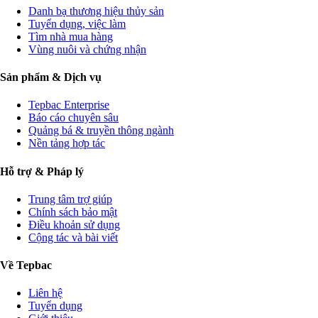
Danh bạ thương hiệu thủy sản
Tuyển dụng, việc làm
Tìm nhà mua hàng
Vùng nuôi và chứng nhận
Sản phẩm & Dịch vụ
Tepbac Enterprise
Báo cáo chuyên sâu
Quảng bá & truyền thông ngành
Nền tảng hợp tác
Hỗ trợ & Pháp lý
Trung tâm trợ giúp
Chính sách bảo mật
Điều khoản sử dụng
Cộng tác và bài viết
Về Tepbac
Liên hệ
Tuyển dụng