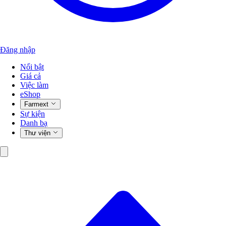
Đăng nhập
Nổi bật
Giá cả
Việc làm
eShop
Farmext
Sự kiện
Danh bạ
Thư viện