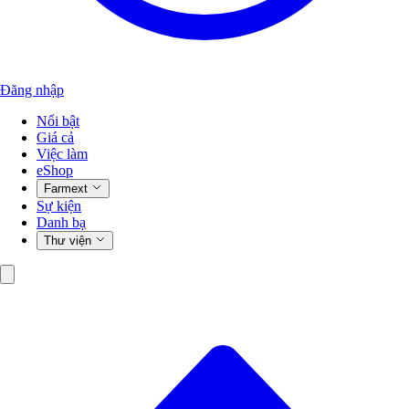
Đăng nhập
Nổi bật
Giá cả
Việc làm
eShop
Farmext
Sự kiện
Danh bạ
Thư viện