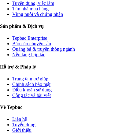
Tuyển dụng, việc làm
Tìm nhà mua hàng
Vùng nuôi và chứng nhận
Sản phẩm & Dịch vụ
Tepbac Enterprise
Báo cáo chuyên sâu
Quảng bá & truyền thông ngành
Nền tảng hợp tác
Hỗ trợ & Pháp lý
Trung tâm trợ giúp
Chính sách bảo mật
Điều khoản sử dụng
Cộng tác và bài viết
Về Tepbac
Liên hệ
Tuyển dụng
Giới thiệu