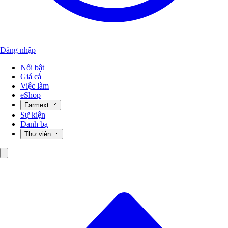
Đăng nhập
Nổi bật
Giá cả
Việc làm
eShop
Farmext
Sự kiện
Danh bạ
Thư viện