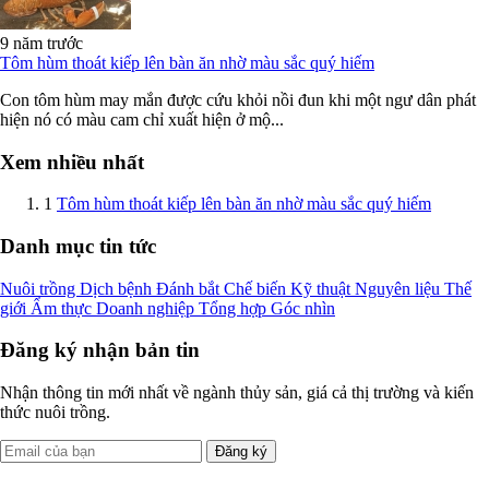
9 năm trước
Tôm hùm thoát kiếp lên bàn ăn nhờ màu sắc quý hiếm
Con tôm hùm may mắn được cứu khỏi nồi đun khi một ngư dân phát
hiện nó có màu cam chỉ xuất hiện ở mộ...
Xem nhiều nhất
1
Tôm hùm thoát kiếp lên bàn ăn nhờ màu sắc quý hiếm
Danh mục tin tức
Nuôi trồng
Dịch bệnh
Đánh bắt
Chế biến
Kỹ thuật
Nguyên liệu
Thế
giới
Ẩm thực
Doanh nghiệp
Tổng hợp
Góc nhìn
Đăng ký nhận bản tin
Nhận thông tin mới nhất về ngành thủy sản, giá cả thị trường và kiến
thức nuôi trồng.
Đăng ký