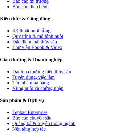
Báo cáo thị trường
Báo cáo dịch bệnh
Kiến thức & Cộng đồng
Kỹ thuật nuôi trồng
Quy trình & mô hình nuôi
Đặc điểm loài thủy sản
Thư viện Ebook & Video
Giao thương & Doanh nghiệp
Danh bạ thương hiệu thủy sản
Tuyển dụng, việc làm
Tìm nhà mua hàng
Vùng nuôi và chứng nhận
Sản phẩm & Dịch vụ
Tepbac Enterprise
Báo cáo chuyên sâu
Quảng bá & truyền thông ngành
Nền tảng hợp tác