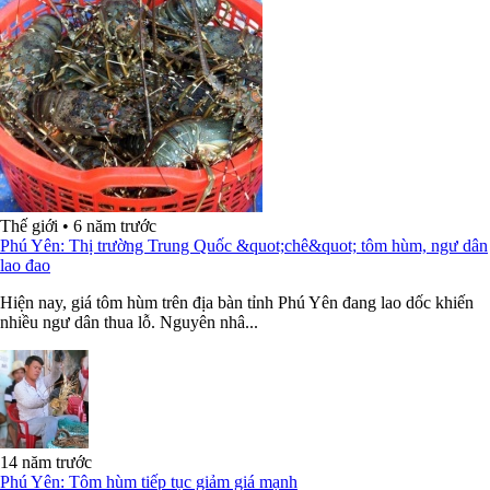
Thế giới
•
6 năm trước
Phú Yên: Thị trường Trung Quốc &quot;chê&quot; tôm hùm, ngư dân
lao đao
Hiện nay, giá tôm hùm trên địa bàn tỉnh Phú Yên đang lao dốc khiến
nhiều ngư dân thua lỗ. Nguyên nhâ...
14 năm trước
Phú Yên: Tôm hùm tiếp tục giảm giá mạnh