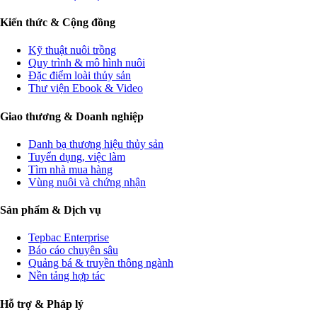
Kiến thức & Cộng đồng
Kỹ thuật nuôi trồng
Quy trình & mô hình nuôi
Đặc điểm loài thủy sản
Thư viện Ebook & Video
Giao thương & Doanh nghiệp
Danh bạ thương hiệu thủy sản
Tuyển dụng, việc làm
Tìm nhà mua hàng
Vùng nuôi và chứng nhận
Sản phẩm & Dịch vụ
Tepbac Enterprise
Báo cáo chuyên sâu
Quảng bá & truyền thông ngành
Nền tảng hợp tác
Hỗ trợ & Pháp lý