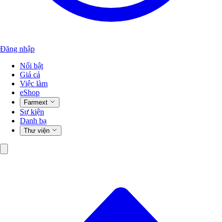
Đăng nhập
Nổi bật
Giá cả
Việc làm
eShop
Farmext
Sự kiện
Danh bạ
Thư viện