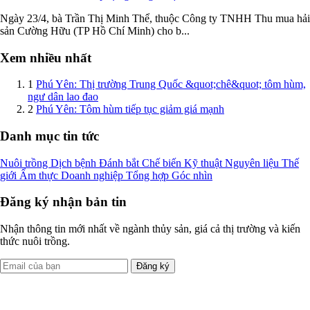
Ngày 23/4, bà Trần Thị Minh Thể, thuộc Công ty TNHH Thu mua hải
sản Cường Hữu (TP Hồ Chí Minh) cho b...
Xem nhiều nhất
1
Phú Yên: Thị trường Trung Quốc &quot;chê&quot; tôm hùm,
ngư dân lao đao
2
Phú Yên: Tôm hùm tiếp tục giảm giá mạnh
Danh mục tin tức
Nuôi trồng
Dịch bệnh
Đánh bắt
Chế biến
Kỹ thuật
Nguyên liệu
Thế
giới
Ẩm thực
Doanh nghiệp
Tổng hợp
Góc nhìn
Đăng ký nhận bản tin
Nhận thông tin mới nhất về ngành thủy sản, giá cả thị trường và kiến
thức nuôi trồng.
Đăng ký