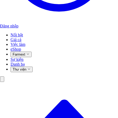
Đăng nhập
Nổi bật
Giá cả
Việc làm
eShop
Farmext
Sự kiện
Danh bạ
Thư viện