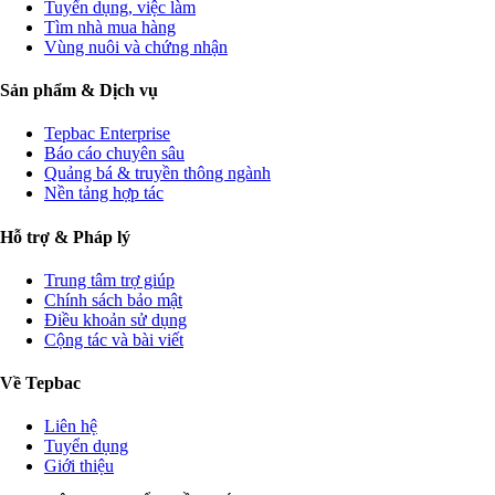
Tuyển dụng, việc làm
Tìm nhà mua hàng
Vùng nuôi và chứng nhận
Sản phẩm & Dịch vụ
Tepbac Enterprise
Báo cáo chuyên sâu
Quảng bá & truyền thông ngành
Nền tảng hợp tác
Hỗ trợ & Pháp lý
Trung tâm trợ giúp
Chính sách bảo mật
Điều khoản sử dụng
Cộng tác và bài viết
Về Tepbac
Liên hệ
Tuyển dụng
Giới thiệu