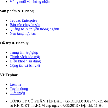
Vùng nuôi và chứng nhận
Sản phẩm & Dịch vụ
Tepbac Enterprise
Báo cáo chuyên sâu
Quảng bá & truyền thông ngành
Nền tảng hợp tác
Hỗ trợ & Pháp lý
Trung tâm trợ giúp
Chính sách bảo mật
Điều khoản sử dụng
Cộng tác và bài viết
Về Tepbac
Liên hệ
Tuyển dụng
Giới thiệu
CÔNG TY CỔ PHẦN TÉP BẠC · GPDKKD: 0312448735 do
sở KH & ĐT TP.HCM cấp ngày 07/09/2013 · Địa chỉ: 11 Hồ