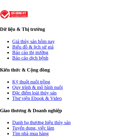
Dữ liệu & Thị trường
Giá thủy sản hôm nay
Biểu đồ & lịch sử giá
Báo cáo thị trường
Báo cáo dịch bệnh
Kiến thức & Cộng đồng
Kỹ thuật nuôi trồng
Quy trình & mô hình nuôi
Đặc điểm loài thủy sản
Thư viện Ebook & Video
Giao thương & Doanh nghiệp
Danh bạ thương hiệu thủy sản
Tuyển dụng, việc làm
Tìm nhà mua hàng