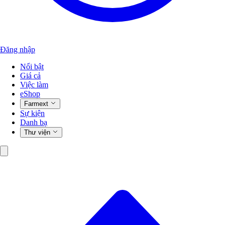
Đăng nhập
Nổi bật
Giá cả
Việc làm
eShop
Farmext
Sự kiện
Danh bạ
Thư viện