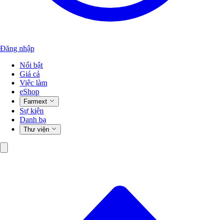
Đăng nhập
Nổi bật
Giá cả
Việc làm
eShop
Farmext
Sự kiện
Danh bạ
Thư viện