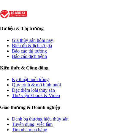
Dữ liệu & Thị trường
Giá thủy sản hôm nay
Biểu đồ & lịch sử giá
Báo cáo thị trường
Báo cáo dịch bệnh
Kiến thức & Cộng đồng
Kỹ thuật nuôi trồng
Quy trình & mô hình nuôi
Đặc điểm loài thủy sản
Thư viện Ebook & Video
Giao thương & Doanh nghiệp
Danh bạ thương hiệu thủy sản
Tuyển dụng, việc làm
Tìm nhà mua hàng