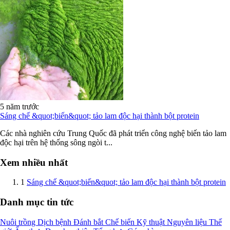
5 năm trước
Sáng chế &quot;biến&quot; tảo lam độc hại thành bột protein
Các nhà nghiên cứu Trung Quốc đã phát triển công nghệ biến tảo lam
độc hại trên hệ thống sông ngòi t...
Xem nhiều nhất
1
Sáng chế &quot;biến&quot; tảo lam độc hại thành bột protein
Danh mục tin tức
Nuôi trồng
Dịch bệnh
Đánh bắt
Chế biến
Kỹ thuật
Nguyên liệu
Thế