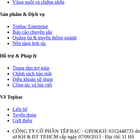
Vùng nuôi và chứng nhận
Sản phẩm & Dịch vụ
Tepbac Enterprise
Báo cáo chuyên sâu
Quảng bá & truyền thông ngành
Nền tảng hợp tác
Hỗ trợ & Pháp lý
Trung tâm trợ giúp
Chính sách bảo mật
Điều khoản sử dụng
Cộng tác và bài viết
Về Tepbac
Liên hệ
Tuyển dụng
Giới thiệu
CÔNG TY CỔ PHẦN TÉP BẠC · GPDKKD: 0312448735 do
sở KH & ĐT TP.HCM cấp ngày 07/09/2013 · Địa chỉ: 11 Hồ