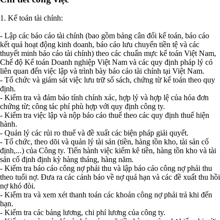
1. Kế toán tài chính:
- Lập các báo cáo tài chính (bao gồm bảng cân đối kế toán, báo cáo
kết quả hoạt động kinh doanh, báo cáo lưu chuyển tiền tệ và các
thuyết minh báo cáo tài chính) theo các chuẩn mực kế toán Việt Nam,
Chế độ Kế toán Doanh nghiệp Việt Nam và các quy định pháp lý có
liên quan đến việc lập và trình bày báo cáo tài chính tại Việt Nam.
- Tổ chức và giám sát việc lưu trữ sổ sách, chứng từ kế toán theo quy
định.
- Kiểm tra và đảm bảo tính chính xác, hợp lý và hợp lệ của hóa đơn
chứng từ; công tác phí phù hợp với quy định công ty.
- Kiểm tra việc lập và nộp báo cáo thuế theo các quy định thuế hiện
hành.
- Quản lý các rủi ro thuế và đề xuất các biện pháp giải quyết.
- Tổ chức, theo dõi và quản lý tài sản (tiền, hàng tồn kho, tài sản cố
định,...) của Công ty. Tiến hành việc kiểm kê tiền, hàng tồn kho và tài
sản cố định định kỳ hàng tháng, hàng năm.
- Kiểm tra báo cáo công nợ phải thu và lập báo cáo công nợ phải thu
theo tuổi nợ. Đưa ra các cảnh báo về nợ quá hạn và các đề xuất thu hồi
nợ khó đòi.
- Kiểm tra và xem xét thanh toán các khoản công nợ phải trả khi đến
hạn.
- Kiểm tra các bảng lương, chi phí lương của công ty.