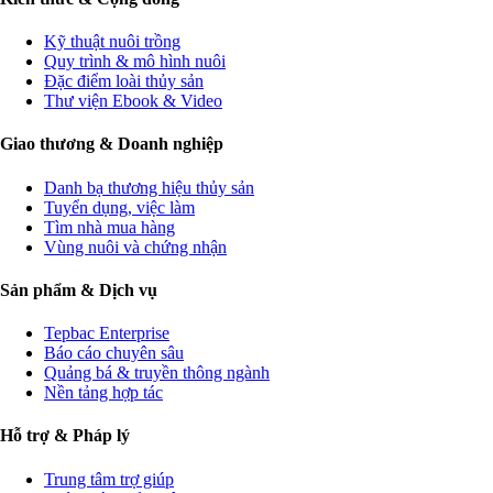
Kỹ thuật nuôi trồng
Quy trình & mô hình nuôi
Đặc điểm loài thủy sản
Thư viện Ebook & Video
Giao thương & Doanh nghiệp
Danh bạ thương hiệu thủy sản
Tuyển dụng, việc làm
Tìm nhà mua hàng
Vùng nuôi và chứng nhận
Sản phẩm & Dịch vụ
Tepbac Enterprise
Báo cáo chuyên sâu
Quảng bá & truyền thông ngành
Nền tảng hợp tác
Hỗ trợ & Pháp lý
Trung tâm trợ giúp