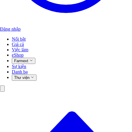
Đăng nhập
Nổi bật
Giá cả
Việc làm
eShop
Farmext
Sự kiện
Danh bạ
Thư viện