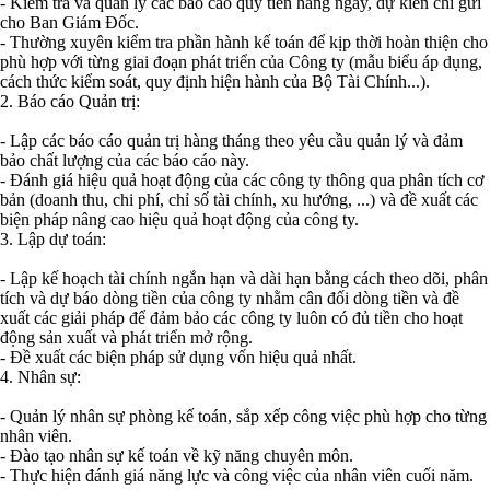
- Kiểm tra và quản lý các báo cáo quỹ tiền hàng ngày, dự kiến chi gửi
cho Ban Giám Đốc.
- Thường xuyên kiểm tra phần hành kế toán để kịp thời hoàn thiện cho
phù hợp với từng giai đoạn phát triển của Công ty (mẫu biểu áp dụng,
cách thức kiểm soát, quy định hiện hành của Bộ Tài Chính...).
2. Báo cáo Quản trị:
- Lập các báo cáo quản trị hàng tháng theo yêu cầu quản lý và đảm
bảo chất lượng của các báo cáo này.
- Đánh giá hiệu quả hoạt động của các công ty thông qua phân tích cơ
bản (doanh thu, chi phí, chỉ số tài chính, xu hướng, ...) và đề xuất các
biện pháp nâng cao hiệu quả hoạt động của công ty.
3. Lập dự toán:
- Lập kế hoạch tài chính ngắn hạn và dài hạn bằng cách theo dõi, phân
tích và dự báo dòng tiền của công ty nhằm cân đối dòng tiền và đề
xuất các giải pháp để đảm bảo các công ty luôn có đủ tiền cho hoạt
động sản xuất và phát triển mở rộng.
- Đề xuất các biện pháp sử dụng vốn hiệu quả nhất.
4. Nhân sự:
- Quản lý nhân sự phòng kế toán, sắp xếp công việc phù hợp cho từng
nhân viên.
- Đào tạo nhân sự kế toán về kỹ năng chuyên môn.
- Thực hiện đánh giá năng lực và công việc của nhân viên cuối năm.