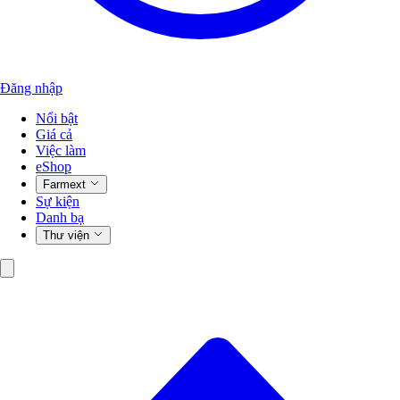
Đăng nhập
Nổi bật
Giá cả
Việc làm
eShop
Farmext
Sự kiện
Danh bạ
Thư viện