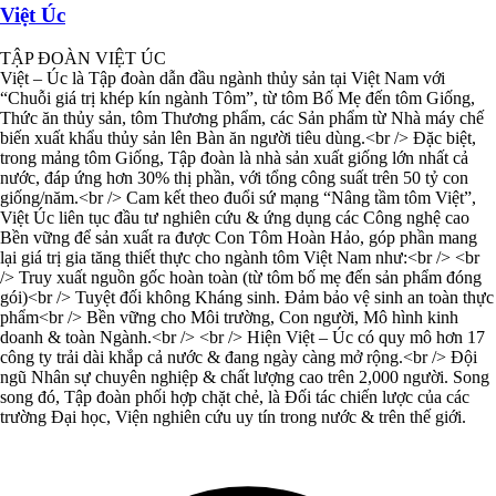
Việt Úc
TẬP ĐOÀN VIỆT ÚC
Việt – Úc là Tập đoàn dẫn đầu ngành thủy sản tại Việt Nam với
“Chuỗi giá trị khép kín ngành Tôm”, từ tôm Bố Mẹ đến tôm Giống,
Thức ăn thủy sản, tôm Thương phẩm, các Sản phẩm từ Nhà máy chế
biến xuất khẩu thủy sản lên Bàn ăn người tiêu dùng.<br /> Đặc biệt,
trong mảng tôm Giống, Tập đoàn là nhà sản xuất giống lớn nhất cả
nước, đáp ứng hơn 30% thị phần, với tổng công suất trên 50 tỷ con
giống/năm.<br /> Cam kết theo đuổi sứ mạng “Nâng tầm tôm Việt”,
Việt Úc liên tục đầu tư nghiên cứu & ứng dụng các Công nghệ cao
Bền vững để sản xuất ra được Con Tôm Hoàn Hảo, góp phần mang
lại giá trị gia tăng thiết thực cho ngành tôm Việt Nam như:<br /> <br
/> Truy xuất nguồn gốc hoàn toàn (từ tôm bố mẹ đến sản phẩm đóng
gói)<br /> Tuyệt đối không Kháng sinh. Đảm bảo vệ sinh an toàn thực
phẩm<br /> Bền vững cho Môi trường, Con người, Mô hình kinh
doanh & toàn Ngành.<br /> <br /> Hiện Việt – Úc có quy mô hơn 17
công ty trải dài khắp cả nước & đang ngày càng mở rộng.<br /> Đội
ngũ Nhân sự chuyên nghiệp & chất lượng cao trên 2,000 người. Song
song đó, Tập đoàn phối hợp chặt chẻ, là Đối tác chiến lược của các
trường Đại học, Viện nghiên cứu uy tín trong nước & trên thế giới.