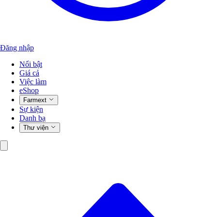
Đăng nhập
Nổi bật
Giá cả
Việc làm
eShop
Farmext
Sự kiện
Danh bạ
Thư viện