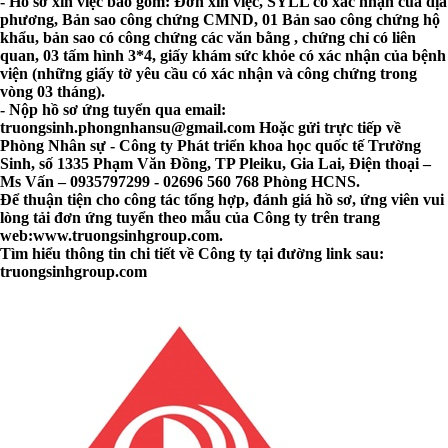
- Hồ sơ xin việc bao gồm: Đơn xin việc, SYLL có xác nhận của địa
phương, Bản sao công chứng CMND, 01 Bản sao công chứng hộ
khẩu, bản sao có công chứng các văn bằng , chứng chỉ có liên
quan, 03 tấm hình 3*4, giấy khám sức khỏe có xác nhận của bệnh
viện (những giấy tờ yêu cầu có xác nhận và công chứng trong
vòng 03 tháng).
- Nộp hồ sơ ứng tuyển qua email:
truongsinh.phongnhansu@gmail.com
Hoặc gửi trực tiếp về
Phòng Nhân sự - Công ty Phát triển khoa học quốc tế Trường
Sinh, số 1335 Phạm Văn Đồng, TP Pleiku, Gia Lai, Điện thoại –
Ms Vấn – 0935797299 - 02696 560 768 Phòng HCNS.
Để thuận tiện cho công tác tổng hợp, đánh giá hồ sơ, ứng viên vui
lòng tải đơn ứng tuyển theo mẫu của Công ty trên trang
web:www.truongsinhgroup.com.
Tìm hiểu thông tin chi tiết về Công ty tại đường link sau:
truongsinhgroup.com