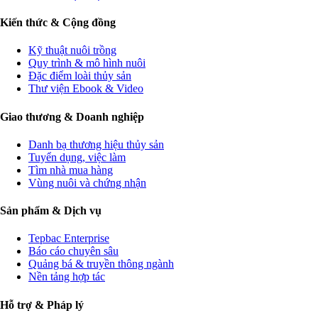
Kiến thức & Cộng đồng
Kỹ thuật nuôi trồng
Quy trình & mô hình nuôi
Đặc điểm loài thủy sản
Thư viện Ebook & Video
Giao thương & Doanh nghiệp
Danh bạ thương hiệu thủy sản
Tuyển dụng, việc làm
Tìm nhà mua hàng
Vùng nuôi và chứng nhận
Sản phẩm & Dịch vụ
Tepbac Enterprise
Báo cáo chuyên sâu
Quảng bá & truyền thông ngành
Nền tảng hợp tác
Hỗ trợ & Pháp lý