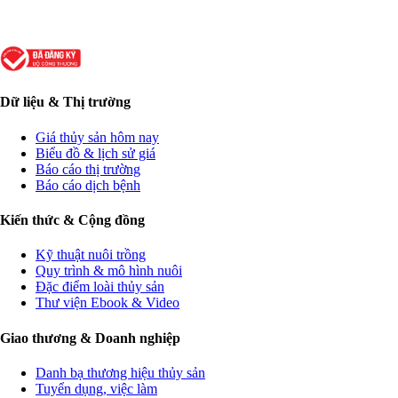
Dữ liệu & Thị trường
Giá thủy sản hôm nay
Biểu đồ & lịch sử giá
Báo cáo thị trường
Báo cáo dịch bệnh
Kiến thức & Cộng đồng
Kỹ thuật nuôi trồng
Quy trình & mô hình nuôi
Đặc điểm loài thủy sản
Thư viện Ebook & Video
Giao thương & Doanh nghiệp
Danh bạ thương hiệu thủy sản
Tuyển dụng, việc làm