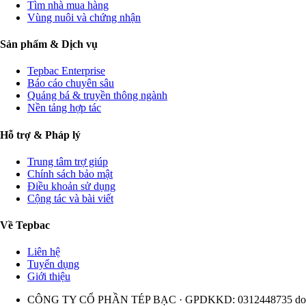
Tìm nhà mua hàng
Vùng nuôi và chứng nhận
Sản phẩm & Dịch vụ
Tepbac Enterprise
Báo cáo chuyên sâu
Quảng bá & truyền thông ngành
Nền tảng hợp tác
Hỗ trợ & Pháp lý
Trung tâm trợ giúp
Chính sách bảo mật
Điều khoản sử dụng
Cộng tác và bài viết
Về Tepbac
Liên hệ
Tuyển dụng
Giới thiệu
CÔNG TY CỔ PHẦN TÉP BẠC · GPDKKD: 0312448735 do