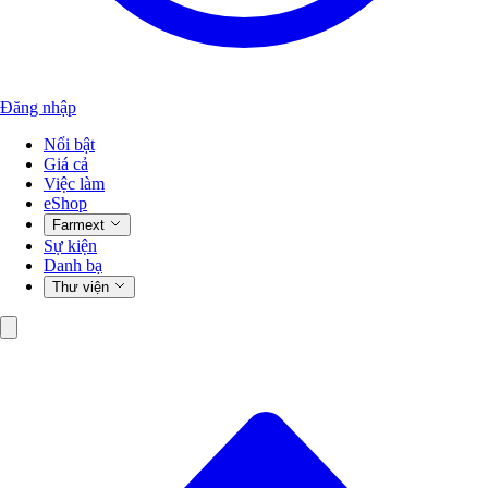
Đăng nhập
Nổi bật
Giá cả
Việc làm
eShop
Farmext
Sự kiện
Danh bạ
Thư viện