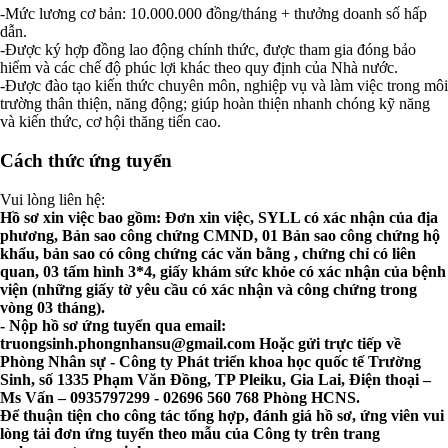
-Mức lương cơ bản: 10.000.000 đồng/tháng + thưởng doanh số hấp
dẫn.
-Được ký hợp đồng lao động chính thức, được tham gia đóng bảo
hiểm và các chế độ phúc lợi khác theo quy định của Nhà nước.
-Được đào tạo kiến thức chuyên môn, nghiệp vụ và làm việc trong môi
trường thân thiện, năng động; giúp hoàn thiện nhanh chóng kỹ năng
và kiến thức, cơ hội thăng tiến cao.
Cách thức ứng tuyển
Vui lòng liên hệ:
Hồ sơ xin việc bao gồm: Đơn xin việc, SYLL có xác nhận của địa
phương, Bản sao công chứng CMND, 01 Bản sao công chứng hộ
khẩu, bản sao có công chứng các văn bằng , chứng chỉ có liên
quan, 03 tấm hình 3*4, giấy khám sức khỏe có xác nhận của bệnh
viện (những giấy tờ yêu cầu có xác nhận và công chứng trong
vòng 03 tháng).
- Nộp hồ sơ ứng tuyển qua email:
truongsinh.phongnhansu@gmail.com
Hoặc gửi trực tiếp về
Phòng Nhân sự - Công ty Phát triển khoa học quốc tế Trường
Sinh, số 1335 Phạm Văn Đồng, TP Pleiku, Gia Lai, Điện thoại –
Ms Vấn – 0935797299 - 02696 560 768 Phòng HCNS.
Để thuận tiện cho công tác tổng hợp, đánh giá hồ sơ, ứng viên vui
lòng tải đơn ứng tuyển theo mẫu của Công ty trên trang