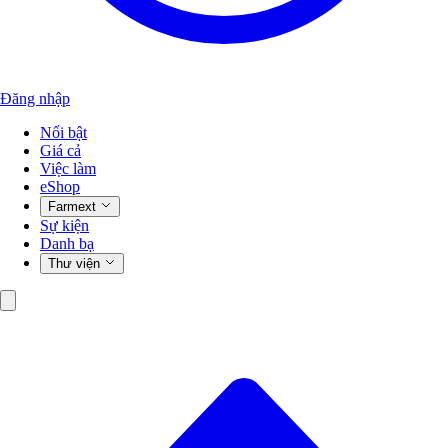
Đăng nhập
Nổi bật
Giá cả
Việc làm
eShop
Farmext
Sự kiện
Danh bạ
Thư viện