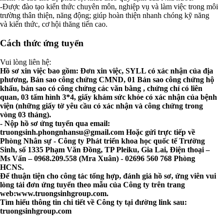
-Được đào tạo kiến thức chuyên môn, nghiệp vụ và làm việc trong môi
trường thân thiện, năng động; giúp hoàn thiện nhanh chóng kỹ năng
và kiến thức, cơ hội thăng tiến cao.
Cách thức ứng tuyển
Vui lòng liên hệ:
Hồ sơ xin việc bao gồm: Đơn xin việc, SYLL có xác nhận của địa
phương, Bản sao công chứng CMND, 01 Bản sao công chứng hộ
khẩu, bản sao có công chứng các văn bằng , chứng chỉ có liên
quan, 03 tấm hình 3*4, giấy khám sức khỏe có xác nhận của bệnh
viện (những giấy tờ yêu cầu có xác nhận và công chứng trong
vòng 03 tháng).
- Nộp hồ sơ ứng tuyển qua email:
truongsinh.phongnhansu@gmail.com
Hoặc gửi trực tiếp về
Phòng Nhân sự - Công ty Phát triển khoa học quốc tế Trường
Sinh, số 1335 Phạm Văn Đồng, TP Pleiku, Gia Lai, Điện thoại –
Ms Vấn – 0968.209.558 (Mra Xuân) - 02696 560 768 Phòng
HCNS.
Để thuận tiện cho công tác tổng hợp, đánh giá hồ sơ, ứng viên vui
lòng tải đơn ứng tuyển theo mẫu của Công ty trên trang
web:www.truongsinhgroup.com.
Tìm hiểu thông tin chi tiết về Công ty tại đường link sau:
truongsinhgroup.com