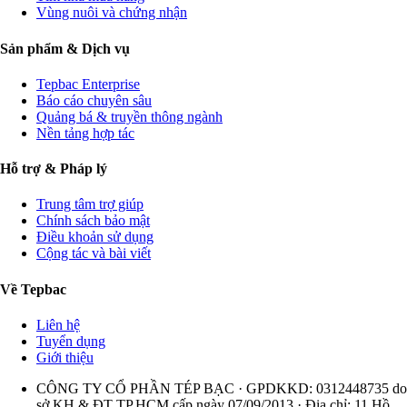
Vùng nuôi và chứng nhận
Sản phẩm & Dịch vụ
Tepbac Enterprise
Báo cáo chuyên sâu
Quảng bá & truyền thông ngành
Nền tảng hợp tác
Hỗ trợ & Pháp lý
Trung tâm trợ giúp
Chính sách bảo mật
Điều khoản sử dụng
Cộng tác và bài viết
Về Tepbac
Liên hệ
Tuyển dụng
Giới thiệu
CÔNG TY CỔ PHẦN TÉP BẠC · GPDKKD: 0312448735 do
sở KH & ĐT TP.HCM cấp ngày 07/09/2013 · Địa chỉ: 11 Hồ