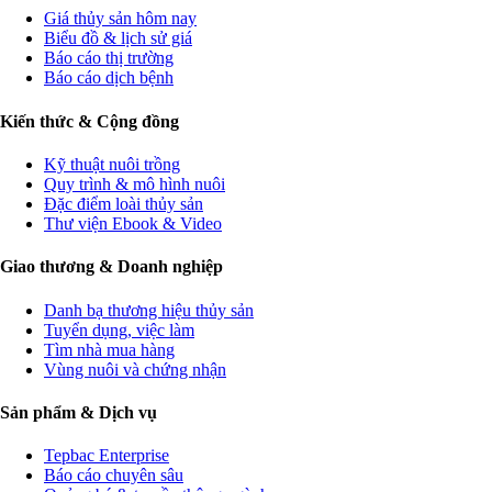
Giá thủy sản hôm nay
Biểu đồ & lịch sử giá
Báo cáo thị trường
Báo cáo dịch bệnh
Kiến thức & Cộng đồng
Kỹ thuật nuôi trồng
Quy trình & mô hình nuôi
Đặc điểm loài thủy sản
Thư viện Ebook & Video
Giao thương & Doanh nghiệp
Danh bạ thương hiệu thủy sản
Tuyển dụng, việc làm
Tìm nhà mua hàng
Vùng nuôi và chứng nhận
Sản phẩm & Dịch vụ
Tepbac Enterprise
Báo cáo chuyên sâu