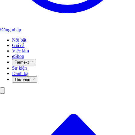
Đăng nhập
Nổi bật
Giá cả
Việc làm
eShop
Farmext
Sự kiện
Danh bạ
Thư viện