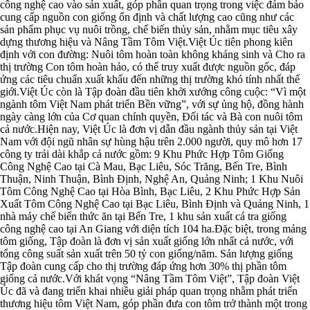
công nghệ cao vào sản xuất, góp phần quan trọng trong việc đảm bảo
cung cấp nguồn con giống ổn định và chất lượng cao cũng như các
sản phẩm phục vụ nuôi trồng, chế biến thủy sản, nhằm mục tiêu xây
dựng thương hiệu và Nâng Tầm Tôm Việt.Việt Úc tiên phong kiên
định với con đường: Nuôi tôm hoàn toàn không kháng sinh và Cho ra
thị trường Con tôm hoàn hảo, có thể truy xuất được nguồn gốc, đáp
ứng các tiêu chuẩn xuất khẩu đến những thị trường khó tính nhất thế
giới.Việt Úc còn là Tập đoàn đầu tiên khởi xướng công cuộc: “Vì một
ngành tôm Việt Nam phát triển Bền vững”, với sự ủng hộ, đồng hành
ngày càng lớn của Cơ quan chính quyền, Đối tác và Bà con nuôi tôm
cả nước.Hiện nay, Việt Úc là đơn vị dẫn đầu ngành thủy sản tại Việt
Nam với đội ngũ nhân sự hùng hậu trên 2.000 người, quy mô hơn 17
công ty trải dài khắp cả nước gồm: 9 Khu Phức Hợp Tôm Giống
Công Nghệ Cao tại Cà Mau, Bạc Liêu, Sóc Trăng, Bến Tre, Bình
Thuận, Ninh Thuận, Bình Định, Nghệ An, Quảng Ninh; 1 Khu Nuôi
Tôm Công Nghệ Cao tại Hòa Bình, Bạc Liêu, 2 Khu Phức Hợp Sản
Xuất Tôm Công Nghệ Cao tại Bạc Liêu, Bình Định và Quảng Ninh, 1
nhà máy chế biến thức ăn tại Bến Tre, 1 khu sản xuất cá tra giống
công nghệ cao tại An Giang với diện tích 104 ha.Đặc biệt, trong mảng
tôm giống, Tập đoàn là đơn vị sản xuất giống lớn nhất cả nước, với
tổng công suất sản xuất trên 50 tỷ con giống/năm. Sản lượng giống
Tập đoàn cung cấp cho thị trường đáp ứng hơn 30% thị phần tôm
giống cả nước.Với khát vọng “Nâng Tầm Tôm Việt”, Tập đoàn Việt
Úc đã và đang triển khai nhiều giải pháp quan trọng nhằm phát triển
thương hiệu tôm Việt Nam, góp phần đưa con tôm trở thành một trong