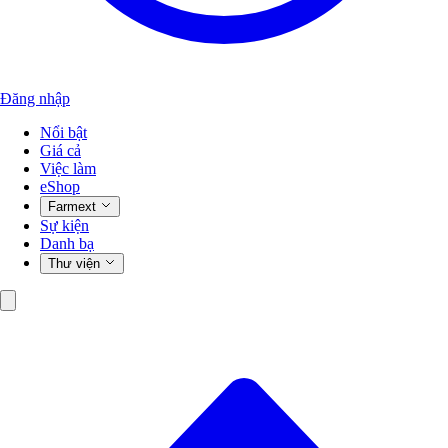
Đăng nhập
Nổi bật
Giá cả
Việc làm
eShop
Farmext
Sự kiện
Danh bạ
Thư viện