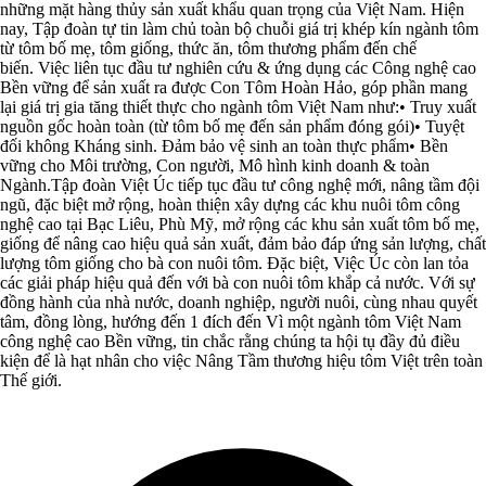
những mặt hàng thủy sản xuất khẩu quan trọng của Việt Nam. Hiện
nay, Tập đoàn tự tin làm chủ toàn bộ chuỗi giá trị khép kín ngành tôm
từ tôm bố mẹ, tôm giống, thức ăn, tôm thương phẩm đến chế
biến. Việc liên tục đầu tư nghiên cứu & ứng dụng các Công nghệ cao
Bền vững để sản xuất ra được Con Tôm Hoàn Hảo, góp phần mang
lại giá trị gia tăng thiết thực cho ngành tôm Việt Nam như:• Truy xuất
nguồn gốc hoàn toàn (từ tôm bố mẹ đến sản phẩm đóng gói)• Tuyệt
đối không Kháng sinh. Đảm bảo vệ sinh an toàn thực phẩm• Bền
vững cho Môi trường, Con người, Mô hình kinh doanh & toàn
Ngành.Tập đoàn Việt Úc tiếp tục đầu tư công nghệ mới, nâng tầm đội
ngũ, đặc biệt mở rộng, hoàn thiện xây dựng các khu nuôi tôm công
nghệ cao tại Bạc Liêu, Phù Mỹ, mở rộng các khu sản xuất tôm bố mẹ,
giống để nâng cao hiệu quả sản xuất, đảm bảo đáp ứng sản lượng, chất
lượng tôm giống cho bà con nuôi tôm. Đặc biệt, Việc Úc còn lan tỏa
các giải pháp hiệu quả đến với bà con nuôi tôm khắp cả nước. Với sự
đồng hành của nhà nước, doanh nghiệp, người nuôi, cùng nhau quyết
tâm, đồng lòng, hướng đến 1 đích đến Vì một ngành tôm Việt Nam
công nghệ cao Bền vững, tin chắc rằng chúng ta hội tụ đầy đủ điều
kiện để là hạt nhân cho việc Nâng Tầm thương hiệu tôm Việt trên toàn
Thế giới.