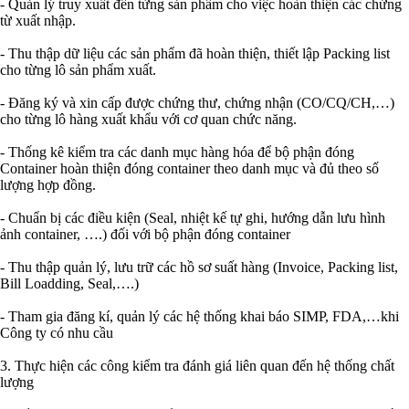
- Quản lý truy xuất đến từng sản phẩm cho việc hoàn thiện các chứng
từ xuất nhập.
- Thu thập dữ liệu các sản phẩm đã hoàn thiện, thiết lập Packing list
cho từng lô sản phẩm xuất.
- Đăng ký và xin cấp được chứng thư, chứng nhận (CO/CQ/CH,…)
cho từng lô hàng xuất khẩu với cơ quan chức năng.
- Thống kê kiểm tra các danh mục hàng hóa để bộ phận đóng
Container hoàn thiện đóng container theo danh mục và đủ theo số
lượng hợp đồng.
- Chuẩn bị các điều kiện (Seal, nhiệt kế tự ghi, hướng dẫn lưu hình
ảnh container, ….) đối với bộ phận đóng container
- Thu thập quản lý, lưu trữ các hồ sơ suất hàng (Invoice, Packing list,
Bill Loadding, Seal,….)
- Tham gia đăng kí, quản lý các hệ thống khai báo SIMP, FDA,…khi
Công ty có nhu cầu
3. Thực hiện các công kiểm tra đánh giá liên quan đến hệ thống chất
lượng