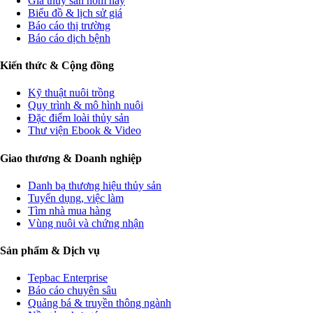
Giá thủy sản hôm nay
Biểu đồ & lịch sử giá
Báo cáo thị trường
Báo cáo dịch bệnh
Kiến thức & Cộng đồng
Kỹ thuật nuôi trồng
Quy trình & mô hình nuôi
Đặc điểm loài thủy sản
Thư viện Ebook & Video
Giao thương & Doanh nghiệp
Danh bạ thương hiệu thủy sản
Tuyển dụng, việc làm
Tìm nhà mua hàng
Vùng nuôi và chứng nhận
Sản phẩm & Dịch vụ
Tepbac Enterprise
Báo cáo chuyên sâu
Quảng bá & truyền thông ngành