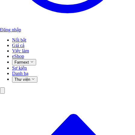
Đăng nhập
Nổi bật
Giá cả
Việc làm
eShop
Farmext
Sự kiện
Danh bạ
Thư viện