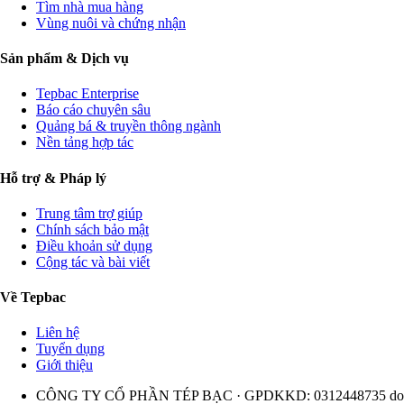
Tìm nhà mua hàng
Vùng nuôi và chứng nhận
Sản phẩm & Dịch vụ
Tepbac Enterprise
Báo cáo chuyên sâu
Quảng bá & truyền thông ngành
Nền tảng hợp tác
Hỗ trợ & Pháp lý
Trung tâm trợ giúp
Chính sách bảo mật
Điều khoản sử dụng
Cộng tác và bài viết
Về Tepbac
Liên hệ
Tuyển dụng
Giới thiệu
CÔNG TY CỔ PHẦN TÉP BẠC · GPDKKD: 0312448735 do