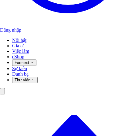
Đăng nhập
Nổi bật
Giá cả
Việc làm
eShop
Farmext
Sự kiện
Danh bạ
Thư viện