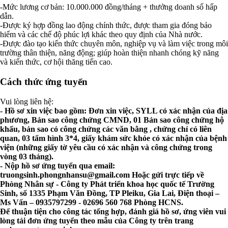
-Mức lương cơ bản: 10.000.000 đồng/tháng + thưởng doanh số hấp
dẫn.
-Được ký hợp đồng lao động chính thức, được tham gia đóng bảo
hiểm và các chế độ phúc lợi khác theo quy định của Nhà nước.
-Được đào tạo kiến thức chuyên môn, nghiệp vụ và làm việc trong môi
trường thân thiện, năng động; giúp hoàn thiện nhanh chóng kỹ năng
và kiến thức, cơ hội thăng tiến cao.
Cách thức ứng tuyển
Vui lòng liên hệ:
- Hồ sơ xin việc bao gồm: Đơn xin việc, SYLL có xác nhận của địa
phương, Bản sao công chứng CMND, 01 Bản sao công chứng hộ
khẩu, bản sao có công chứng các văn bằng , chứng chỉ có liên
quan, 03 tấm hình 3*4, giấy khám sức khỏe có xác nhận của bệnh
viện (những giấy tờ yêu cầu có xác nhận và công chứng trong
vòng 03 tháng).
- Nộp hồ sơ ứng tuyển qua email:
truongsinh.phongnhansu@gmail.com
Hoặc gửi trực tiếp về
Phòng Nhân sự - Công ty Phát triển khoa học quốc tế Trường
Sinh, số 1335 Phạm Văn Đồng, TP Pleiku, Gia Lai, Điện thoại –
Ms Vấn – 0935797299 - 02696 560 768 Phòng HCNS.
Để thuận tiện cho công tác tổng hợp, đánh giá hồ sơ, ứng viên vui
lòng tải đơn ứng tuyển theo mẫu của Công ty trên trang