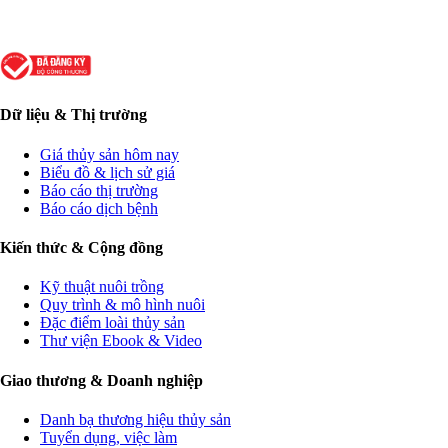
Dữ liệu & Thị trường
Giá thủy sản hôm nay
Biểu đồ & lịch sử giá
Báo cáo thị trường
Báo cáo dịch bệnh
Kiến thức & Cộng đồng
Kỹ thuật nuôi trồng
Quy trình & mô hình nuôi
Đặc điểm loài thủy sản
Thư viện Ebook & Video
Giao thương & Doanh nghiệp
Danh bạ thương hiệu thủy sản
Tuyển dụng, việc làm