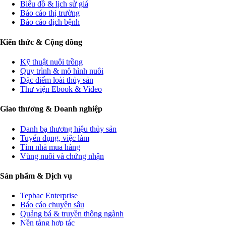
Biểu đồ & lịch sử giá
Báo cáo thị trường
Báo cáo dịch bệnh
Kiến thức & Cộng đồng
Kỹ thuật nuôi trồng
Quy trình & mô hình nuôi
Đặc điểm loài thủy sản
Thư viện Ebook & Video
Giao thương & Doanh nghiệp
Danh bạ thương hiệu thủy sản
Tuyển dụng, việc làm
Tìm nhà mua hàng
Vùng nuôi và chứng nhận
Sản phẩm & Dịch vụ
Tepbac Enterprise
Báo cáo chuyên sâu
Quảng bá & truyền thông ngành
Nền tảng hợp tác