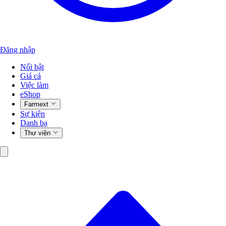
Đăng nhập
Nổi bật
Giá cả
Việc làm
eShop
Farmext
Sự kiện
Danh bạ
Thư viện