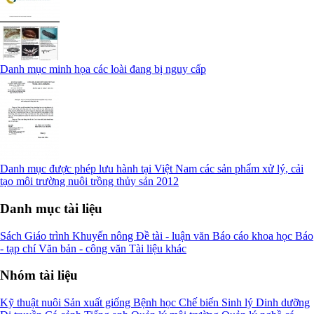
Danh mục minh họa các loài đang bị nguy cấp
Danh mục được phép lưu hành tại Việt Nam các sản phẩm xử lý, cải
tạo môi trường nuôi trồng thủy sản 2012
Danh mục tài liệu
Sách
Giáo trình
Khuyến nông
Đề tài - luận văn
Báo cáo khoa học
Báo
- tạp chí
Văn bản - công văn
Tài liệu khác
Nhóm tài liệu
Kỹ thuật nuôi
Sản xuất giống
Bệnh học
Chế biến
Sinh lý
Dinh dưỡng