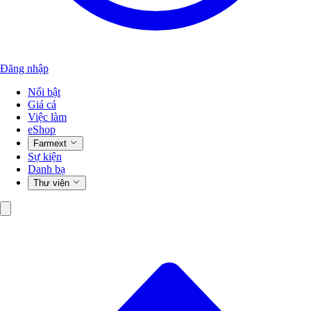
Đăng nhập
Nổi bật
Giá cả
Việc làm
eShop
Farmext
Sự kiện
Danh bạ
Thư viện