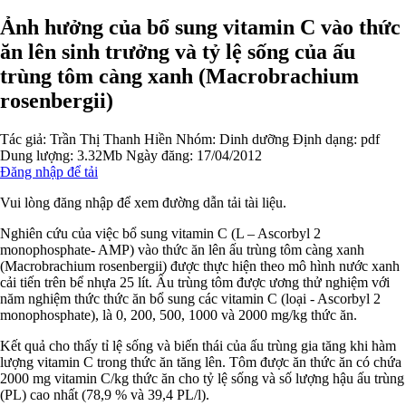
Ảnh hưởng của bổ sung vitamin C vào thức
ăn lên sinh trưởng và tỷ lệ sống của ấu
trùng tôm càng xanh (Macrobrachium
rosenbergii)
Tác giả:
Trần Thị Thanh Hiền
Nhóm:
Dinh dưỡng
Định dạng: pdf
Dung lượng: 3.32Mb
Ngày đăng: 17/04/2012
Đăng nhập để tải
Vui lòng đăng nhập để xem đường dẫn tải tài liệu.
Nghiên cứu của việc bổ sung vitamin C (L – Ascorbyl 2
monophosphate- AMP) vào thức ăn lên ấu trùng tôm càng xanh
(Macrobrachium rosenbergii) được thực hiện theo mô hình nước xanh
cải tiến trên bể nhựa 25 lít. Ấu trùng tôm được ương thử nghiệm với
năm nghiệm thức thức ăn bổ sung các vitamin C (loại - Ascorbyl 2
monophosphate), là 0, 200, 500, 1000 và 2000 mg/kg thức ăn.
Kết quả cho thấy tỉ lệ sống và biến thái của ấu trùng gia tăng khi hàm
lượng vitamin C trong thức ăn tăng lên. Tôm được ăn thức ăn có chứa
2000 mg vitamin C/kg thức ăn cho tỷ lệ sống và số lượng hậu ấu trùng
(PL) cao nhất (78,9 % và 39,4 PL/l).