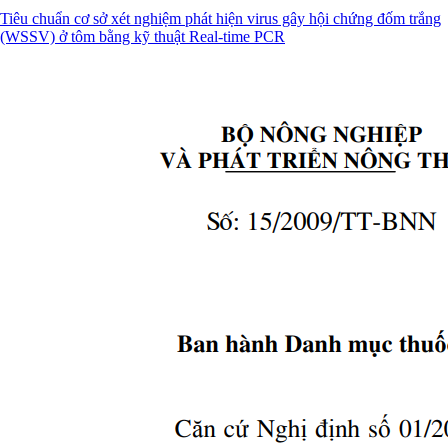
Tiêu chuẩn cơ sở xét nghiệm phát hiện virus gây hội chứng đốm trắng
(WSSV) ở tôm bằng kỹ thuật Real-time PCR