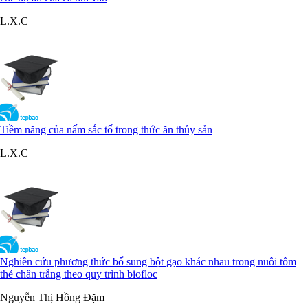
L.X.C
Tiềm năng của nấm sắc tố trong thức ăn thủy sản
L.X.C
Nghiên cứu phương thức bổ sung bột gạo khác nhau trong nuôi tôm
thẻ chân trắng theo quy trình biofloc
Nguyễn Thị Hồng Đặm