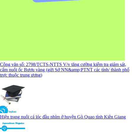
Công văn số: 2798/TCTS-NTTS V/v tăng cường kiểm tra giám sát,
cấm nuôi ốc Bươu vàng (gửi Sở NN&amp;PTNT các tỉnh/ thành phố
trực thuộc trung ương)
Hiện trạng nuôi cá lóc đầu nhím ở huyện Gò Quao tỉnh Kiên Giang