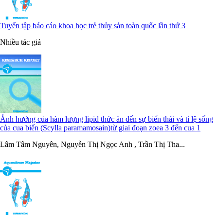
Tuyển tập báo cáo khoa học trẻ thủy sản toàn quốc lần thứ 3
Nhiều tác giả
Ảnh hưởng của hàm lượng lipid thức ăn đến sự biến thái và tỉ lệ sống
của cua biển (Scylla paramamosain)từ giai đoạn zoea 3 đến cua 1
Lâm Tâm Nguyên, Nguyễn Thị Ngọc Anh , Trần Thị Tha...