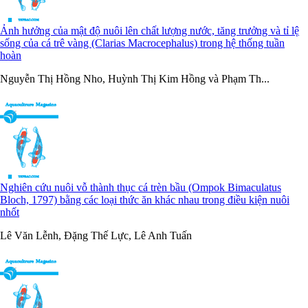
Ảnh hưởng của mật độ nuôi lên chất lượng nước, tăng trưởng và tỉ lệ
sống của cá trê vàng (Clarias Macrocephalus) trong hệ thống tuần
hoàn
Nguyễn Thị Hồng Nho, Huỳnh Thị Kim Hồng và Phạm Th...
Nghiên cứu nuôi vỗ thành thục cá trèn bầu (Ompok Bimaculatus
Bloch, 1797) bằng các loại thức ăn khác nhau trong điều kiện nuôi
nhốt
Lê Văn Lễnh, Đặng Thế Lực, Lê Anh Tuấn