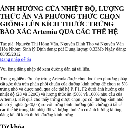
ẢNH HƯỞNG CỦA NHIỆT ĐỘ, LƯỢNG
THỨC ĂN VÀ PHƯƠNG THỨC CHỌN
GIỐNG LÊN KÍCH THƯỚC TRỨNG
BÀO XÁC Artemia QUA CÁC THẾ HỆ
Tác giả:
Nguyễn Thị Hồng Vân, Nguyễn Đình Thọ và Nguyễn Văn
Hòa
Nhóm:
Sinh lý
Định dạng: pdf
Dung lượng: 0.33Mb
Ngày đăng:
08/05/2012
Đăng nhập để tải
Vui lòng đăng nhập để xem đường dẫn tải tài liệu.
Trong nghiên cứu này trứng Artemia được chọn lọc theo phương pháp
cắt góc dựa trên phân phối chuẩn của đường kính trứng để chọn ra 5%
trứng nhỏ và được nuôi qua các thế hệ P, F1, F2 dưới ảnh hưởng của
nhiệt độ (28 và 32oC) và lượng thức ăn (50% và 100% nhu cầu của
Artemia). Kết quả cho thấy trứng được chọn lọc có đường kính nhỏ
đi có ý nghĩa (p<0,05) so với trứng bình thường (đối chứng) ở tất cả
các thế hệ trong khi nhiệt độ và lượng thức ăn có ảnh hưởng không
đáng kể tới kích thước đường kính trứng.
Từ khóa