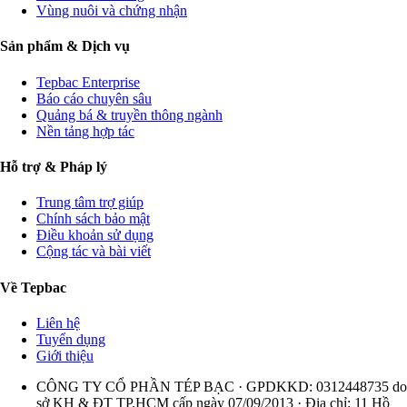
Vùng nuôi và chứng nhận
Sản phẩm & Dịch vụ
Tepbac Enterprise
Báo cáo chuyên sâu
Quảng bá & truyền thông ngành
Nền tảng hợp tác
Hỗ trợ & Pháp lý
Trung tâm trợ giúp
Chính sách bảo mật
Điều khoản sử dụng
Cộng tác và bài viết
Về Tepbac
Liên hệ
Tuyển dụng
Giới thiệu
CÔNG TY CỔ PHẦN TÉP BẠC · GPDKKD: 0312448735 do
sở KH & ĐT TP.HCM cấp ngày 07/09/2013 · Địa chỉ: 11 Hồ