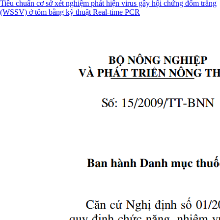
Tiêu chuẩn cơ sở xét nghiệm phát hiện virus gây hội chứng đốm trắng
(WSSV) ở tôm bằng kỹ thuật Real-time PCR