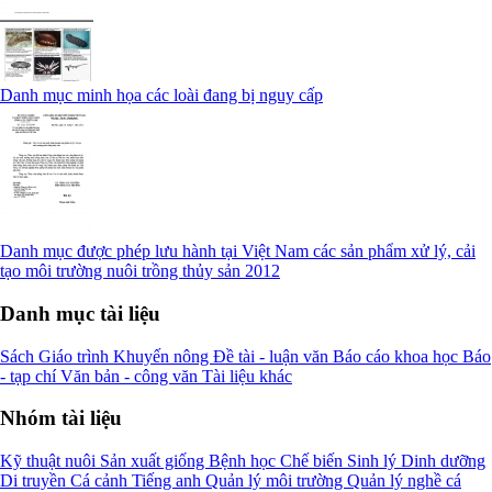
Danh mục minh họa các loài đang bị nguy cấp
Danh mục được phép lưu hành tại Việt Nam các sản phẩm xử lý, cải
tạo môi trường nuôi trồng thủy sản 2012
Danh mục tài liệu
Sách
Giáo trình
Khuyến nông
Đề tài - luận văn
Báo cáo khoa học
Báo
- tạp chí
Văn bản - công văn
Tài liệu khác
Nhóm tài liệu
Kỹ thuật nuôi
Sản xuất giống
Bệnh học
Chế biến
Sinh lý
Dinh dưỡng
Di truyền
Cá cảnh
Tiếng anh
Quản lý môi trường
Quản lý nghề cá