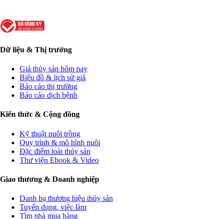
Dữ liệu & Thị trường
Giá thủy sản hôm nay
Biểu đồ & lịch sử giá
Báo cáo thị trường
Báo cáo dịch bệnh
Kiến thức & Cộng đồng
Kỹ thuật nuôi trồng
Quy trình & mô hình nuôi
Đặc điểm loài thủy sản
Thư viện Ebook & Video
Giao thương & Doanh nghiệp
Danh bạ thương hiệu thủy sản
Tuyển dụng, việc làm
Tìm nhà mua hàng