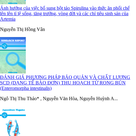
Ảnh hưởng của việc bổ sung bột tảo Spirulina vào thức ăn phối chế
lên lên tỉ lệ sống, tăng trưởng, vòng đời và các chỉ tiêu sinh sản của
Artemia
Nguyễn Thị Hồng Vân
ĐÁNH GIÁ PHƯƠNG PHÁP BẢO QUẢN VÀ CHẤT LƯỢNG
SCD (DẠNG TẾ BÀO ĐƠN) THU HOẠCH TỪ RONG BÚN
(Enteromorpha intestinalis)
Ngô Thị Thu Thảo* , Nguyễn Văn Hòa, Nguyễn Huỳnh A...