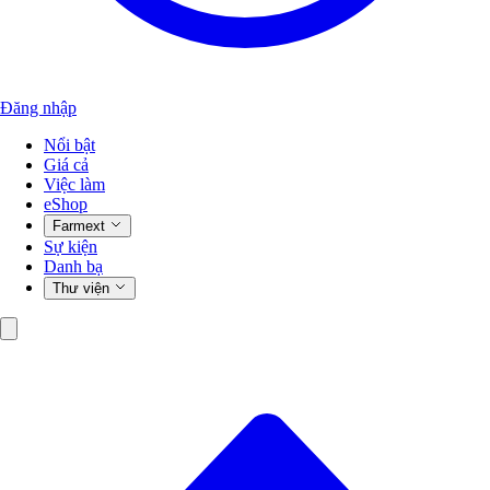
Đăng nhập
Nổi bật
Giá cả
Việc làm
eShop
Farmext
Sự kiện
Danh bạ
Thư viện