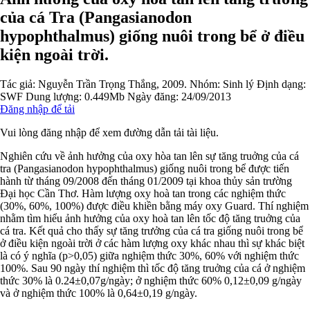
của cá Tra (Pangasianodon
hypophthalmus) giống nuôi trong bể ở điều
kiện ngoài trời.
Tác giả:
Nguyễn Trần Trọng Thắng, 2009.
Nhóm:
Sinh lý
Định dạng:
SWF
Dung lượng: 0.449Mb
Ngày đăng: 24/09/2013
Đăng nhập để tải
Vui lòng đăng nhập để xem đường dẫn tải tài liệu.
Nghiên cứu về ảnh hưởng của oxy hòa tan lên sự tăng truởng của cá
tra (Pangasianodon hypophthalmus) giống nuôi trong bể được tiến
hành từ tháng 09/2008 đến tháng 01/2009 tại khoa thủy sản trường
Đại học Cần Thơ. Hàm lượng oxy hoà tan trong các nghiệm thức
(30%, 60%, 100%) được điều khiền bằng máy oxy Guard. Thí nghiệm
nhằm tìm hiểu ảnh hưởng của oxy hoà tan lên tốc độ tăng truởng của
cá tra. Kết quả cho thấy sự tăng trưởng của cá tra giống nuôi trong bể
ở điều kiện ngoài trời ở các hàm lượng oxy khác nhau thì sự khác biệt
là có ý nghĩa (p>0,05) giữa nghiệm thức 30%, 60% với nghiệm thức
100%. Sau 90 ngày thí nghiệm thì tốc độ tăng truởng của cá ở nghiệm
thức 30% là 0.24±0,07g/ngày; ở nghiệm thức 60% 0,12±0,09 g/ngày
và ở nghiệm thức 100% là 0,64±0,19 g/ngày.