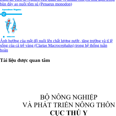
bùn đáy ao nuôi tôm sú (Penaeus monodon)
Ảnh hưởng của mật độ nuôi lên chất lượng nước, tăng trưởng và tỉ lệ
sống của cá trê vàng (Clarias Macrocephalus) trong hệ thống tuần
hoàn
Tài liệu được quan tâm