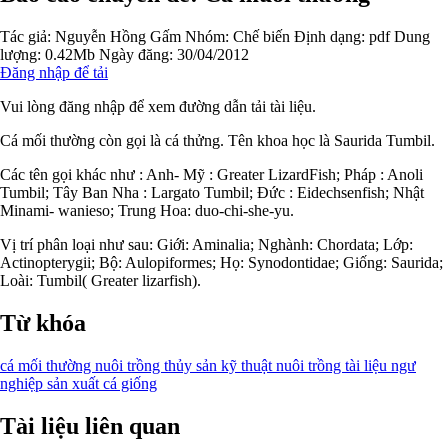
Tác giả:
Nguyễn Hồng Gấm
Nhóm:
Chế biến
Định dạng: pdf
Dung
lượng: 0.42Mb
Ngày đăng: 30/04/2012
Đăng nhập để tải
Vui lòng đăng nhập để xem đường dẫn tải tài liệu.
Cá mối thường còn gọi là cá thửng. Tên khoa học là Saurida Tumbil.
Các tên gọi khác như : Anh- Mỹ : Greater LizardFish; Pháp : Anoli
Tumbil; Tây Ban Nha : Largato Tumbil; Đức : Eidechsenfish; Nhật
Minami- wanieso; Trung Hoa: duo-chi-she-yu.
Vị trí phân loại như sau: Giới: Aminalia; Nghành: Chordata; Lớp:
Actinopterygii; Bộ: Aulopiformes; Họ: Synodontidae; Giống: Saurida;
Loài: Tumbil( Greater lizarfish).
Từ khóa
cá mối thường
nuôi trồng thủy sản
kỹ thuật nuôi trồng
tài liệu ngư
nghiệp
sản xuất cá giống
Tài liệu liên quan