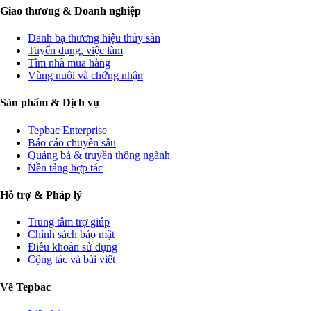
Giao thương & Doanh nghiệp
Danh bạ thương hiệu thủy sản
Tuyển dụng, việc làm
Tìm nhà mua hàng
Vùng nuôi và chứng nhận
Sản phẩm & Dịch vụ
Tepbac Enterprise
Báo cáo chuyên sâu
Quảng bá & truyền thông ngành
Nền tảng hợp tác
Hỗ trợ & Pháp lý
Trung tâm trợ giúp
Chính sách bảo mật
Điều khoản sử dụng
Cộng tác và bài viết
Về Tepbac