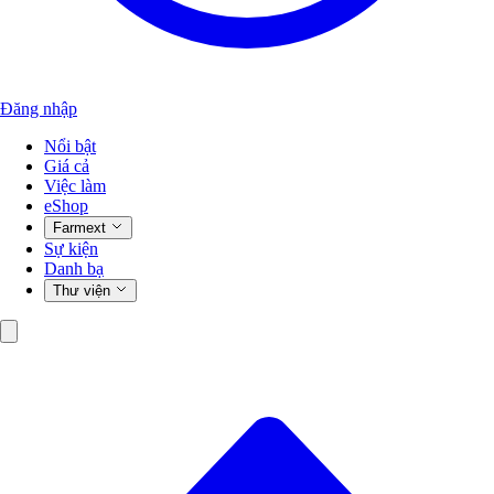
Đăng nhập
Nổi bật
Giá cả
Việc làm
eShop
Farmext
Sự kiện
Danh bạ
Thư viện