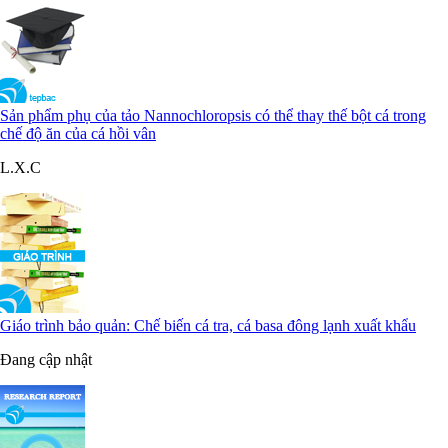
Sản phẩm phụ của tảo Nannochloropsis có thể thay thế bột cá trong
chế độ ăn của cá hồi vân
L.X.C
Giáo trình bảo quản: Chế biến cá tra, cá basa đông lạnh xuất khẩu
Đang cập nhật