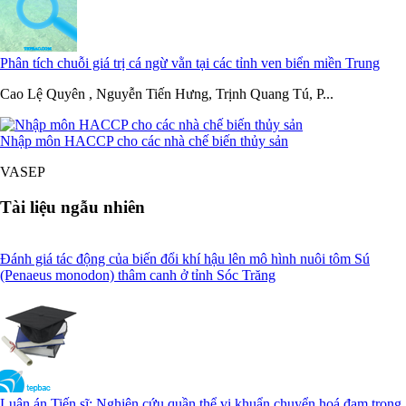
Phân tích chuỗi giá trị cá ngừ vằn tại các tỉnh ven biển miền Trung
Cao Lệ Quyên , Nguyễn Tiến Hưng, Trịnh Quang Tú, P...
Nhập môn HACCP cho các nhà chế biến thủy sản
VASEP
Tài liệu ngẫu nhiên
Đánh giá tác động của biến đổi khí hậu lên mô hình nuôi tôm Sú
(Penaeus monodon) thâm canh ở tỉnh Sóc Trăng
Luận án Tiến sĩ: Nghiên cứu quần thể vi khuẩn chuyển hoá đạm trong