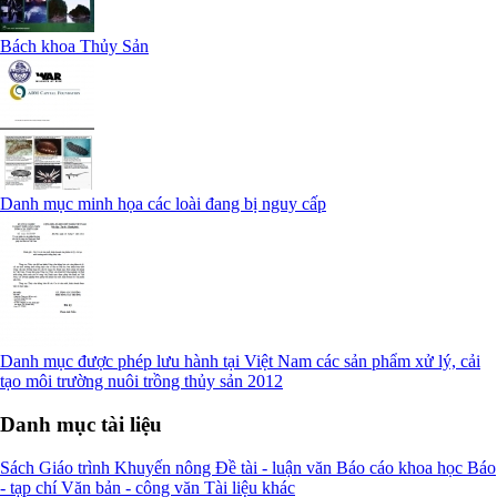
Bách khoa Thủy Sản
Danh mục minh họa các loài đang bị nguy cấp
Danh mục được phép lưu hành tại Việt Nam các sản phẩm xử lý, cải
tạo môi trường nuôi trồng thủy sản 2012
Danh mục tài liệu
Sách
Giáo trình
Khuyến nông
Đề tài - luận văn
Báo cáo khoa học
Báo
- tạp chí
Văn bản - công văn
Tài liệu khác