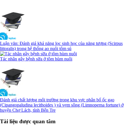
Luận văn: Đánh giá khả năng lọc sinh học của năng tượng (Scirpus
littoralis) trong hệ thống ao nuôi tôm sú
Tác nhân gây bệnh sữa ở tôm hùm nuôi
Đánh giá chất lượng môi trường trong khu vực phân bố ốc gạo
(Cipangopaludina lecithoides ) và vẹm sông (Limnoperna fortune) ở
huyện Chợ Lách, tỉnh Bến Tre
Tài liệu được quan tâm