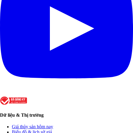
Dữ liệu & Thị trường
Giá thủy sản hôm nay
Biểu đồ & lịch sử giá