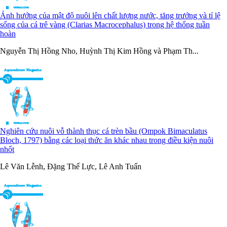
Ảnh hưởng của mật độ nuôi lên chất lượng nước, tăng trưởng và tỉ lệ
sống của cá trê vàng (Clarias Macrocephalus) trong hệ thống tuần
hoàn
Nguyễn Thị Hồng Nho, Huỳnh Thị Kim Hồng và Phạm Th...
Nghiên cứu nuôi vỗ thành thục cá trèn bầu (Ompok Bimaculatus
Bloch, 1797) bằng các loại thức ăn khác nhau trong điều kiện nuôi
nhốt
Lê Văn Lễnh, Đặng Thế Lực, Lê Anh Tuấn