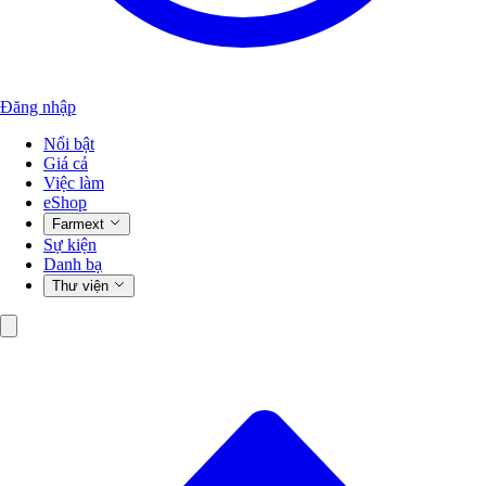
Đăng nhập
Nổi bật
Giá cả
Việc làm
eShop
Farmext
Sự kiện
Danh bạ
Thư viện