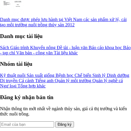
Danh mục được phép lưu hành tại Việt Nam các sản phẩm xử lý, cải
tạo môi trường nuôi trồng thủy sản 2012
Danh mục tài liệu
Sách
Giáo trình
Khuyến nông
Đề tài - luận văn
Báo cáo khoa học
Báo
- tạp chí
Văn bản - công văn
Tài liệu khác
Nhóm tài liệu
Kỹ thuật nuôi
Sản xuất giống
Bệnh học
Chế biến
Sinh lý
Dinh dưỡng
Di truyền
Cá cảnh
Tiếng anh
Quản lý môi trường
Quản lý nghề cá
Ngư loại
Tổng hợp khác
Đăng ký nhận bản tin
Nhận thông tin mới nhất về ngành thủy sản, giá cả thị trường và kiến
thức nuôi trồng.
Đăng ký