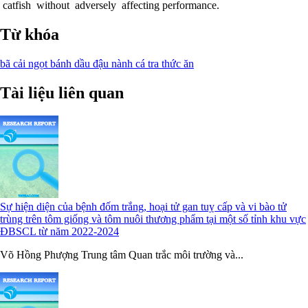
catfish without adversely affecting performance.
Từ khóa
bã cải ngọt
bánh dầu đậu nành
cá tra
thức ăn
Tài liệu liên quan
Sự hiện diện của bệnh đốm trắng, hoại tử gan tuỵ cấp và vi bào tử
trùng trên tôm giống và tôm nuôi thương phẩm tại một số tỉnh khu vực
ĐBSCL từ năm 2022-2024
Võ Hồng Phượng Trung tâm Quan trắc môi trường và...