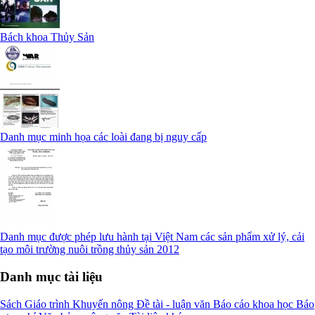
Bách khoa Thủy Sản
Danh mục minh họa các loài đang bị nguy cấp
Danh mục được phép lưu hành tại Việt Nam các sản phẩm xử lý, cải
tạo môi trường nuôi trồng thủy sản 2012
Danh mục tài liệu
Sách
Giáo trình
Khuyến nông
Đề tài - luận văn
Báo cáo khoa học
Báo