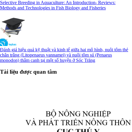
Selective Breeding in Aquaculture: An Introduction- Reviews:
Methods and Technologies in Fish Biology and Fisheries
Đánh giá hiệu quả kỹ thuật và kinh tế giữa hai mô hình, nuôi tôm thẻ
chân trắng (Litopenaeus vannamei) và nuôi tôm sú (Penaeus
monodon) thâm canh tại một số huyện ở Sóc Trăng
Tài liệu được quan tâm