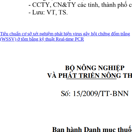
Tiêu chuẩn cơ sở xét nghiệm phát hiện virus gây hội chứng đốm trắng
(WSSV) ở tôm bằng kỹ thuật Real-time PCR