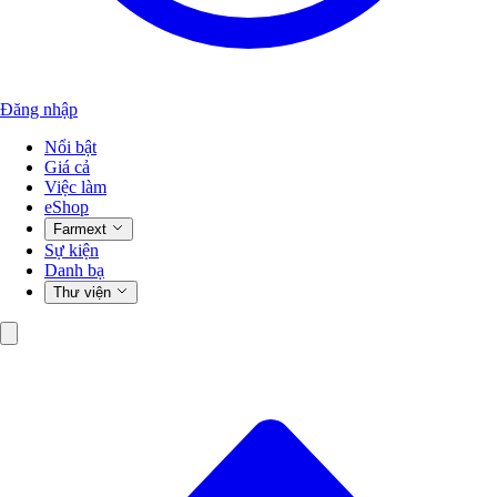
Đăng nhập
Nổi bật
Giá cả
Việc làm
eShop
Farmext
Sự kiện
Danh bạ
Thư viện