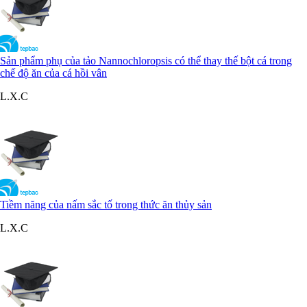
Sản phẩm phụ của tảo Nannochloropsis có thể thay thế bột cá trong
chế độ ăn của cá hồi vân
L.X.C
Tiềm năng của nấm sắc tố trong thức ăn thủy sản
L.X.C