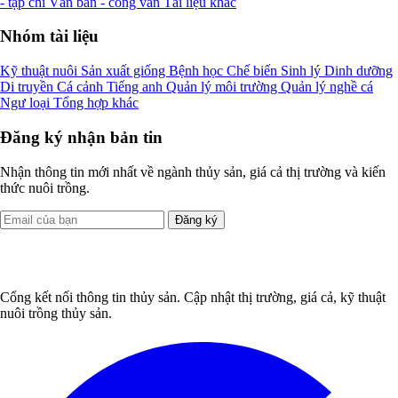
- tạp chí
Văn bản - công văn
Tài liệu khác
Nhóm tài liệu
Kỹ thuật nuôi
Sản xuất giống
Bệnh học
Chế biến
Sinh lý
Dinh dưỡng
Di truyền
Cá cảnh
Tiếng anh
Quản lý môi trường
Quản lý nghề cá
Ngư loại
Tổng hợp khác
Đăng ký nhận bản tin
Nhận thông tin mới nhất về ngành thủy sản, giá cả thị trường và kiến
thức nuôi trồng.
Đăng ký
Cổng kết nối thông tin thủy sản. Cập nhật thị trường, giá cả, kỹ thuật
nuôi trồng thủy sản.