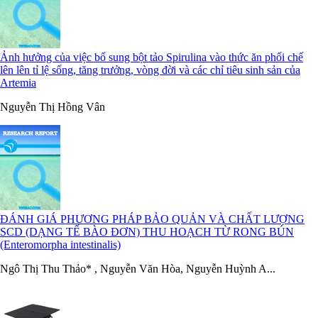
Ảnh hưởng của việc bổ sung bột tảo Spirulina vào thức ăn phối chế
lên lên tỉ lệ sống, tăng trưởng, vòng đời và các chỉ tiêu sinh sản của
Artemia
Nguyễn Thị Hồng Vân
ĐÁNH GIÁ PHƯƠNG PHÁP BẢO QUẢN VÀ CHẤT LƯỢNG
SCD (DẠNG TẾ BÀO ĐƠN) THU HOẠCH TỪ RONG BÚN
(Enteromorpha intestinalis)
Ngô Thị Thu Thảo* , Nguyễn Văn Hòa, Nguyễn Huỳnh A...