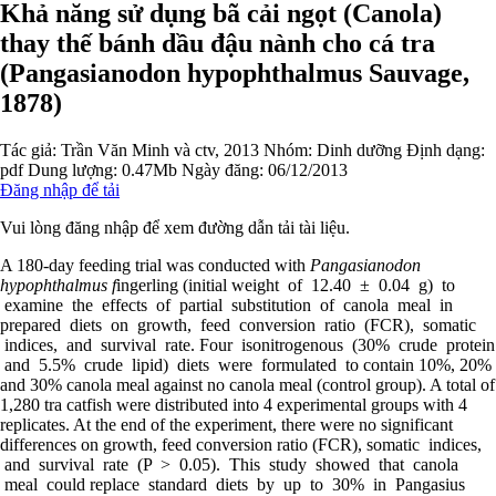
Khả năng sử dụng bã cải ngọt (Canola)
thay thế bánh dầu đậu nành cho cá tra
(Pangasianodon hypophthalmus Sauvage,
1878)
Tác giả:
Trần Văn Minh và ctv, 2013
Nhóm:
Dinh dưỡng
Định dạng:
pdf
Dung lượng: 0.47Mb
Ngày đăng: 06/12/2013
Đăng nhập để tải
Vui lòng đăng nhập để xem đường dẫn tải tài liệu.
A 180-day feeding trial was conducted with
Pangasianodon
hypophthalmus f
ingerling (initial weight of 12.40 ± 0.04 g) to
examine the effects of partial substitution of canola meal in
prepared diets on growth, feed conversion ratio (FCR), somatic
indices, and survival rate. Four isonitrogenous (30% crude protein
and 5.5% crude lipid) diets were formulated to contain 10%, 20%
and 30% canola meal against no canola meal (control group). A total of
1,280 tra catfish were distributed into 4 experimental groups with 4
replicates. At the end of the experiment, there were no significant
differences on growth, feed conversion ratio (FCR), somatic indices,
and survival rate (P > 0.05). This study showed that canola
meal could replace standard diets by up to 30% in Pangasius