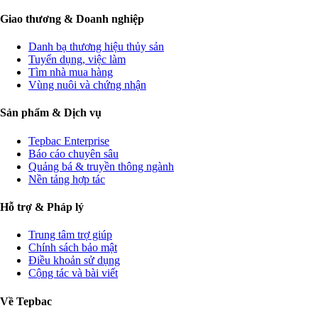
Giao thương & Doanh nghiệp
Danh bạ thương hiệu thủy sản
Tuyển dụng, việc làm
Tìm nhà mua hàng
Vùng nuôi và chứng nhận
Sản phẩm & Dịch vụ
Tepbac Enterprise
Báo cáo chuyên sâu
Quảng bá & truyền thông ngành
Nền tảng hợp tác
Hỗ trợ & Pháp lý
Trung tâm trợ giúp
Chính sách bảo mật
Điều khoản sử dụng
Cộng tác và bài viết
Về Tepbac