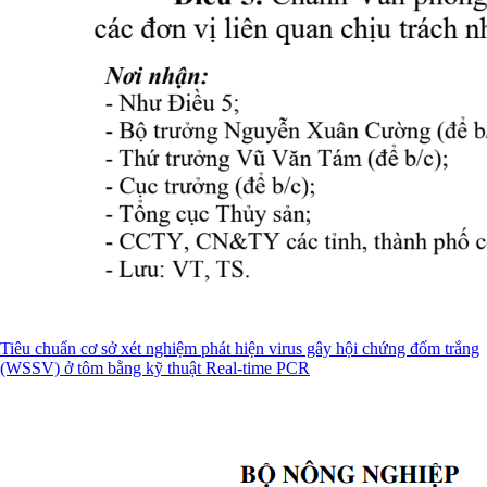
Tiêu chuẩn cơ sở xét nghiệm phát hiện virus gây hội chứng đốm trắng
(WSSV) ở tôm bằng kỹ thuật Real-time PCR