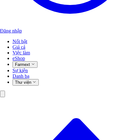
Đăng nhập
Nổi bật
Giá cả
Việc làm
eShop
Farmext
Sự kiện
Danh bạ
Thư viện