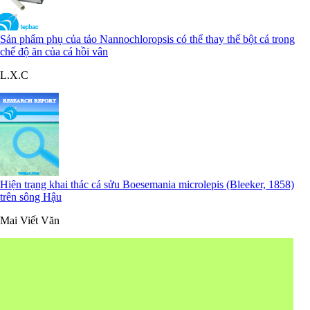
Sản phẩm phụ của tảo Nannochloropsis có thể thay thế bột cá trong
chế độ ăn của cá hồi vân
L.X.C
Hiện trạng khai thác cá sửu Boesemania microlepis (Bleeker, 1858)
trên sông Hậu
Mai Viết Văn