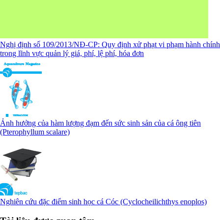
Nghị định số 109/2013/NĐ-CP: Quy định xử phạt vi phạm hành chính
trong lĩnh vực quản lý giá, phí, lệ phí, hóa đơn
Ảnh hưởng của hàm lượng đạm đến sức sinh sản của cá ông tiên
(Pterophyllum scalare)
Nghiên cứu đặc điểm sinh học cá Cóc (Cyclocheilichthys enoplos)