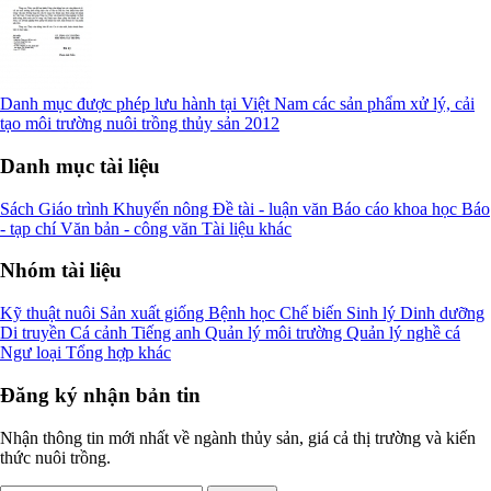
Danh mục được phép lưu hành tại Việt Nam các sản phẩm xử lý, cải
tạo môi trường nuôi trồng thủy sản 2012
Danh mục tài liệu
Sách
Giáo trình
Khuyến nông
Đề tài - luận văn
Báo cáo khoa học
Báo
- tạp chí
Văn bản - công văn
Tài liệu khác
Nhóm tài liệu
Kỹ thuật nuôi
Sản xuất giống
Bệnh học
Chế biến
Sinh lý
Dinh dưỡng
Di truyền
Cá cảnh
Tiếng anh
Quản lý môi trường
Quản lý nghề cá
Ngư loại
Tổng hợp khác
Đăng ký nhận bản tin
Nhận thông tin mới nhất về ngành thủy sản, giá cả thị trường và kiến
thức nuôi trồng.