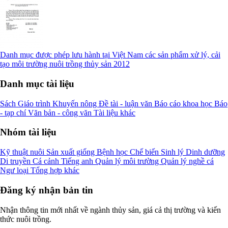
Danh mục được phép lưu hành tại Việt Nam các sản phẩm xử lý, cải
tạo môi trường nuôi trồng thủy sản 2012
Danh mục tài liệu
Sách
Giáo trình
Khuyến nông
Đề tài - luận văn
Báo cáo khoa học
Báo
- tạp chí
Văn bản - công văn
Tài liệu khác
Nhóm tài liệu
Kỹ thuật nuôi
Sản xuất giống
Bệnh học
Chế biến
Sinh lý
Dinh dưỡng
Di truyền
Cá cảnh
Tiếng anh
Quản lý môi trường
Quản lý nghề cá
Ngư loại
Tổng hợp khác
Đăng ký nhận bản tin
Nhận thông tin mới nhất về ngành thủy sản, giá cả thị trường và kiến
thức nuôi trồng.