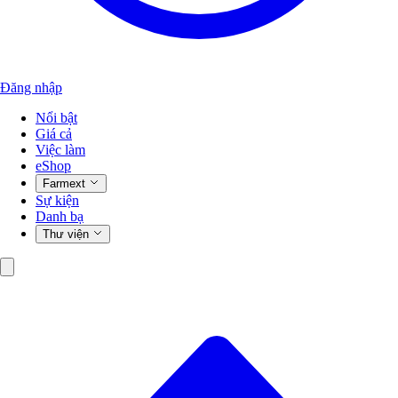
Đăng nhập
Nổi bật
Giá cả
Việc làm
eShop
Farmext
Sự kiện
Danh bạ
Thư viện