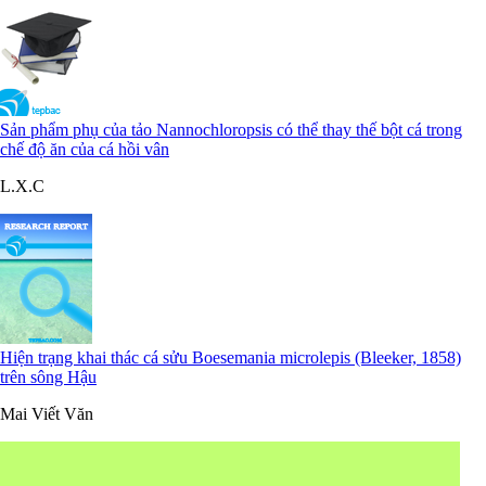
Sản phẩm phụ của tảo Nannochloropsis có thể thay thế bột cá trong
chế độ ăn của cá hồi vân
L.X.C
Hiện trạng khai thác cá sửu Boesemania microlepis (Bleeker, 1858)
trên sông Hậu
Mai Viết Văn