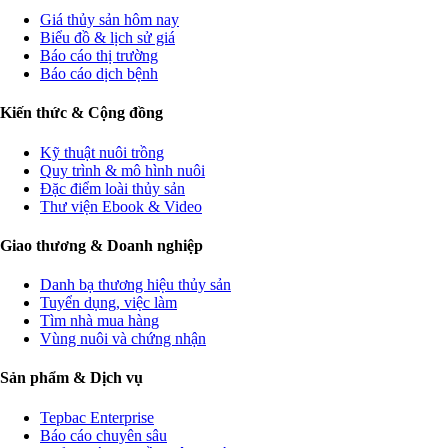
Giá thủy sản hôm nay
Biểu đồ & lịch sử giá
Báo cáo thị trường
Báo cáo dịch bệnh
Kiến thức & Cộng đồng
Kỹ thuật nuôi trồng
Quy trình & mô hình nuôi
Đặc điểm loài thủy sản
Thư viện Ebook & Video
Giao thương & Doanh nghiệp
Danh bạ thương hiệu thủy sản
Tuyển dụng, việc làm
Tìm nhà mua hàng
Vùng nuôi và chứng nhận
Sản phẩm & Dịch vụ
Tepbac Enterprise
Báo cáo chuyên sâu