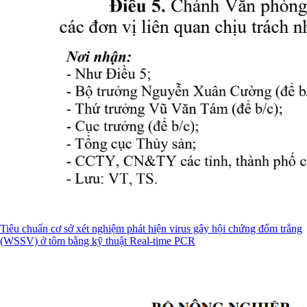
Tiêu chuẩn cơ sở xét nghiệm phát hiện virus gây hội chứng đốm trắng
(WSSV) ở tôm bằng kỹ thuật Real-time PCR