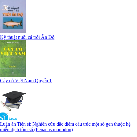
Kỹ thuật nuôi cá trôi Ấn Độ
Cây cỏ Việt Nam Quyển 1
Luận án Tiến sĩ: Nghiên cứu đặc điểm cấu trúc một số gen thuộc hệ
miễn dịch tôm sú (Penaeus monodon)