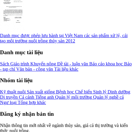
Danh mục được phép lưu hành tại Việt Nam các sản phẩm xử lý, cải
tạo môi trường nuôi trồng thủy sản 2012
Danh mục tài liệu
Sách
Giáo trình
Khuyến nông
Đề tài - luận văn
Báo cáo khoa học
Báo
- tạp chí
Văn bản - công văn
Tài liệu khác
Nhóm tài liệu
Kỹ thuật nuôi
Sản xuất giống
Bệnh học
Chế biến
Sinh lý
Dinh dưỡng
Di truyền
Cá cảnh
Tiếng anh
Quản lý môi trường
Quản lý nghề cá
Ngư loại
Tổng hợp khác
Đăng ký nhận bản tin
Nhận thông tin mới nhất về ngành thủy sản, giá cả thị trường và kiến
thức nuôi trồng.