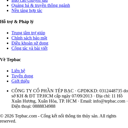
Báo cáo chuyên sâu
Quảng bá & truyền thông ngành
Nền tảng hợp tác
Hỗ trợ & Pháp lý
Trung tâm trợ giúp
Chính sách bảo mật
Điều khoản sử dụng
Cộng tác và bài viết
Về Tepbac
Liên hệ
Tuyển dụng
Giới thiệu
CÔNG TY CỔ PHẦN TÉP BẠC · GPDKKD: 0312448735 do
sở KH & ĐT TP.HCM cấp ngày 07/09/2013 · Địa chỉ: 11 Hồ
Xuân Hương, Xuân Hòa, TP. HCM · Email:
info@tepbac.com
·
Điện thoại: 0888834988
© 2026 Tepbac.com - Cổng kết nối thông tin thủy sản. All rights
reserved.