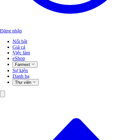
Đăng nhập
Nổi bật
Giá cả
Việc làm
eShop
Farmext
Sự kiện
Danh bạ
Thư viện