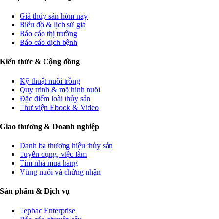
Giá thủy sản hôm nay
Biểu đồ & lịch sử giá
Báo cáo thị trường
Báo cáo dịch bệnh
Kiến thức & Cộng đồng
Kỹ thuật nuôi trồng
Quy trình & mô hình nuôi
Đặc điểm loài thủy sản
Thư viện Ebook & Video
Giao thương & Doanh nghiệp
Danh bạ thương hiệu thủy sản
Tuyển dụng, việc làm
Tìm nhà mua hàng
Vùng nuôi và chứng nhận
Sản phẩm & Dịch vụ
Tepbac Enterprise