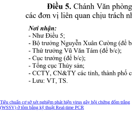
Tiêu chuẩn cơ sở xét nghiệm phát hiện virus gây hội chứng đốm trắng
(WSSV) ở tôm bằng kỹ thuật Real-time PCR