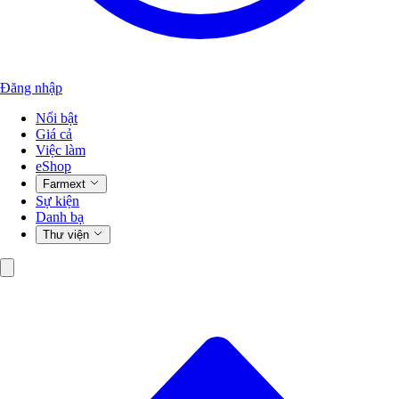
Đăng nhập
Nổi bật
Giá cả
Việc làm
eShop
Farmext
Sự kiện
Danh bạ
Thư viện