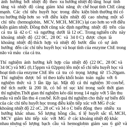
ảnh hưởng bởi nhiệt độ theo xu hướng nhiệt độ tăng hoạt tính
tăng và nhiệt độ càng giảm khả năng ức chế hoạt tính ChE càng
mạnh. Các chỉ tiêu huyết học trong điều kiện bình thường thì có
xu hướng thấp hơn so với điều kiện nhiệt độ cao nhưng một số
chỉ tiêu (hemoglobin, MCV, MCH, MCHC) lại cao hơn so với điều
kiện giảm nhiệt. Đồng thời cũng xác định ngưỡng nhiệt độ trên của
cá tra là 42 o C và ngưỡng dưới là 12 oC. Trong nghiên cứu này
khoảng nhiệt độ (22 0C, 28 0C và 34 0 C) được chọn là
khoảng nhiệt độ thích hợp và nhiệt độ bước đầu có sự ảnh
hưởng đến các chỉ tiêu huyết học và hoạt tính của enzyme ChE trong
não và máu của cá tra.
Thí nghiệm ảnh hưởng kết hợp của nhiệt độ (22 0C, 28 0C và
34 0C) và MG (0,15ppm và 02ppm) lên một số chỉ tiêu huyết học và
hoạt tính của enzyme ChE lên cá tra có trọng lượng từ 15-20gam.
Thí nghiệm được bố trí theo kiểu khối hoàn toàn ngẫu với 6
nghiệm thức và 3 lần lặp lại. Mật độ cá thí nghiệm 30 con/bể,
thể tích nước là 200 lít, có bố trí sục khí trong suốt thời gian
thí nghiệm.Thời gian thí nghiệm kéo dài trong 14 ngày với 5 lần thu
mẫu và mỗi lần thu 4 con/bể. Kết quả thí nghiệm cho thấy sự biến đổi
của các chỉ tiêu huyết học trong điều kiện tiếp xúc với MG ở các
khoảng nhiệt độ 22 oC, 28 oC và 34 o C biến động theo nhiều xu
hướng khác nhau. Số lượng hồng cầu, tỉ lệ huyết sắc tố, MCH,
MCV giảm khi tiếp xúc với MG ở các khoảng nhiệt độ khác
nhau nhưng số lượng bạch cầu và hemoglobin giảm sau 6 giờ và