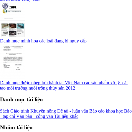
Danh mục minh họa các loài đang bị nguy cấp
Danh mục được phép lưu hành tại Việt Nam các sản phẩm xử lý, cải
tạo môi trường nuôi trồng thủy sản 2012
Danh mục tài liệu
Sách
Giáo trình
Khuyến nông
Đề tài - luận văn
Báo cáo khoa học
Báo
- tạp chí
Văn bản - công văn
Tài liệu khác
Nhóm tài liệu