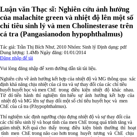
Luận văn Thạc sĩ: Nghiên cứu ảnh hưởng
của malachite green và nhiệt độ lên một số
chỉ tiêu sinh lý và men Cholinesterase trên
cá tra (Pangasianodon hypophthalmus)
Tác giả:
Trần Thị Bích Như, 2010
Nhóm:
Sinh lý
Định dạng: pdf
Dung lượng: 1.4Mb
Ngày đăng: 01/01/2014
Đăng nhập để tải
Vui lòng đăng nhập để xem đường dẫn tải tài liệu.
Nghiên cứu về ảnh hưởng kết hợp của nhiệt độ và MG thông qua xác
định khả năng chịu nhiệt của cá tra và sự thay đổi của các chỉ tiêu
huyết huyết học và men ChE trong điều kiện nhiệt độ khác nhau.
Từ đó tiến hành thí nghiệm tìm hiểu sự ảnh hưởng kết hợp của
nhiệt độ và MG lên sự thay đổi một số chỉ tiêu huyết học và men
ChE của cá tra (P.hypophthalmus).
Thí nghiệm xác định ngưỡng chịu đựng nhiệt độ và sự thay đổi của
các chỉ tiêu sinh lý và hoạt tính của men ChE trong quá trình tăng và
giảm nhiệt. Kết quả cho thấy trong điều kiện bình thường thì hoạt
tính men ChE trong não cao hơn trong huyết tương và ChE chịu