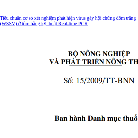
Tiêu chuẩn cơ sở xét nghiệm phát hiện virus gây hội chứng đốm trắng
(WSSV) ở tôm bằng kỹ thuật Real-time PCR