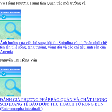
Võ Hồng Phượng Trung tâm Quan trắc môi trường và...
Ảnh hưởng của việc bổ sung bột tảo Spirulina vào thức ăn phối chế
lên lên tỉ lệ sống, tăng trưởng, vòng đời và các chỉ tiêu sinh sản của
Artemia
Nguyễn Thị Hồng Vân
ĐÁNH GIÁ PHƯƠNG PHÁP BẢO QUẢN VÀ CHẤT LƯỢNG
SCD (DẠNG TẾ BÀO ĐƠN) THU HOẠCH TỪ RONG BÚN
(Enteromorpha intestinalis)