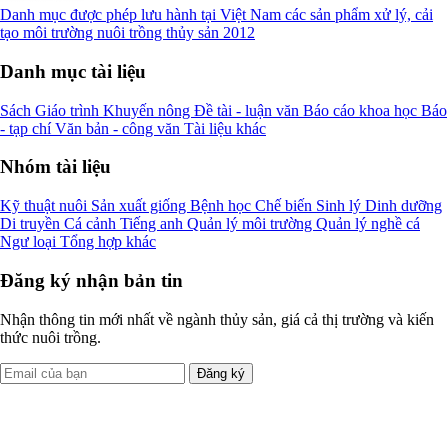
Danh mục được phép lưu hành tại Việt Nam các sản phẩm xử lý, cải
tạo môi trường nuôi trồng thủy sản 2012
Danh mục tài liệu
Sách
Giáo trình
Khuyến nông
Đề tài - luận văn
Báo cáo khoa học
Báo
- tạp chí
Văn bản - công văn
Tài liệu khác
Nhóm tài liệu
Kỹ thuật nuôi
Sản xuất giống
Bệnh học
Chế biến
Sinh lý
Dinh dưỡng
Di truyền
Cá cảnh
Tiếng anh
Quản lý môi trường
Quản lý nghề cá
Ngư loại
Tổng hợp khác
Đăng ký nhận bản tin
Nhận thông tin mới nhất về ngành thủy sản, giá cả thị trường và kiến
thức nuôi trồng.
Đăng ký