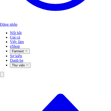
Đăng nhập
Nổi bật
Giá cả
Việc làm
eShop
Farmext
Sự kiện
Danh bạ
Thư viện