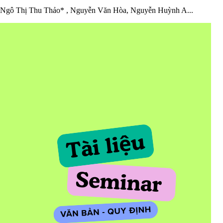
Ngô Thị Thu Thảo* , Nguyễn Văn Hòa, Nguyễn Huỳnh A...