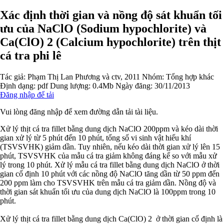
Xác định thời gian và nồng độ sát khuẩn tối
ưu của NaClO (Sodium hypochlorite) và
Ca(ClO) 2 (Calcium hypochlorite) trên thịt
cá tra phi lê
Tác giả:
Phạm Thị Lan Phương và ctv, 2011
Nhóm:
Tổng hợp khác
Định dạng: pdf
Dung lượng: 0.4Mb
Ngày đăng: 30/11/2013
Đăng nhập để tải
Vui lòng đăng nhập để xem đường dẫn tải tài liệu.
Xử lý thịt cá tra fillet bằng dung dịch NaClO 200ppm và kéo dài thời
gian xử lý từ 5 phút đến 10 phút, tổng số vi sinh vật hiếu khí
(TSVSVHK) giảm dần. Tuy nhiên, nếu kéo dài thời gian xử lý lên 15
phút, TSVSVHK của mẫu cá tra giảm không đáng kể so với mẫu xử
lý trong 10 phút. Xử lý mẫu cá tra fillet bằng dung dịch NaClO ở thời
gian cố định 10 phút với các nồng độ NaClO tăng dần từ 50 ppm đến
200 ppm làm cho TSVSVHK trên mẫu cá tra giảm dần. Nồng độ và
thời gian sát khuẩn tối ưu của dung dịch NaClO là 100ppm trong 10
phút.
Xử lý thịt cá tra fillet bằng dung dịch Ca(ClO) 2 ở thời gian cố định là