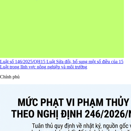
Luật số 146/2025/QH15 Luật Sửa đổi, bổ sung một số điều của 15
Luật trong lĩnh vực nông nghiệp và môi trường
Chính phủ