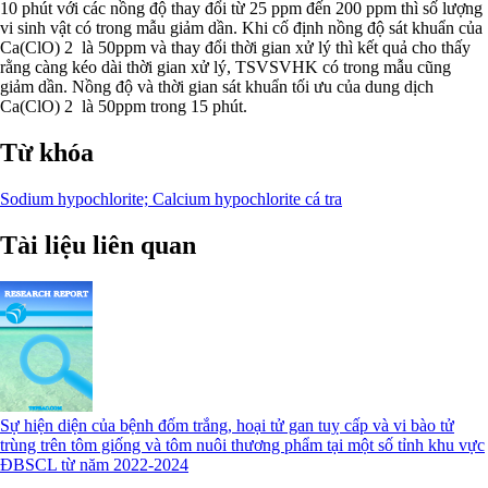
10 phút với các nồng độ thay đổi từ 25 ppm đến 200 ppm thì số lượng
vi sinh vật có trong mẫu giảm dần. Khi cố định nồng độ sát khuẩn của
Ca(ClO) 2 là 50ppm và thay đổi thời gian xử lý thì kết quả cho thấy
rằng càng kéo dài thời gian xử lý, TSVSVHK có trong mẫu cũng
giảm dần. Nồng độ và thời gian sát khuẩn tối ưu của dung dịch
Ca(ClO) 2 là 50ppm trong 15 phút.
Từ khóa
Sodium hypochlorite; Calcium hypochlorite
cá tra
Tài liệu liên quan
Sự hiện diện của bệnh đốm trắng, hoại tử gan tuỵ cấp và vi bào tử
trùng trên tôm giống và tôm nuôi thương phẩm tại một số tỉnh khu vực
ĐBSCL từ năm 2022-2024