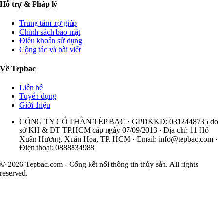
Hỗ trợ & Pháp lý
Trung tâm trợ giúp
Chính sách bảo mật
Điều khoản sử dụng
Cộng tác và bài viết
Về Tepbac
Liên hệ
Tuyển dụng
Giới thiệu
CÔNG TY CỔ PHẦN TÉP BẠC · GPDKKD: 0312448735 do
sở KH & ĐT TP.HCM cấp ngày 07/09/2013 · Địa chỉ: 11 Hồ
Xuân Hương, Xuân Hòa, TP. HCM · Email:
info@tepbac.com
·
Điện thoại: 0888834988
© 2026 Tepbac.com - Cổng kết nối thông tin thủy sản. All rights
reserved.