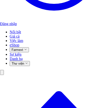
Đăng nhập
Nổi bật
Giá cả
Việc làm
eShop
Farmext
Sự kiện
Danh bạ
Thư viện