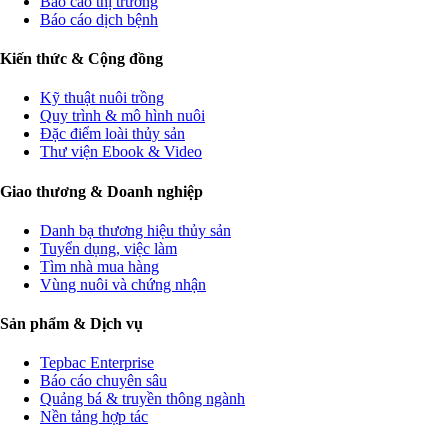
Báo cáo thị trường
Báo cáo dịch bệnh
Kiến thức & Cộng đồng
Kỹ thuật nuôi trồng
Quy trình & mô hình nuôi
Đặc điểm loài thủy sản
Thư viện Ebook & Video
Giao thương & Doanh nghiệp
Danh bạ thương hiệu thủy sản
Tuyển dụng, việc làm
Tìm nhà mua hàng
Vùng nuôi và chứng nhận
Sản phẩm & Dịch vụ
Tepbac Enterprise
Báo cáo chuyên sâu
Quảng bá & truyền thông ngành
Nền tảng hợp tác