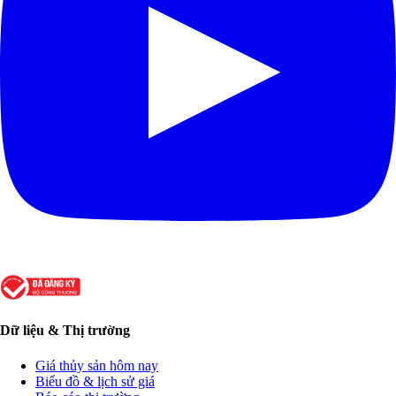
Dữ liệu & Thị trường
Giá thủy sản hôm nay
Biểu đồ & lịch sử giá