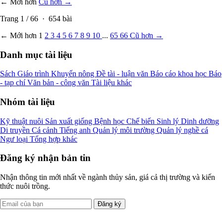
← Mới hơn
Cũ hơn →
Trang
1
/
66
·
654
bài
← Mới hơn
1
2
3
4
5
6
7
8
9
10
...
65
66
Cũ hơn →
Danh mục tài liệu
Sách
Giáo trình
Khuyến nông
Đề tài - luận văn
Báo cáo khoa học
Báo
- tạp chí
Văn bản - công văn
Tài liệu khác
Nhóm tài liệu
Kỹ thuật nuôi
Sản xuất giống
Bệnh học
Chế biến
Sinh lý
Dinh dưỡng
Di truyền
Cá cảnh
Tiếng anh
Quản lý môi trường
Quản lý nghề cá
Ngư loại
Tổng hợp khác
Đăng ký nhận bản tin
Nhận thông tin mới nhất về ngành thủy sản, giá cả thị trường và kiến
thức nuôi trồng.
Đăng ký