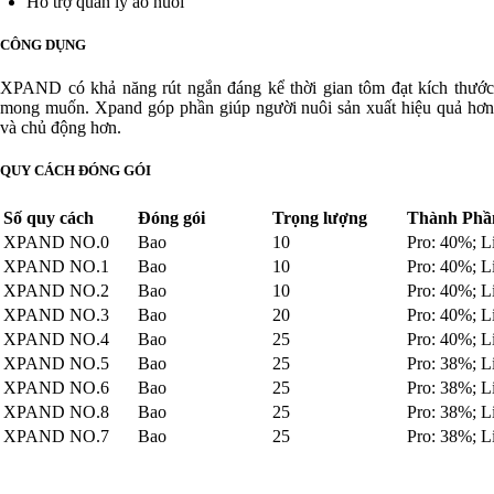
Hỗ trợ quản lý ao nuôi
CÔNG DỤNG
XPAND có khả năng rút ngắn đáng kể thời gian tôm đạt kích thước
mong muốn. Xpand góp phần giúp người nuôi sản xuất hiệu quả hơn
và chủ động hơn.
QUY CÁCH ĐÓNG GÓI
Số quy cách
Đóng gói
Trọng lượng
Thành Phầ
XPAND NO.0
Bao
10
Pro: 40%; L
XPAND NO.1
Bao
10
Pro: 40%; L
XPAND NO.2
Bao
10
Pro: 40%; L
XPAND NO.3
Bao
20
Pro: 40%; L
XPAND NO.4
Bao
25
Pro: 40%; L
XPAND NO.5
Bao
25
Pro: 38%; L
XPAND NO.6
Bao
25
Pro: 38%; L
XPAND NO.8
Bao
25
Pro: 38%; L
XPAND NO.7
Bao
25
Pro: 38%; L