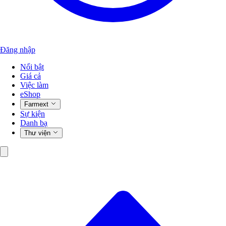
Đăng nhập
Nổi bật
Giá cả
Việc làm
eShop
Farmext
Sự kiện
Danh bạ
Thư viện