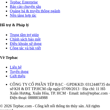
Tepbac Enterprise
Báo cáo chuyên sâu
Quảng bá & truyền thông ngành
Nền tảng hợp tác
Hỗ trợ & Pháp lý
Trung tâm trợ giúp
Chính sách bảo mật
Điều khoản sử dụng
Cộng tác và bài viết
Về Tepbac
Liên hệ
Tuyển dụng
Giới thiệu
CÔNG TY CỔ PHẦN TÉP BẠC · GPDKKD: 0312448735 do
sở KH & ĐT TP.HCM cấp ngày 07/09/2013 · Địa chỉ: 11 Hồ
Xuân Hương, Xuân Hòa, TP. HCM · Email:
info@tepbac.com
·
Điện thoại: 0888834988
© 2026 Tepbac.com - Cổng kết nối thông tin thủy sản. All rights