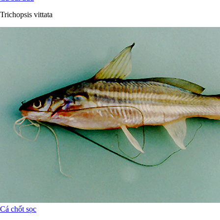
Trichopsis vittata
Cá chốt sọc