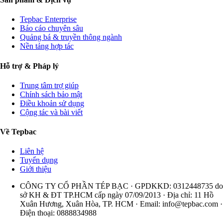
Tepbac Enterprise
Báo cáo chuyên sâu
Quảng bá & truyền thông ngành
Nền tảng hợp tác
Hỗ trợ & Pháp lý
Trung tâm trợ giúp
Chính sách bảo mật
Điều khoản sử dụng
Cộng tác và bài viết
Về Tepbac
Liên hệ
Tuyển dụng
Giới thiệu
CÔNG TY CỔ PHẦN TÉP BẠC · GPDKKD: 0312448735 do
sở KH & ĐT TP.HCM cấp ngày 07/09/2013 · Địa chỉ: 11 Hồ
Xuân Hương, Xuân Hòa, TP. HCM · Email:
info@tepbac.com
·
Điện thoại: 0888834988