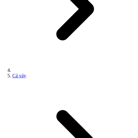
Cá vảy