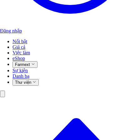
Đăng nhập
Nổi bật
Giá cả
Việc làm
eShop
Farmext
Sự kiện
Danh bạ
Thư viện