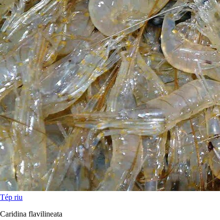
Tép riu
Caridina flavilineata