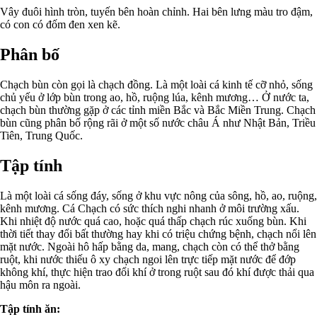
Vây đuôi hình tròn, tuyến bên hoàn chỉnh. Hai bên lưng màu tro đậm,
có con có đốm đen xen kẽ.
Phân bố
Chạch bùn còn gọi là chạch đồng. Là một loài cá kinh tế cỡ nhỏ, sống
chủ yếu ở lớp bùn trong ao, hồ, ruộng lúa, kênh mương… Ở nước ta,
chạch bùn thường gặp ở các tỉnh miền Bắc và Bắc Miền Trung. Chạch
bùn cũng phân bố rộng rãi ở một số nước châu Á như Nhật Bản, Triều
Tiên, Trung Quốc.
Tập tính
Là một loài cá sống đáy, sống ở khu vực nông của sông, hồ, ao, ruộng,
kênh mương. Cá Chạch có sức thích nghi nhanh ở môi trường xấu.
Khi nhiệt độ nước quá cao, hoặc quá thấp chạch rúc xuống bùn. Khi
thời tiết thay đổi bất thường hay khi có triệu chứng bệnh, chạch nổi lên
mặt nước. Ngoài hô hấp bằng da, mang, chạch còn có thể thở bằng
ruột, khi nước thiếu ô xy chạch ngoi lên trực tiếp mặt nước để đớp
không khí, thực hiện trao đổi khí ở trong ruột sau đó khí được thải qua
hậu môn ra ngoài.
Tập tính ăn: