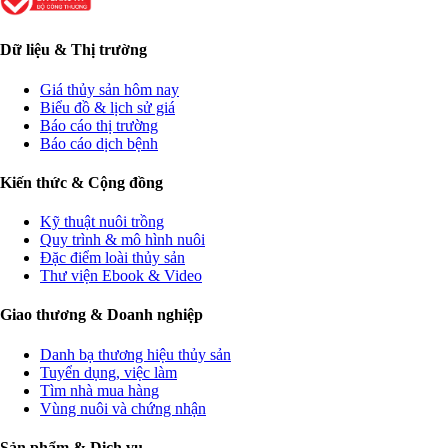
Dữ liệu & Thị trường
Giá thủy sản hôm nay
Biểu đồ & lịch sử giá
Báo cáo thị trường
Báo cáo dịch bệnh
Kiến thức & Cộng đồng
Kỹ thuật nuôi trồng
Quy trình & mô hình nuôi
Đặc điểm loài thủy sản
Thư viện Ebook & Video
Giao thương & Doanh nghiệp
Danh bạ thương hiệu thủy sản
Tuyển dụng, việc làm
Tìm nhà mua hàng
Vùng nuôi và chứng nhận
Sản phẩm & Dịch vụ