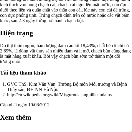
kích thích vào bụng chạch cái, chạch cái ngoi lên mặt nước, con đực
đuổi theo liền và quấn chặt vào thân con cái, lúc này con cái đẻ trứng,
con đực phóng tinh. Trứng chạch dính trên cỏ nước hoặc các vật bám
khác, sau 2-3 ngày trứng nở thành chạch bột.
Hiện trạng
Do thịt thơm ngon, hàm lượng đạm cao tới 18,43%, chất béo ít chỉ có
2,69%, là động vật thủy sản nhiều đạm và ít mỡ, chạch bùn cũng đang
là mặt hàng xuất khẩu. Bởi vậy chạch bùn sớm trở thành một đối
tượng nuôi.
Tài liệu tham khảo
GVC.ThS. Kim Văn Vạn, Trưởng Bộ môn Môi trường và Bệnh
Thủy sản, ĐH NN Hà Nội.
http://en.wikipedia.org/wiki/Misgurnus_anguillicaudatus
Cập nhật ngày 19/08/2012
Xem thêm