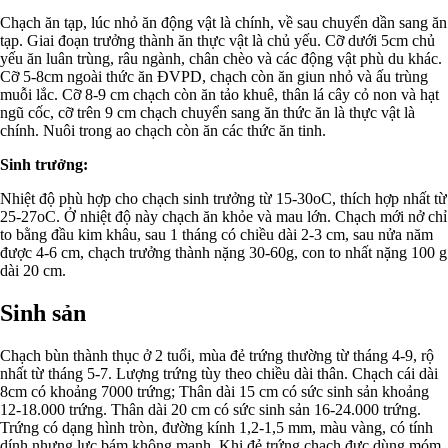
Chạch ăn tạp, lúc nhỏ ăn động vật là chính, về sau chuyển dần sang ăn
tạp. Giai đoạn trưởng thành ăn thực vật là chủ yếu. Cỡ dưới 5cm chủ
yếu ăn luân trùng, râu ngành, chân chèo và các động vật phù du khác.
Cỡ 5-8cm ngoài thức ăn ĐVPD, chạch còn ăn giun nhỏ và ấu trùng
muỗi lắc. Cỡ 8-9 cm chạch còn ăn tảo khuê, thân lá cây cỏ non và hạt
ngũ cốc, cỡ trên 9 cm chạch chuyển sang ăn thức ăn là thực vật là
chính. Nuôi trong ao chạch còn ăn các thức ăn tinh.
Sinh trưởng:
Nhiệt độ phù hợp cho chạch sinh trưởng từ 15-30oC, thích hợp nhất từ
25-27oC. Ở nhiệt độ này chạch ăn khỏe và mau lớn. Chạch mới nở chỉ
to bằng đầu kim khâu, sau 1 tháng có chiều dài 2-3 cm, sau nửa năm
được 4-6 cm, chạch trưởng thành nặng 30-60g, con to nhất nặng 100 g
dài 20 cm.
Sinh sản
Chạch bùn thành thục ở 2 tuổi, mùa đẻ trứng thường từ tháng 4-9, rộ
nhất từ tháng 5-7. Lượng trứng tùy theo chiều dài thân. Chạch cái dài
8cm có khoảng 7000 trứng; Thân dài 15 cm có sức sinh sản khoảng
12-18.000 trứng. Thân dài 20 cm có sức sinh sản 16-24.000 trứng.
Trứng có dạng hình tròn, đường kính 1,2-1,5 mm, màu vàng, có tính
dính nhưng lực bám không mạnh. Khi đẻ trứng chạch đực dùng móm