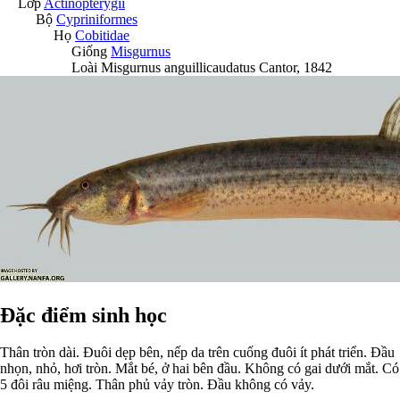
Lớp
Actinopterygii
Bộ
Cypriniformes
Họ
Cobitidae
Giống
Misgurnus
Loài
Misgurnus anguillicaudatus
Cantor, 1842
Đặc điểm sinh học
Thân tròn dài. Đuôi dẹp bên, nếp da trên cuống đuôi ít phát triển. Đầu
nhọn, nhỏ, hơi tròn. Mắt bé, ở hai bên đầu. Không có gai dưới mắt. Có
5 đôi râu miệng. Thân phủ vảy tròn. Đầu không có vảy.