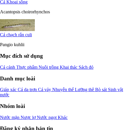
Cá Khoai sông
Acantopsis choirorhynchos
Cá chạch rắn culi
Pangio kuhlii
Mục đích sử dụng
Cá cảnh
Thực phẩm
Nuôi trồng
Khai thác
Sách đỏ
Danh mục loài
Giáp xác
Cá da trơn
Cá vảy
Nhuyễn thể
Lưỡng thê
Bò sát
Sinh vật
nước
Nhóm loài
Nước mặn
Nược lợ
Nước ngọt
Khác
Đăng ký nhận bản tin