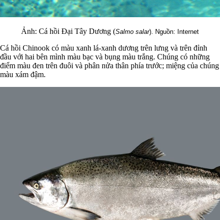
Ảnh: Cá hồi Đại Tây Dương (
Salmo salar
). Nguồn: Internet
Cá hồi Chinook có màu xanh lá-xanh dương trên lưng và trên đỉnh
đầu với hai bên mình màu bạc và bụng màu trắng. Chúng có những
điểm màu đen trên đuôi và phân nửa thân phía trước; miệng của chúng
màu xám đậm.