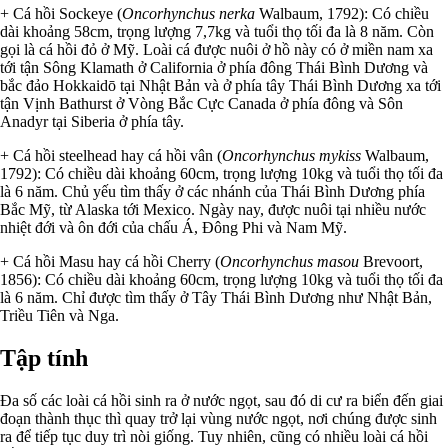
+ Cá hồi Sockeye (
Oncorhynchus nerka
Walbaum, 1792): Có chiều
dài khoảng 58cm, trọng lượng 7,7kg và tuổi thọ tối đa là 8 năm. Còn
gọi là cá hồi đỏ ở Mỹ. Loài cá được nuôi ở hồ này có ở miền nam xa
tới tận Sông Klamath ở California ở phía đông Thái Bình Dương và
bắc đảo Hokkaidō tại Nhật Bản và ở phía tây Thái Bình Dương xa tới
tận Vịnh Bathurst ở Vòng Bắc Cực Canada ở phía đông và Sôn
Anadyr tại Siberia ở phía tây.
+ Cá hồi steelhead hay cá hồi vân (
Oncorhynchus mykiss
Walbaum,
1792): Có chiều dài khoảng 60cm, trọng lượng 10kg và tuổi thọ tối đa
là 6 năm. Chủ yếu tìm thấy ở các nhánh của Thái Bình Dương phía
Bắc Mỹ, từ Alaska tới Mexico. Ngày nay, được nuôi tại nhiều nước
nhiệt đới và ôn đới của chấu Á, Đông Phi và Nam Mỹ.
+ Cá hồi Masu hay cá hồi Cherry (
Oncorhynchus masou
Brevoort,
1856): Có chiều dài khoảng 60cm, trọng lượng 10kg và tuổi thọ tối đa
là 6 năm. Chỉ được tìm thấy ở Tây Thái Bình Dương như Nhật Bản,
Triều Tiên và Nga.
Tập tính
Đa số các loài cá hồi sinh ra ở nước ngọt, sau đó di cư ra biển đến giai
đoạn thành thục thì quay trở lại vùng nước ngọt, nơi chúng được sinh
ra để tiếp tục duy trì nòi giống. Tuy nhiên, cũng có nhiều loài cá hồi