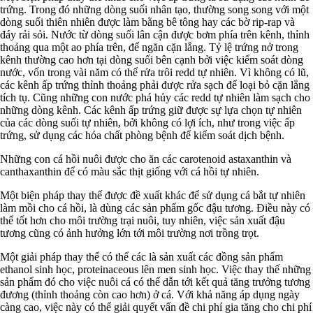
trứng. Trong đó những dòng suối nhân tạo, thường song song với một
dòng suối thiên nhiên được làm bằng bê tông hay các bờ rip-rap và
đáy rải sỏi. Nước từ dòng suối lân cận được bơm phía trên kênh, thỉnh
thoảng qua một ao phía trên, để ngăn cặn lắng. Tỷ lệ trứng nở trong
kênh thường cao hơn tại dòng suối bên cạnh bởi việc kiểm soát dòng
nước, vốn trong vài năm có thể rửa trôi redd tự nhiên. Vì không có lũ,
các kênh ấp trứng thỉnh thoảng phải được rửa sạch để loại bỏ cặn lắng
tích tụ. Cũng những con nước phá hủy các redd tự nhiên làm sạch cho
những dòng kênh. Các kênh ấp trứng giữ được sự lựa chọn tự nhiên
của các dòng suối tự nhiên, bởi không có lợi ích, như trong việc ấp
trứng, sử dụng các hóa chất phòng bệnh để kiểm soát dịch bệnh.
Những con cá hồi nuôi được cho ăn các carotenoid astaxanthin và
canthaxanthin để có màu sắc thịt giống với cá hồi tự nhiên.
Một biện pháp thay thế được đề xuất khác để sử dụng cá bắt tự nhiên
làm mồi cho cá hồi, là dùng các sản phẩm gốc đậu tương. Điều này có
thể tốt hơn cho môi trường trại nuôi, tuy nhiên, việc sản xuất đậu
tương cũng có ảnh hưởng lớn tới môi trường nơi trồng trọt.
Một giải pháp thay thế có thể các là sản xuất các đồng sản phẩm
ethanol sinh học, proteinaceous lên men sinh học. Việc thay thế những
sản phẩm đó cho việc nuôi cá có thể dẫn tới kết quả tăng trưởng tương
đương (thỉnh thoảng còn cao hơn) ở cá. Với khả năng áp dụng ngày
càng cao, việc này có thể giải quyết vấn đề chi phí gia tăng cho chi phí