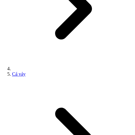
Cá vảy