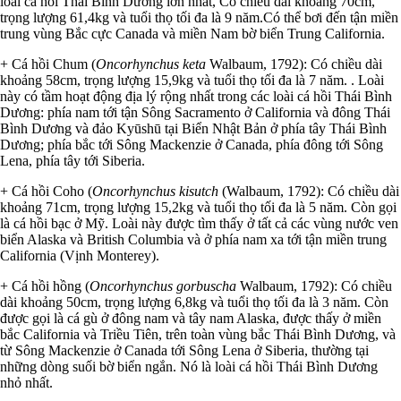
loài cá hồi Thái Bình Dương lớn nhất, Có chiều dài khoảng 70cm,
trọng lượng 61,4kg và tuổi thọ tối đa là 9 năm.Có thể bơi đến tận miền
trung vùng Bắc cực Canada và miền Nam bờ biển Trung California.
+ Cá hồi Chum (
Oncorhynchus keta
Walbaum, 1792): Có chiều dài
khoảng 58cm, trọng lượng 15,9kg và tuổi thọ tối đa là 7 năm. . Loài
này có tầm hoạt động địa lý rộng nhất trong các loài cá hồi Thái Bình
Dương: phía nam tới tận Sông Sacramento ở California và đông Thái
Bình Dương và đảo Kyūshū tại Biển Nhật Bản ở phía tây Thái Bình
Dương; phía bắc tới Sông Mackenzie ở Canada, phía đông tới Sông
Lena, phía tây tới Siberia.
+ Cá hồi Coho (
Oncorhynchus kisutch
(Walbaum, 1792): Có chiều dài
khoảng 71cm, trọng lượng 15,2kg và tuổi thọ tối đa là 5 năm. Còn gọi
là cá hồi bạc ở Mỹ. Loài này được tìm thấy ở tất cả các vùng nước ven
biển Alaska và British Columbia và ở phía nam xa tới tận miền trung
California (Vịnh Monterey).
+ Cá hồi hồng (
Oncorhynchus gorbuscha
Walbaum, 1792): Có chiều
dài khoảng 50cm, trọng lượng 6,8kg và tuổi thọ tối đa là 3 năm. Còn
được gọi là cá gù ở đông nam và tây nam Alaska, được thấy ở miền
bắc California và Triều Tiên, trên toàn vùng bắc Thái Bình Dương, và
từ Sông Mackenzie ở Canada tới Sông Lena ở Siberia, thường tại
những dòng suối bờ biển ngắn. Nó là loài cá hồi Thái Bình Dương
nhỏ nhất.