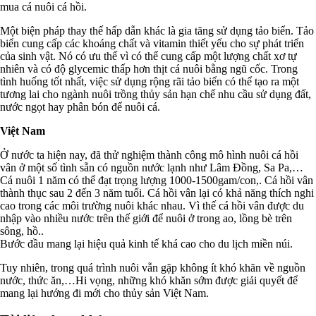
mua cá nuôi cá hồi.
Một biện pháp thay thế hấp dẫn khác là gia tăng sử dụng tảo biển. Tảo
biển cung cấp các khoáng chất và vitamin thiết yếu cho sự phát triển
của sinh vật. Nó có ưu thế vì có thể cung cấp một lượng chất xơ tự
nhiên và có độ glycemic thấp hơn thịt cá nuôi bằng ngũ cốc. Trong
tình huống tốt nhất, việc sử dụng rộng rãi tảo biển có thể tạo ra một
tương lai cho ngành nuôi trồng thủy sản hạn chế nhu cầu sử dụng đất,
nước ngọt hay phân bón để nuôi cá.
Việt Nam
Ở nước ta hiện nay, đã thử nghiệm thành công mô hình nuôi cá hồi
vân ở một số tình sẵn có nguồn nước lạnh như Lâm Đồng, Sa Pa,…
Cá nuôi 1 năm có thể đạt trọng lượng 1000-1500gam/con,. Cá hồi vân
thành thục sau 2 đến 3 năm tuổi. Cá hồi vân lại có khả năng thích nghi
cao trong các môi trường nuôi khác nhau. Vì thế cá hồi vân được du
nhập vào nhiều nước trên thế giới để nuôi ở trong ao, lồng bè trên
sông, hồ..
Bước đầu mang lại hiệu quả kinh tế khá cao cho du lịch miền núi.
Tuy nhiên, trong quá trình nuôi vẫn gặp không ít khó khăn về nguồn
nước, thức ăn,…Hi vọng, những khó khăn sớm được giải quyết để
mang lại hướng đi mới cho thủy sản Việt Nam.