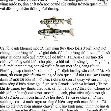
vùng nước lợ, tính chất hóa học cơ thể của chúng trở nên quen thuộc
với điều kiện thẩm thấu tại đại dương.
Cá hồi dành khoảng một tới năm năm (tùy theo loài) ở biển khơi nơi
chúng dần trưởng thành về giới tính. Cá hồi trưởng thành sau đó đa số
quay lại dòng suối quê hương để đẻ trứng. Tại Alaska, sự trao đổi
chéo với dòng suối khác cho phép cá hồi tới sinh sống tại những dòng
suối mới, như những con cá xuất hiện khi một sông băng rút lui.
Phương pháp chính xác cá hồi dùng để định hướng vẫn chưa được xác
định, dù khứu giác tốt của chúng có liên quan. Cá hồi Đại Tây Dương
dành từ một tới bốn năm ở biển. (Khi một con cá quay về sau chỉ một
năm sống ở biển được gọi là grilse ở Canada, Anh và Ireland.) Trước
khi đẻ trứng, tùy thuộc theo loài, cá hồi trải qua sự thay đổi. Chúng có
thể phát triển một cái bướu, mọc răng nanh, phát triển một bướu gù
(một sự uốn cong của hàm ở cá hồi đực). Tất cả sẽ chuyển từ màu
xanh bạc của cá nước ngọt ra sống ở biển sang một màu tối hơn. Cá
hồi có thể thực hiện những chuyến đi đáng kinh ngạc, thỉnh thoảng di
chuyển hàng trăm dặm ngược dòng nước chảy nhanh và mạnh để đẻ