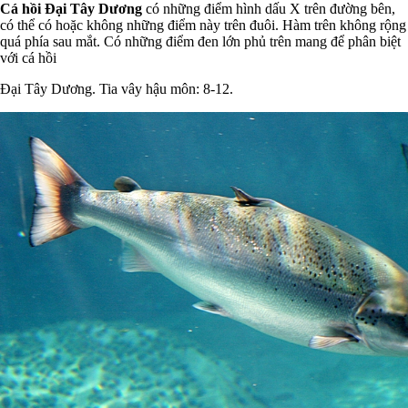
Cá hồi Đại Tây Dương
có những điểm hình dấu X trên đường bên,
có thể có hoặc không những điểm này trên đuôi. Hàm trên không rộng
quá phía sau mắt. Có những điểm đen lớn phủ trên mang để phân biệt
với cá hồi
Đại Tây Dương. Tia vây hậu môn: 8-12.