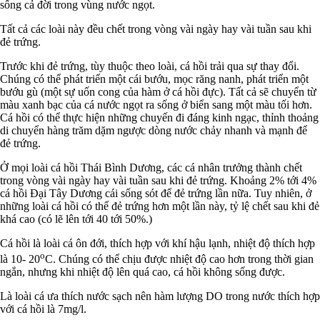
sống cả đời trong vùng nước ngọt.
Tất cả các loài này đều chết trong vòng vài ngày hay vài tuần sau khi
đẻ trứng.
Trước khi đẻ trứng, tùy thuộc theo loài, cá hồi trải qua sự thay đổi.
Chúng có thể phát triển một cái bướu, mọc răng nanh, phát triển một
bướu gù (một sự uốn cong của hàm ở cá hồi đực). Tất cả sẽ chuyển từ
màu xanh bạc của cá nước ngọt ra sống ở biển sang một màu tối hơn.
Cá hồi có thể thực hiện những chuyến đi đáng kinh ngạc, thỉnh thoảng
di chuyển hàng trăm dặm ngược dòng nước chảy nhanh và mạnh để
đẻ trứng.
Ở mọi loài cá hồi Thái Bình Dương, các cá nhân trưởng thành chết
trong vòng vài ngày hay vài tuần sau khi đẻ trứng. Khoảng 2% tới 4%
cá hồi Đại Tây Dương cái sống sót để đẻ trứng lần nữa. Tuy nhiên, ở
những loài cá hồi có thể đẻ trứng hơn một lần này, tỷ lệ chết sau khi đẻ
khá cao (có lẽ lên tới 40 tới 50%.)
Cá hồi là loài cá ôn đới, thích hợp với khí hậu lạnh, nhiệt độ thích hợp
o
là 10- 20
C. Chúng có thể chịu được nhiệt độ cao hơn trong thời gian
ngắn, nhưng khi nhiệt độ lên quá cao, cá hồi không sống được.
Là loài cá ưa thích nước sạch nên hàm lượng DO trong nước thích hợp
với cá hồi là 7mg/l.