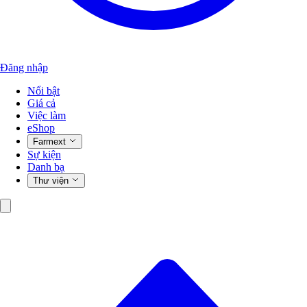
Đăng nhập
Nổi bật
Giá cả
Việc làm
eShop
Farmext
Sự kiện
Danh bạ
Thư viện