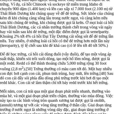
trứng. Ví dụ, cá hồi Chinook và sockeye từ miền trung Idaho di
chuyển 900 dặm (1.400 km) và lên cao xấp xỉ 7.000 foot (2.100 m) từ
Thái Bình Dương khi chúng quay về để đẻ trứng. Sức khỏe của chúng
kém đi khi chúng càng sống lâu trong nước ngọt, và càng kém nữa
saiu khi chúng đẻ trứng, khi chúng được gọi là kelts. Ở mọi loài cá hồi
Thái Bình Dương, các cá nhân trưởng thành chết trong vòng vài ngày
hay vài tuần sau khi đẻ trứng, một đặc điểm được gọi là semelparity.
Khoảng 2% tới 4% cá hồi Đại Tây Dương cái sống sót để đẻ trứng lần
nữa. Tuy nhiên, ở những loài cá hồi có thể đẻ trứng hơn một lần này
(iteroparity), tỷ lệ chết sau khi đẻ khá cao (có lẽ lên tới 40 tới 50%.)
Để đẻ bọc trứng, cá hồi cái dùng đuôi (vây đuôi), để tạo một vùng áp
suất thấp, khiến sỏi trôi xuôi dòng, tạo một hố lõm nông, được gọi là
một redd. Redd có thể thỉnh thoảng chứa 5,000 trứng rộng 30 foot
2
vuông (2,8 m
).[50] Trứng thường có màu cam tới đỏ. Một hay nhiều
con đực bơi cạnh con cái, phun tinh trùng, hay milt, lên trứng.[48] Sau
đó con cái đẩy sỏi phía đầu dòng phủ trứng trước khi bơi đi tạo một
redd khác. Con cái sẽ làm thậm chí tới bảy redd trước khi hết trứng.
Mỗi năm, con cá trải qua một giai đoạn phát triển nhanh, thường vào
mùa hè, và một giai đoạn phát triển chậm, thường vào mùa đông. Việc
này tạo ra các hình vòng tròn quanh xương tai được gọi là otolith,
(annuli) tương tự với các vòng tăng trưởng ở thân cây. Giai đoạn tăng
trưởng ở nước ngọt là những vòng dày đặc, giai đoạn tăng trưởng ở