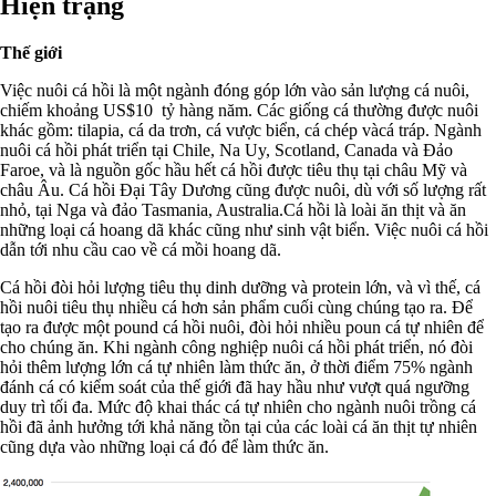
Hiện trạng
Thế giới
Việc nuôi cá hồi là một ngành đóng góp lớn vào sản lượng cá nuôi,
chiếm khoảng US$10 tỷ hàng năm. Các giống cá thường được nuôi
khác gồm: tilapia, cá da trơn, cá vược biển, cá chép vàcá tráp. Ngành
nuôi cá hồi phát triển tại Chile, Na Uy, Scotland, Canada và Đảo
Faroe, và là nguồn gốc hầu hết cá hồi được tiêu thụ tại châu Mỹ và
châu Âu. Cá hồi Đại Tây Dương cũng được nuôi, dù với số lượng rất
nhỏ, tại Nga và đảo Tasmania, Australia.
Cá hồi là loài ăn thịt và ăn
những loại cá hoang dã khác cũng như sinh vật biển. Việc nuôi cá hồi
dẫn tới nhu cầu cao về cá mồi hoang dã.
Cá hồi đòi hỏi lượng tiêu thụ dinh dưỡng và protein lớn, và vì thế, cá
hồi nuôi tiêu thụ nhiều cá hơn sản phẩm cuối cùng chúng tạo ra. Để
tạo ra được một pound cá hồi nuôi, đòi hỏi nhiều poun cá tự nhiên để
cho chúng ăn. Khi ngành công nghiệp nuôi cá hồi phát triển, nó đòi
hỏi thêm lượng lớn cá tự nhiên làm thức ăn, ở thời điểm 75% ngành
đánh cá có kiểm soát của thế giới đã hay hầu như vượt quá ngưỡng
duy trì tối đa. Mức độ khai thác cá tự nhiên cho ngành nuôi trồng cá
hồi đã ảnh hưởng tới khả năng tồn tại của các loài cá ăn thịt tự nhiên
cũng dựa vào những loại cá đó để làm thức ăn.