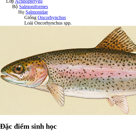
Lớp
Actinopterygii
Bộ
Salmoniformes
Họ
Salmonidae
Giống
Oncorhynchus
Loài
Oncorhynchus spp.
Đặc điểm sinh học