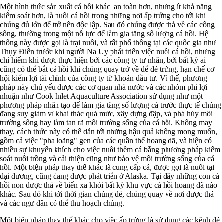
Một hình thức sản xuất cá hồi khác, an toàn hơn, nhưng ít khả năng
kiểm soát hơn, là nuôi cá hồi trong những nơi ấp trứng cho tới khi
chúng đủ lớn để trở nên độc lập. Sau đó chúng được thả về các công
sông, thường trong một nỗ lực để làm gia tăng số lượng cá hồi. Hệ
thống này được gọi là trại nuôi, và rất phổ thông tại các quốc gia như
Thụy Điển trước khi người Na Uy phát triển việc nuôi cá hồi, nhưng
chỉ hiếm khi được thực hiện bởi các công ty tư nhân, bởi bất kỳ ai
cũng có thể bắt cá hồi khi chúng quay trở về để đẻ trứng, hạn chế cơ
hội kiếm lợi tài chính của công ty từ khoản đầu tư. Vì thế, phương
pháp này chủ yếu được các cơ quan nhà nước và các nhóm phi lợi
nhuận như Cook Inlet Aquaculture Association sử dụng như một
phương pháp nhân tạo để làm gia tăng số lượng cá trước thực tế chúng
đang suy giảm vì khai thác quá mức, xây dựng đập, và phá hủy môi
trường sống hay làm tan rã môi trường sống của cá hồi. Không may
thay, cách thức này có thể dẫn tới những hậu quả không mong muốn,
gồm cả việc "pha loãng" gen của các quần thể hoang dã, và hiện có
nhiều sự khuyến khích cho việc nuôi thêm cá bằng phương pháp kiểm
soát nuôi trồng và cải thiện cũng như bảo vệ môi trường sống của cá
hồi. Một biện pháp thay thế khác là cung cấp cá, được gọi là nuôi tại
đại dương, cũng đang được phát triển ở Alaska. Tại đây những con cá
hồi non được thả về biển xa khỏi bất kỳ khu vực cá hồi hoang dã nào
khác. Sau đó khi tới thời gian chúng đẻ, chúng quay về nơi được thả
và các ngư dân có thể thu hoạch chúng.
Một biện pháp thay thế khác cho việc ấp trứng là sử dụng các kênh đẻ