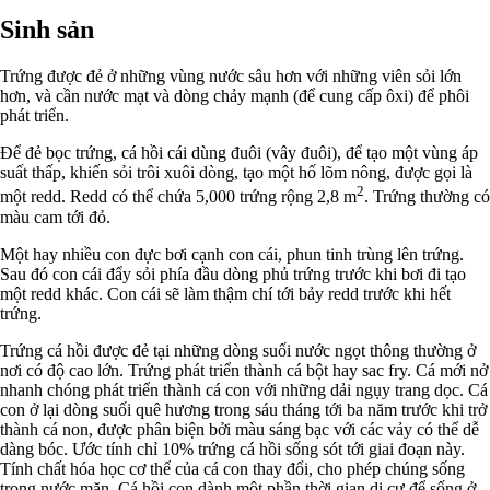
Sinh sản
Trứng được đẻ ở những vùng nước sâu hơn với những viên sỏi lớn
hơn, và cần nước mạt và dòng chảy mạnh (để cung cấp ôxi) để phôi
phát triển.
Để đẻ bọc trứng, cá hồi cái dùng đuôi (vây đuôi), để tạo một vùng áp
suất thấp, khiến sỏi trôi xuôi dòng, tạo một hố lõm nông, được gọi là
2
một redd. Redd có thể chứa 5,000 trứng rộng 2,8 m
. Trứng thường có
màu cam tới đỏ.
Một hay nhiều con đực bơi cạnh con cái, phun tinh trùng lên trứng.
Sau đó con cái đẩy sỏi phía đầu dòng phủ trứng trước khi bơi đi tạo
một redd khác. Con cái sẽ làm thậm chí tới bảy redd trước khi hết
trứng.
Trứng cá hồi được đẻ tại những dòng suối nước ngọt thông thường ở
nơi có độ cao lớn. Trứng phát triển thành cá bột hay sac fry. Cá mới nở
nhanh chóng phát triển thành cá con với những dải ngụy trang dọc. Cá
con ở lại dòng suối quê hương trong sáu tháng tới ba năm trước khi trở
thành cá non, được phân biện bởi màu sáng bạc với các vảy có thể dễ
dàng bóc. Ước tính chỉ 10% trứng cá hồi sống sót tới giai đoạn này.
Tính chất hóa học cơ thể của cá con thay đổi, cho phép chúng sống
trong nước mặn. Cá hồi con dành một phần thời gian di cư để sống ở