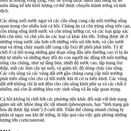
biển là những vòng rộng; việc đẻ trứng được đánh dấu bằng sự ăn
mòn đáng kể khi khối lượng cơ thể được chuyển thành trứng và tinh
dịch.
Các dòng suối nước ngọt và các cửa sông cung cấp môi trường sống
quan trọng cho nhiều loài cá hồi. Chúng ăn cả côn trùng sống trên cạn,
côn trùng sống dưới nước và côn trùng lưỡng cư, và các loại giáp xác
khi còn nhỏ, và chủ yếu ăn các loại cá khác khi lớn. Trứng được đẻ ở
những vùng nước sâu hơn với những viên sỏi lớn hơn, và cần nước
mạt và dòng chảy mạnh (để cung cấp ôxi) để phôi phát triển. Tỷ lệ
chết ở cá hồi trong những giai đoạn sống đầu tiên thường cao vì bị ăn
thịt tự nhiên và những thay đổi do con người tác động tới môi trường
sống của chúng, như sự lắng bùn, nhiệt độ nước cao, tập trung ôxi
thấp, mất các lùm cây tại suối, và giảm tốc độ dòng chảy của sông.
Các cửa sông và các vùng đất ướt gần chúng cung cấp môi trường
phát triển sống còn cho cá hồi trước khi di cư ra biển khơi. Các vùng
đất ướt không chỉ là nơi đệm cho cửa sông khỏi phù sa và các chất ô
nhiễm, mà còn là những khu vực sinh sống và ẩn nấp quan trọng.
Cá hồi không bị chết bởi các phương tiện khác đối mặt với tình trạng
giảm sút sức khỏe tăng tốc rất nhanh (phenoptosis, hay "tình trạng già
hóa đã được lập trình") ở cuối đời. Thân thể chúng nhanh chóng bị
phân rã ngay sau khi đẻ trứng, là hậu quả của việc giải phóng những
lượng lớn corticosteroid.