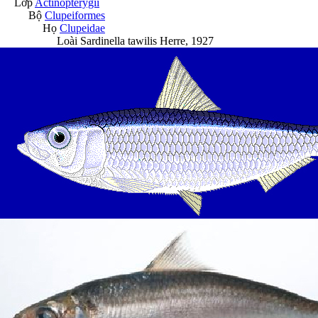
Lớp
Actinopterygii
Bộ
Clupeiformes
Họ
Clupeidae
Loài
Sardinella tawilis
Herre, 1927