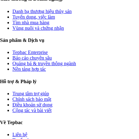
Danh bạ thương hiệu thủy sản
Tuyển dụng, việc làm
Tìm nhà mua hàng
Vùng nuôi và chứng nhận
Sản phẩm & Dịch vụ
Tepbac Enterprise
Báo cáo chuyên sâu
Quảng bá & truyền thông ngành
Nền tảng hợp tác
Hỗ trợ & Pháp lý
Trung tâm trợ giúp
Chính sách bảo mật
Điều khoản sử dụng
Cộng tác và bài viết
Về Tepbac
Liên hệ