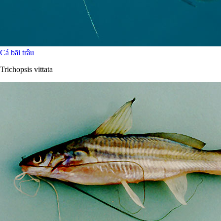
Cá bãi trầu
Trichopsis vittata