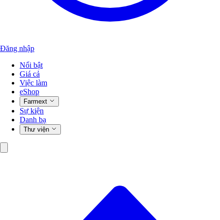
Đăng nhập
Nổi bật
Giá cả
Việc làm
eShop
Farmext
Sự kiện
Danh bạ
Thư viện