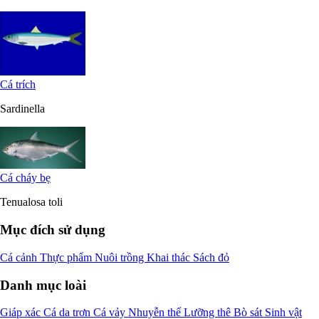
Cá trích
Sardinella
Cá cháy bẹ
Tenualosa toli
Mục đích sử dụng
Cá cảnh
Thực phẩm
Nuôi trồng
Khai thác
Sách đỏ
Danh mục loài
Giáp xác
Cá da trơn
Cá vảy
Nhuyễn thể
Lưỡng thê
Bò sát
Sinh vật