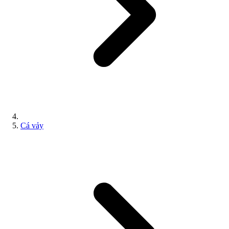
Cá vảy