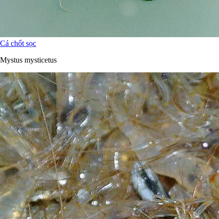
Cá chốt sọc
Mystus mysticetus