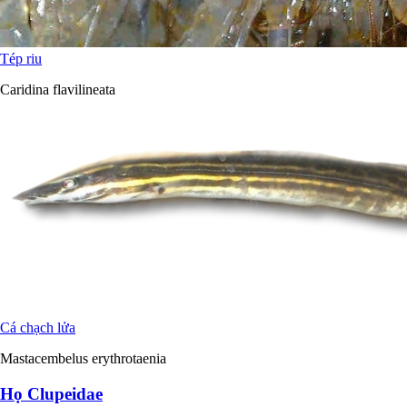
Tép riu
Caridina flavilineata
Cá chạch lửa
Mastacembelus erythrotaenia
Họ Clupeidae