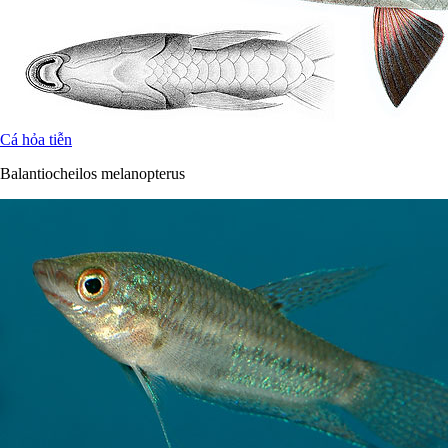
Cá hỏa tiễn
Balantiocheilos melanopterus