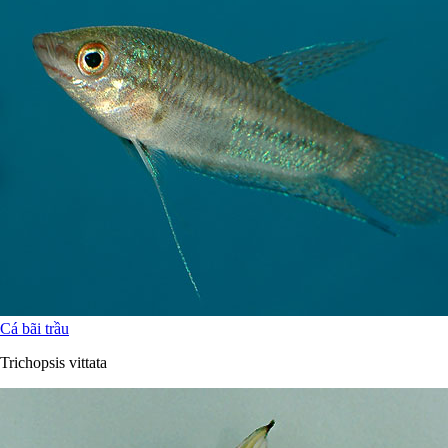
Cá bãi trầu
Trichopsis vittata