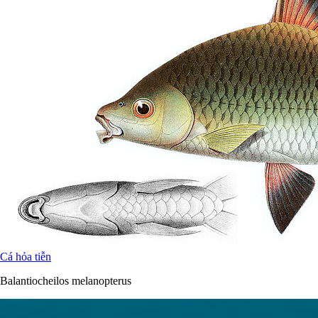
Cá hỏa tiễn
Balantiocheilos melanopterus