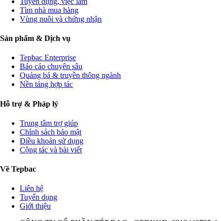
Tuyển dụng, việc làm
Tìm nhà mua hàng
Vùng nuôi và chứng nhận
Sản phẩm & Dịch vụ
Tepbac Enterprise
Báo cáo chuyên sâu
Quảng bá & truyền thông ngành
Nền tảng hợp tác
Hỗ trợ & Pháp lý
Trung tâm trợ giúp
Chính sách bảo mật
Điều khoản sử dụng
Cộng tác và bài viết
Về Tepbac
Liên hệ
Tuyển dụng
Giới thiệu