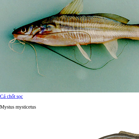
Cá chốt sọc
Mystus mysticetus