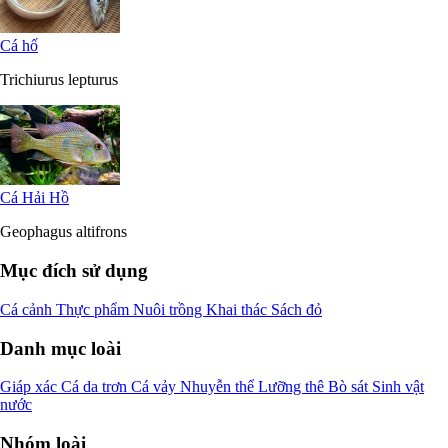
Cá hố
Trichiurus lepturus
Cá Hải Hồ
Geophagus altifrons
Mục đích sử dụng
Cá cảnh
Thực phẩm
Nuôi trồng
Khai thác
Sách đỏ
Danh mục loài
Giáp xác
Cá da trơn
Cá vảy
Nhuyễn thể
Lưỡng thê
Bò sát
Sinh vật
nước
Nhóm loài