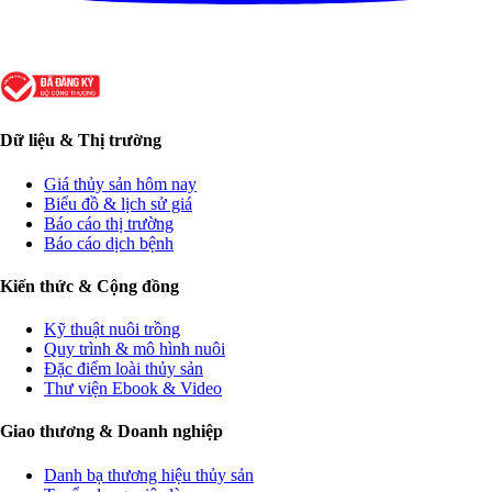
Dữ liệu & Thị trường
Giá thủy sản hôm nay
Biểu đồ & lịch sử giá
Báo cáo thị trường
Báo cáo dịch bệnh
Kiến thức & Cộng đồng
Kỹ thuật nuôi trồng
Quy trình & mô hình nuôi
Đặc điểm loài thủy sản
Thư viện Ebook & Video
Giao thương & Doanh nghiệp
Danh bạ thương hiệu thủy sản