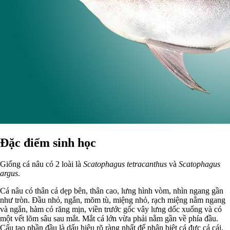
Đặc điểm sinh học
Giống cá nâu có 2 loài là
Scatophagus tetracanthus
và
Scatophagus
argus
.
Cá nâu có thân cá dẹp bên, thân cao, lưng hình vòm, nhìn ngang gần
như tròn. Đầu nhỏ, ngắn, mõm tù, miệng nhỏ, rạch miệng nằm ngang
và ngắn, hàm có răng mịn, viền trước gốc vây lưng dốc xuống và có
một vết lõm sâu sau mắt. Mắt cá lớn vừa phải nằm gần về phía đầu.
Cấu tạo phần đầu là dấu hiệu rõ ràng nhất để phân biệt cá đực cá cái.