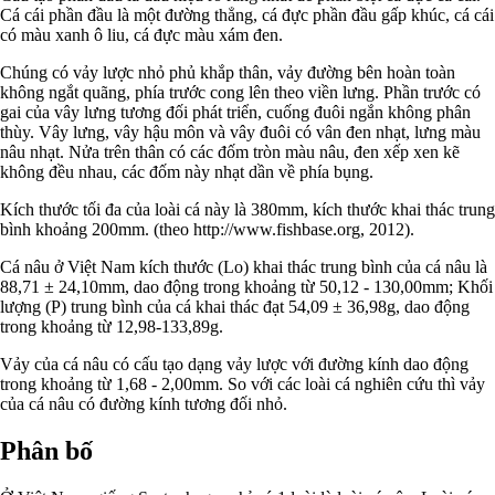
Cá cái phần đầu là một đường thẳng, cá đực phần đầu gấp khúc, cá cái
có màu xanh ô liu, cá đực màu xám đen.
Chúng có vảy lược nhỏ phủ khắp thân, vảy đường bên hoàn toàn
không ngắt quãng, phía trước cong lên theo viền lưng. Phần trước có
gai của vây lưng tương đối phát triển, cuống đuôi ngắn không phân
thùy. Vây lưng, vây hậu môn và vây đuôi có vân đen nhạt, lưng màu
nâu nhạt. Nửa trên thân có các đốm tròn màu nâu, đen xếp xen kẽ
không đều nhau, các đốm này nhạt dần về phía bụng.
Kích thước tối đa của loài cá này là 380mm, kích thước khai thác trung
bình khoảng 200mm. (theo http://www.fishbase.org, 2012).
Cá nâu ở Việt Nam kích thước (Lo) khai thác trung bình của cá nâu là
88,71 ± 24,10mm, dao động trong khoảng từ 50,12 - 130,00mm; Khối
lượng (P) trung bình của cá khai thác đạt 54,09 ± 36,98g, dao động
trong khoảng từ 12,98-133,89g.
Vảy của cá nâu có cấu tạo dạng vảy lược với đường kính dao động
trong khoảng từ 1,68 - 2,00mm. So với các loài cá nghiên cứu thì vảy
của cá nâu có đường kính tương đối nhỏ.
Phân bố