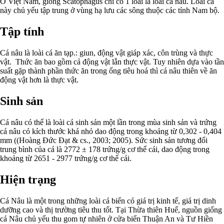
Ở Việt Nam, giống Scatophagus chỉ có 1 loài là loài cá nâu. Loài cá
này chủ yếu tập trung ở vùng hạ lưu các sông thuộc các tỉnh Nam bộ.
Tập tính
Cá nâu là loài cá ăn tạp.: giun, động vật giáp xác, côn trùng và thực
vật. Thức ăn bao gồm cả động vật lẫn thực vật. Tuy nhiên dựa vào tần
suất gặp thành phần thức ăn trong ống tiêu hoá thì cá nâu thiên về ăn
động vật hơn là thực vật.
Sinh sản
Cá nâu có thể là loài cá sinh sản một lần trong mùa sinh sản và trứng
cá nâu có kích thước khá nhỏ dao động trong khoảng từ 0,302 - 0,404
mm ((Hoàng Đức Đạt & cs., 2003; 2005). Sức sinh sản tương đối
trung bình của cá là 2772 ± 178 trứng/g cơ thể cái, dao động trong
khoảng từ 2651 - 2977 trứng/g cơ thể cái.
Hiện trạng
Cá Nâu là một trong những loài cá biển có giá trị kinh tế, giá trị dinh
dưỡng cao và thị trường tiêu thu tốt. Tại Thừa thiên Huế, nguồn giống
cá Nâu chủ yếu thu gom tự nhiên ở cửa biển Thuận An và Tư Hiền