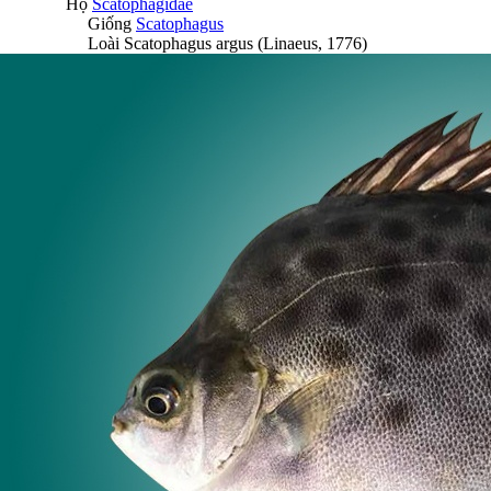
Họ
Scatophagidae
Giống
Scatophagus
Loài
Scatophagus argus
(Linaeus, 1776)