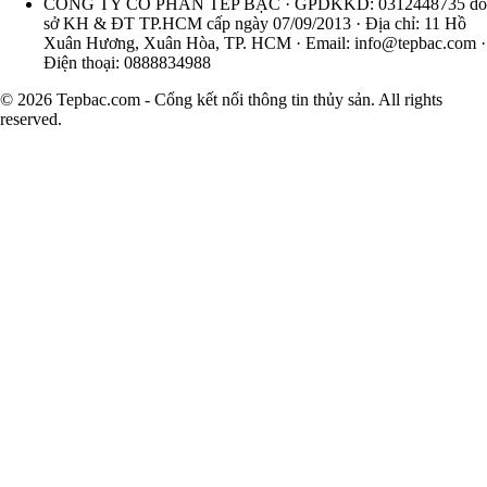
CÔNG TY CỔ PHẦN TÉP BẠC · GPDKKD: 0312448735 do
sở KH & ĐT TP.HCM cấp ngày 07/09/2013 · Địa chỉ: 11 Hồ
Xuân Hương, Xuân Hòa, TP. HCM · Email:
info@tepbac.com
·
Điện thoại: 0888834988
© 2026 Tepbac.com - Cổng kết nối thông tin thủy sản. All rights
reserved.