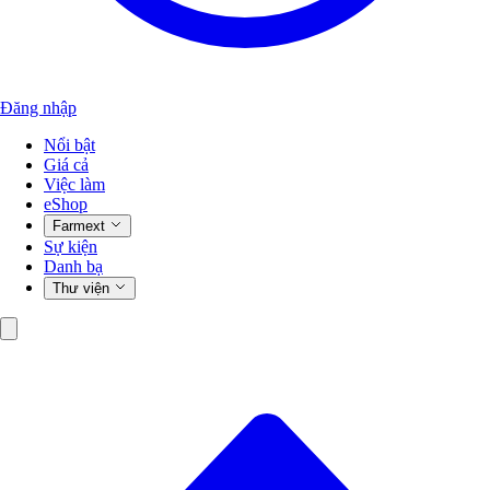
Đăng nhập
Nổi bật
Giá cả
Việc làm
eShop
Farmext
Sự kiện
Danh bạ
Thư viện