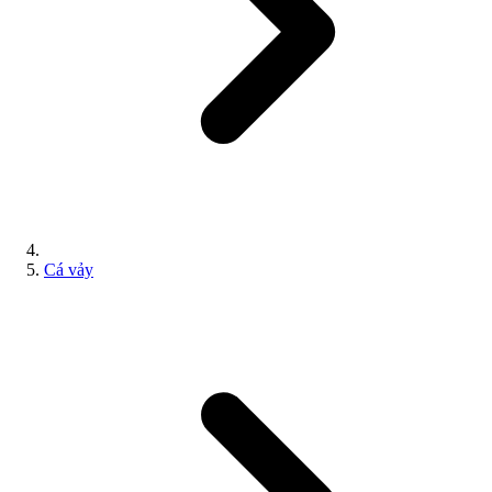
Cá vảy