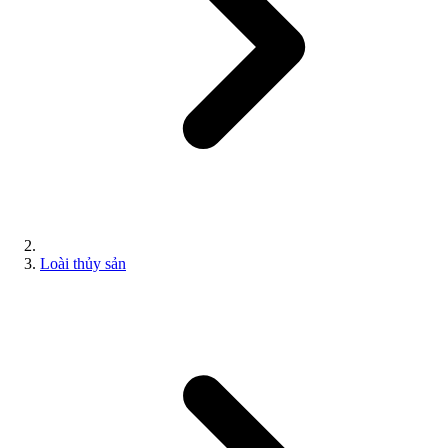
Loài thủy sản