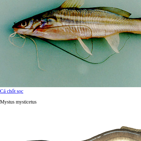
Cá chốt sọc
Mystus mysticetus