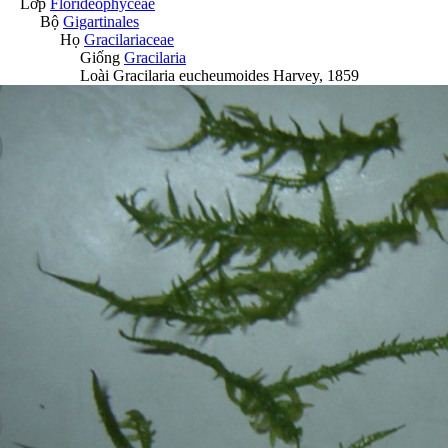
Lớp
Florideophyceae
Bộ
Gigartinales
Họ
Gracilariaceae
Giống
Gracilaria
Loài
Gracilaria eucheumoides
Harvey, 1859