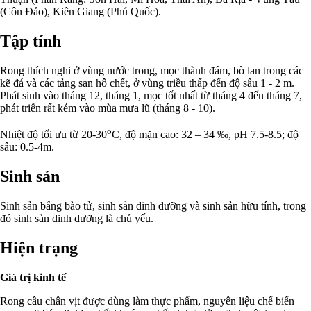
(Côn Đảo), Kiên Giang (Phú Quốc).
Tập tính
Rong thích nghi ở vùng nước trong, mọc thành đám, bò lan trong các
kẽ đá và các tảng san hô chết, ở vùng triều thấp đến độ sâu 1 - 2 m.
Phát sinh vào tháng 12, tháng 1, mọc tốt nhất từ tháng 4 đến tháng 7,
phát triển rất kém vào mùa mưa lũ (tháng 8 - 10).
o
Nhiệt độ tối ưu từ 20-30
C, độ mặn cao: 32 – 34 ‰, pH 7.5-8.5; độ
sâu: 0.5-4m.
Sinh sản
Sinh sản bằng bào tử, sinh sản dinh dưỡng và sinh sản hữu tính, trong
đó sinh sản dinh dưỡng là chủ yếu.
Hiện trạng
Giá trị kinh tế
Rong câu chân vịt được dùng làm thực phẩm, nguyên liệu chế biến