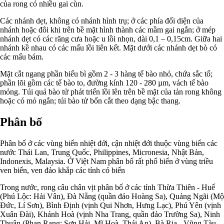
của rong có nhiều gai cùn.
Các nhánh dẹt, không có nhánh hình trụ; ở các phía đối diện của
nhánh hoặc đôi khi trên bề mặt hình thành các mầm gai ngắn; ở mép
nhánh dẹt có các răng cưa hoặc u lồi nhọn, dài 0,1 – 0,15cm. Giữa hai
nhánh kề nhau có các mấu lồi liên kết. Mặt dưới các nhánh dẹt bò có
các mấu bám.
Mặt cắt ngang phần biểu bì gồm 2 - 3 hàng tế bào nhỏ, chứa sắc tố;
phần lõi gồm các tế bào to, đường kính 120 - 280 µm, vách tế bào
mỏng. Túi quả bào tử phát triển lồi lên trên bề mặt của tản rong không
hoặc có mỏ ngắn; túi bào tử bốn cắt theo dạng bậc thang.
Phân bố
Phân bố ở các vùng biển nhiệt đới, cận nhiệt đới thuộc vùng biển các
nước Thái Lan, Trung Quốc, Philippines, Micronesia, Nhật Bản,
Indonexis, Malaysia. Ở Việt Nam phân bố rất phổ biến ở vùng triều
ven biển, ven đảo khắp các tỉnh có biển
Trong nước, rong câu chân vịt phân bố ở các tỉnh Thừa Thiên - Huế
(Phú Lộc: Hải Vân), Đà Nẵng (quần đảo Hoàng Sa), Quảng Ngãi (Mộ
Đức, Lí Sơn), Bình Định (vịnh Qui Nhơn, Hưng Lạc), Phú Yên (vịnh
Xuân Đài), Khánh Hoà (vịnh Nha Trang, quần đảo Trường Sa), Ninh
Thuận (Phan Rang: Sơn Hải, Mĩ Hoà, Thái An), Bà Rịa - Vũng Tàu