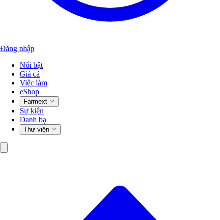
Đăng nhập
Nổi bật
Giá cả
Việc làm
eShop
Farmext
Sự kiện
Danh bạ
Thư viện