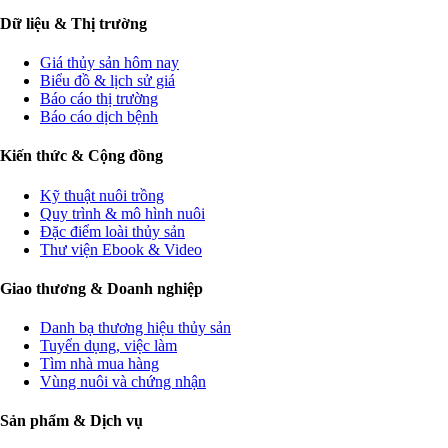
Dữ liệu & Thị trường
Giá thủy sản hôm nay
Biểu đồ & lịch sử giá
Báo cáo thị trường
Báo cáo dịch bệnh
Kiến thức & Cộng đồng
Kỹ thuật nuôi trồng
Quy trình & mô hình nuôi
Đặc điểm loài thủy sản
Thư viện Ebook & Video
Giao thương & Doanh nghiệp
Danh bạ thương hiệu thủy sản
Tuyển dụng, việc làm
Tìm nhà mua hàng
Vùng nuôi và chứng nhận
Sản phẩm & Dịch vụ