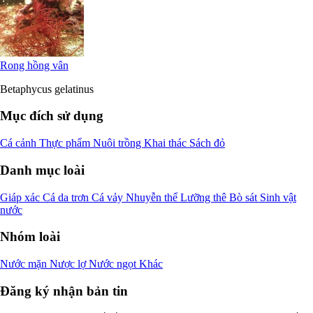
Rong hồng vân
Betaphycus gelatinus
Mục đích sử dụng
Cá cảnh
Thực phẩm
Nuôi trồng
Khai thác
Sách đỏ
Danh mục loài
Giáp xác
Cá da trơn
Cá vảy
Nhuyễn thể
Lưỡng thê
Bò sát
Sinh vật
nước
Nhóm loài
Nước mặn
Nược lợ
Nước ngọt
Khác
Đăng ký nhận bản tin