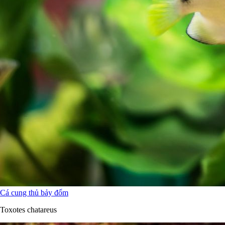
Cá cung thủ bảy đốm
Toxotes chatareus