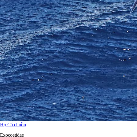
Họ Cá chuồn
Exocoetidae