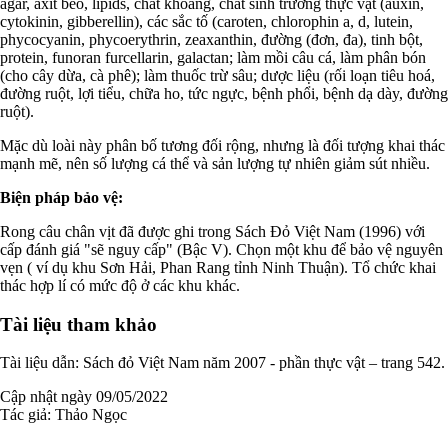
agar, axit béo, lipids, chất khoáng, chất sinh trưởng thực vật (auxin,
cytokinin, gibberellin), các sắc tố (caroten, chlorophin a, d, lutein,
phycocyanin, phycoerythrin, zeaxanthin, đường (đơn, đa), tinh bột,
protein, funoran furcellarin, galactan; làm mồi câu cá, làm phân bón
(cho cây dừa, cà phê); làm thuốc trừ sâu; dược liệu (rối loạn tiêu hoá,
đường ruột, lợi tiểu, chữa ho, tức ngực, bệnh phổi, bệnh dạ dày, đường
ruột).
Mặc dù loài này phân bố tương đối rộng, nhưng là đối tượng khai thác
mạnh mẽ, nên số lượng cá thể và sản lượng tự nhiên giảm sút nhiều.
Biện pháp bảo vệ:
Rong câu chân vịt đã được ghi trong Sách Đỏ Việt Nam (1996) với
cấp đánh giá "sẽ nguy cấp" (Bậc V). Chọn một khu để bảo vệ nguyên
vẹn ( ví dụ khu Sơn Hải, Phan Rang tỉnh Ninh Thuận). Tổ chức khai
thác hợp lí có mức độ ở các khu khác.
Tài liệu tham khảo
Tài liệu dẫn: Sách đỏ Việt Nam năm 2007 - phần thực vật – trang 542.
Cập nhật ngày 09/05/2022
Tác giả:
Thảo Ngọc