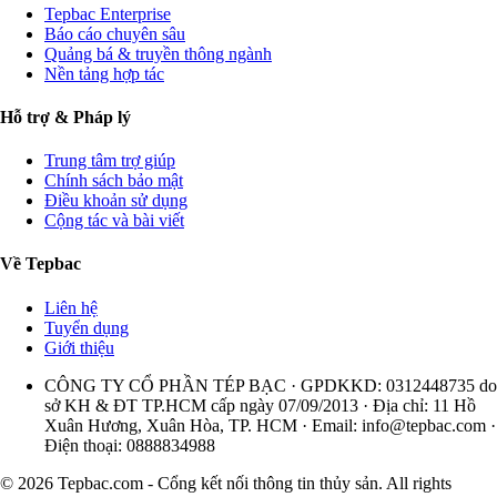
Tepbac Enterprise
Báo cáo chuyên sâu
Quảng bá & truyền thông ngành
Nền tảng hợp tác
Hỗ trợ & Pháp lý
Trung tâm trợ giúp
Chính sách bảo mật
Điều khoản sử dụng
Cộng tác và bài viết
Về Tepbac
Liên hệ
Tuyển dụng
Giới thiệu
CÔNG TY CỔ PHẦN TÉP BẠC · GPDKKD: 0312448735 do
sở KH & ĐT TP.HCM cấp ngày 07/09/2013 · Địa chỉ: 11 Hồ
Xuân Hương, Xuân Hòa, TP. HCM · Email:
info@tepbac.com
·
Điện thoại: 0888834988
© 2026 Tepbac.com - Cổng kết nối thông tin thủy sản. All rights