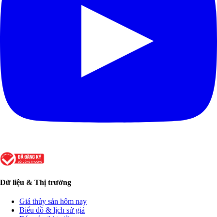
Dữ liệu & Thị trường
Giá thủy sản hôm nay
Biểu đồ & lịch sử giá