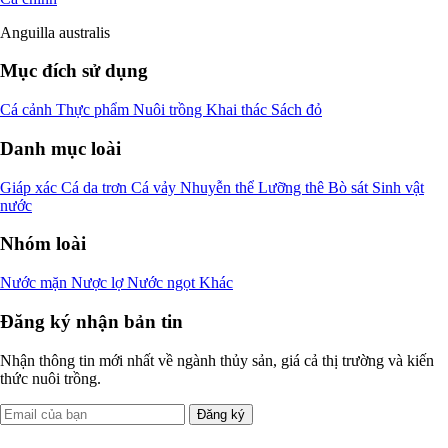
Anguilla australis
Mục đích sử dụng
Cá cảnh
Thực phẩm
Nuôi trồng
Khai thác
Sách đỏ
Danh mục loài
Giáp xác
Cá da trơn
Cá vảy
Nhuyễn thể
Lưỡng thê
Bò sát
Sinh vật
nước
Nhóm loài
Nước mặn
Nược lợ
Nước ngọt
Khác
Đăng ký nhận bản tin
Nhận thông tin mới nhất về ngành thủy sản, giá cả thị trường và kiến
thức nuôi trồng.
Đăng ký