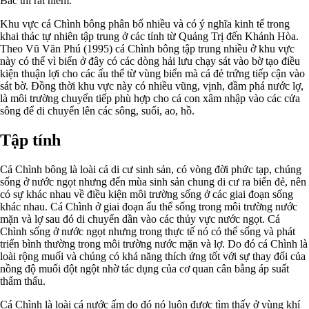
Bắc thì rất hiếm.
Khu vực cá Chình bông phân bố nhiều và có ý nghĩa kinh tế trong
khai thác tự nhiên tập trung ở các tỉnh từ Quảng Trị đến Khánh Hòa.
Theo Vũ Văn Phú (1995) cá Chình bông tập trung nhiều ở khu vực
này có thể vì biển ở đây có các dòng hải lưu chạy sát vào bờ tạo điều
kiện thuận lợi cho các ấu thể từ vùng biển mà cá đẻ trứng tiếp cận vào
sát bờ. Đồng thời khu vực này có nhiều vũng, vịnh, đầm phá nước lợ,
là môi trường chuyển tiếp phù hợp cho cá con xâm nhập vào các cửa
sông để di chuyển lên các sông, suối, ao, hồ.
Tập tính
Cá Chình bông là loài cá di cư sinh sản, có vòng đời phức tạp, chúng
sống ở nước ngọt nhưng đến mùa sinh sản chung di cư ra biển đẻ, nên
có sự khác nhau về điều kiện môi trường sống ở các giai đoạn sống
khác nhau. Cá Chình ở giai đoạn ấu thể sống trong môi trường nước
mặn và lợ sau đó di chuyển dần vào các thủy vực nước ngọt. Cá
Chình sống ở nước ngọt nhưng trong thực tế nó có thể sống và phát
triển bình thường trong môi trường nước mặn và lợ. Do đó cá Chình là
loài rộng muối và chúng có khả năng thích ứng tốt với sự thay đổi của
nồng độ muối đột ngột nhờ tác dụng của cơ quan cân bằng áp suất
thẩm thấu.
Cá Chình là loài cá nước ấm do đó nó luôn được tìm thấy ở vùng khí