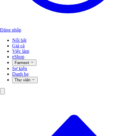
Đăng nhập
Nổi bật
Giá cả
Việc làm
eShop
Farmext
Sự kiện
Danh bạ
Thư viện