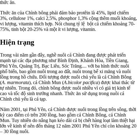
thức ăn.
Thức ăn của Chình bông phải đảm bảo protêin là 45%, lipid chiếm
3%, cellulose 1%, calci 2,5%, phosphor 1,3% cộng thêm muối khoáng,
vi lượng, vitamin thích hợp. Nói chung tỷ lệ bột cá chiếm khoảng 70-
75%, tinh bột 20-25% và một ít vi lượng, vitamin.
Hiện trạng
Trong vài năm gần đây, nghề nuôi cá Chình đang được phát triển
mạnh tại các địa phương như Bình Định, Khánh Hòa, Tiền Giang,
Phú Yên, Quảng Trị, Bạc Liêu, Sóc Trăng.... với ba hình thức nuôi
phổ biến, bao gồm nuôi trong ao đất, nuôi trong bể xi măng và nuôi
lồng trong hồ chứa. Đối tượng được nuôi chủ yếu là cá Chình Bông
(
A. marmorata
), cá Chình Mun (
A.bicolor pacifica
) được khai thác từ
tự nhiên. Trong đó, chình bông được nuôi nhiều vì có giá trị kinh tế
cao và tốc độ sinh trưởng nhanh. Thức ăn sử dụng trong nuôi cá
Chình chủ yếu là cá tạp.
Năm 2001, tại Phú Yên, cá Chình được nuôi trong lồng trên sông, thời
kỳ cao điểm có trên 200 lồng, bao gồm cá Chình Bông, cá Chình
Mun. Tuy nhiên do nắng hạn kéo dài cá bị chết hàng loạt làm thiệt hại
lớn về kinh tế nên đến tháng 12 năm 2001 Phú Yên chỉ còn khoảng 20
– 30 lồng nuôi.