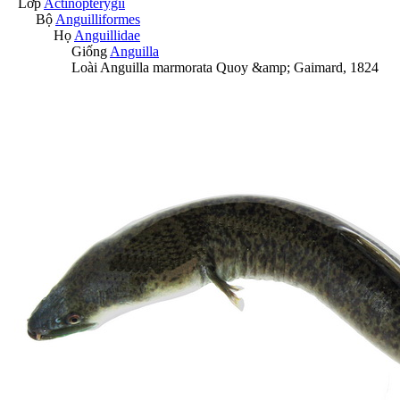
Lớp
Actinopterygii
Bộ
Anguilliformes
Họ
Anguillidae
Giống
Anguilla
Loài
Anguilla marmorata
Quoy &amp; Gaimard, 1824