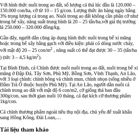
Với hình thức nuôi trong ao đất, số lượng cá thả lúc đầu là 120.000 –
150.000 con/ha, cỡ từ 10 – 15 g/con. Lượng thức ăn hàng ngày bằng
3% trọng lượng cá trong ao. Nuôi trong ao đất không cần phân cỡ như
trong bể xây, năng suất trung bình là 20 – 25 tấn/ha,với giá thị trường
là 250.000 – 320.000 đồng/kg.
Gần đây, người dân cũng áp dụng hình thức nuôi trong bể xi măng
hoặc trong bể xây bằng gạch với điều kiện: phải có dòng nước chảy,
2
với mật độ 20 – 25 con/m
, năng suất có thể đạt được 30 – 35 (tấn/ha
2
) (tức 3 – 4,5 kg/m
).
Tại Bình Ðịnh, cá Chình được nuôi nuôi trong ao đất, nuôi trong bể xi
măng ở Đập Đá, Tây Sơn, Phù Mỹ, Bồng Sơn, Vĩnh Thạnh, An Lão,
với 3 loại chình: chình bông và chình mun, chình nhọn (sống nhiều ở
Đầm Trà Ổ thuộc huyện Phù Mỹ). Tại An Lão, người dân nuôi cá
chình trong ao đất với mật độ 6 con/m2, cỡ giống thả ban đầu
300g/con, sau thời gian nuôi 10 tháng, cá đạt kích cỡ thương phẩm
1kg/con.
Cá chình thương phẩm ngoài tiêu thụ nội địa, chủ yếu để xuất khẩu
sang Hồng Kông, Đài Loan,…
Tài liệu tham khảo