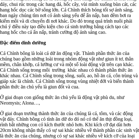
đáy, chui rúc trong các hang đá, hốc cây, vùi mình xuống bùn cát, các
hang hốc dọc các bờ sông lớn. Cá Chình thích bóng tối sợ ánh sáng,
ban ngày chúng tìm nơi có ánh sáng yếu để ẩn nấp, ban đêm bơi ra
kiếm mồi và di chuyển đi nơi khác. Do đó trong quá trình nuôi phải
chú ý điều này tạo điều kiện cho cá sinh trưởng bằng cách tạo các
hang hốc cho cá ẩn nấp, tránh cường độ ánh sáng cao.
Đặc điểm dinh dưỡng
Cá Chình bông là loài cá dữ ăn động vật. Thành phần thức ăn của
chúng bao gồm những loài trong nhóm động vật như giun ít tơ, thân
mềm, chân khớp, cá lưỡng cư và một số loài động vật trên cạn khác.
Cá Chình sống trong môi trường khác nhau có thành phần thức ăn
khác nhau. Cá Chình sống trong sông, suối, ao, hồ ăn cá, côn trùng và
giáp xác là chính. Cá Chình sống trong vùng nhiệt đới và biển thành
phần thức ăn chủ yếu là giun đốt và cua.
Ở giai đoạn con giống thức ăn chủ yếu là động vật phù du, như
Neomysis; Alona…,
Ở giai đoạn trưởng thành thức ăn của chúng là cá, tôm, và các động
vật đáy. Chình bông có tính ăn dữ do đó nó có thể ăn thịt đồng loại,
rình bắt những con có kích thước nhỏ hơn. Khi kích cỡ đạt dài hơn
20cm không nhận thấy có sự sai khác nhiều về thành phần các sinh vật
là thức ăn của chúng, nhưng có sự sai khác nhiều về kích cỡ của loại