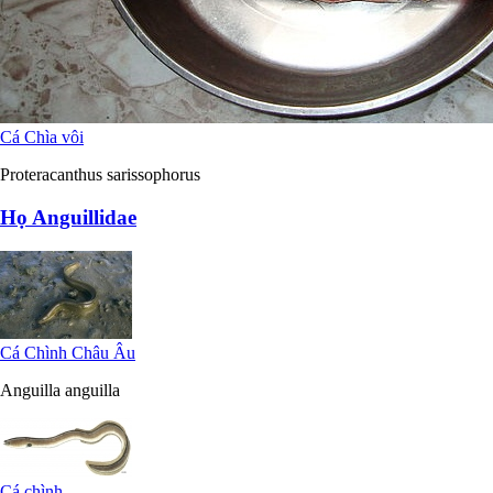
Cá Chìa vôi
Proteracanthus sarissophorus
Họ Anguillidae
Cá Chình Châu Âu
Anguilla anguilla
Cá chình