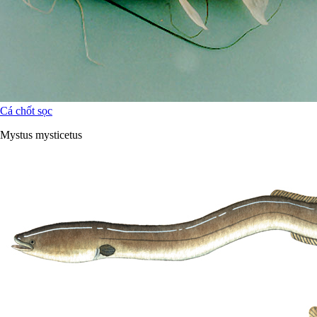
Cá chốt sọc
Mystus mysticetus