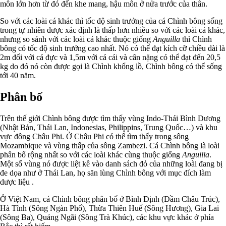
môn lớn hơn từ đó đến khe mang, hậu môn ở nửa trước của thân.
So với các loài cá khác thì tốc độ sinh trưởng của cá Chình bông sống
trong tự nhiên được xác định là thấp hơn nhiều so với các loài cá khác,
nhưng so sánh với các loài cá khác thuộc giống
Anguilla
thì Chình
bông có tốc độ sinh trưởng cao nhất. Nó có thể đạt kích cỡ chiều dài là
2m đối với cá đực và 1,5m với cá cái và cân nặng có thể đạt đến 20,5
kg do đó nó còn được gọi là Chình khổng lồ, Chình bông có thể sống
tới 40 năm.
Phân bố
Trên thế giới Chình bông được tìm thấy vùng Indo-Thái Bình Dương
(Nhật Bản, Thái Lan, Indonesias, Philippins, Trung Quốc…) và khu
vực đông Châu Phi. Ở Châu Phi có thể tìm thấy trong sông
Mozambique và vùng thấp của sông Zambezi. Cá Chình bông là loài
phân bố rộng nhất so với các loài khác cùng thuộc giống
Anguilla
.
Một số vùng nó được liệt kê vào danh sách đỏ của những loài đang bị
đe dọa như ở Thái Lan, họ săn lùng Chình bông với mục đích làm
dược liệu .
Ở Việt Nam, cá Chình bông phân bố ở Bình Định (Đầm Châu Trúc),
Hà Tĩnh (Sông Ngàn Phố), Thừa Thiên Huế (Sông Hương), Gia Lai
(Sông Ba), Quảng Ngãi (Sông Trà Khúc), các khu vực khác ở phía