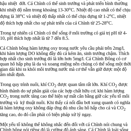
hậu nhiệt đới. Cá Chình có thể sinh trưởng và phát triển bình thường
o
khi nhiệt độ nằm trong khoảng 13-30
C. Nhiệt độ cao nhất có thể chịu
o
o
đựng là 38
C và nhiệt độ thấp nhất có thể chịu đựng từ 1-2
C, nhiệt
o
độ thích hợp nhất cho sự phát triển của cá Chình từ 25-28
C.
Trong tự nhiên cá Chình có thể sống ở môi trường có giá trị pH từ 4-
10, pH thích hợp nhất là từ 7 đến 8.5.
Cá Chình bông hàm lượng oxy trong nước yêu cầu phải trên 2mg/l,
khi hàm lượng DO không đầy đủ cá kém ăn, sinh trưởng chậm. Thích
hợp nhất cho sinh trưởng đó là lớn hơn 5mg/l. Cá Chình Bông có cơ
quan hô hấp phụ là da và xoang miệng nên chúng có thể sống một thời
gian dài khi ra khỏi môi trường nước mà cơ thể vẫn giữ được một độ
ẩm nhất định.
Trong quy trình nuôi, khí CO
được quan tâm rất lớn. Khí CO
được
2
2
hình thành do sự phân giải của các hợp chất hữu cơ, khi hàm lượng
CO
trong nước tăng cao thể hiện sự mất cân bằng giữ các yếu tố môi
2
trường và kỹ thuật nuôi. Khi thấy cá nổi đầu bơi xung quanh có nghĩa
là hàm lượng oxy không đáp ứng đủ nhu cầu hô hấp cho cá và CO
2
tăng cao, do đó cần phải có biện pháp xử lý ngay.
Một yếu tố không thể không nhắc đến đối với cá Chình nói chung và
Chình bông nói riêng đó là cường độ ánh sáng. Cá Chình là loài sống