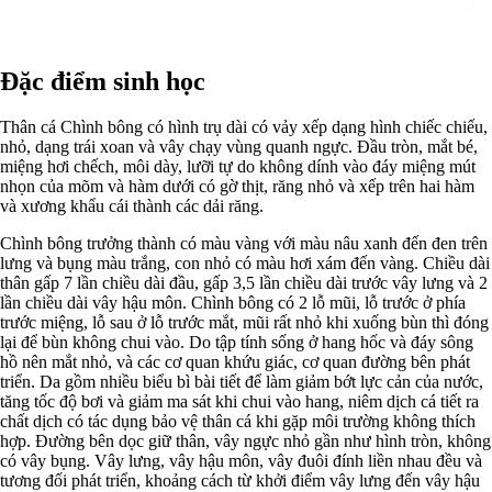
Đặc điểm sinh học
Thân cá Chình bông có hình trụ dài có vảy xếp dạng hình chiếc chiếu,
nhỏ, dạng trái xoan và vây chạy vùng quanh ngực. Đầu tròn, mắt bé,
miệng hơi chếch, môi dày, lưỡi tự do không dính vào đáy miệng mút
nhọn của mõm và hàm dưới có gờ thịt, răng nhỏ và xếp trên hai hàm
và xương khẩu cái thành các dải răng.
Chình bông trưởng thành có màu vàng với màu nâu xanh đến đen trên
lưng và bụng màu trắng, con nhỏ có màu hơi xám đến vàng. Chiều dài
thân gấp 7 lần chiều dài đầu, gấp 3,5 lần chiều dài trước vây lưng và 2
lần chiều dài vây hậu môn. Chình bông có 2 lỗ mũi, lỗ trước ở phía
trước miệng, lỗ sau ở lỗ trước mắt, mũi rất nhỏ khi xuống bùn thì đóng
lại để bùn không chui vào. Do tập tính sống ở hang hốc và đáy sông
hồ nên mắt nhỏ, và các cơ quan khứu giác, cơ quan đường bên phát
triển. Da gồm nhiều biểu bì bài tiết để làm giảm bớt lực cản của nước,
tăng tốc độ bơi và giảm ma sát khi chui vào hang, niêm dịch cá tiết ra
chất dịch có tác dụng bảo vệ thân cá khi gặp môi trường không thích
hợp. Đường bên dọc giữ thân, vây ngực nhỏ gần như hình tròn, không
có vây bụng. Vây lưng, vây hậu môn, vây đuôi đính liền nhau đều và
tương đối phát triển, khoảng cách từ khởi điểm vây lưng đến vây hậu