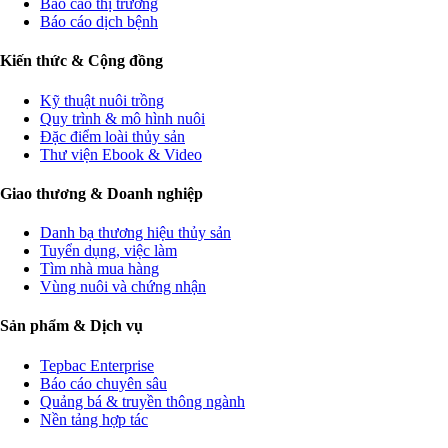
Báo cáo thị trường
Báo cáo dịch bệnh
Kiến thức & Cộng đồng
Kỹ thuật nuôi trồng
Quy trình & mô hình nuôi
Đặc điểm loài thủy sản
Thư viện Ebook & Video
Giao thương & Doanh nghiệp
Danh bạ thương hiệu thủy sản
Tuyển dụng, việc làm
Tìm nhà mua hàng
Vùng nuôi và chứng nhận
Sản phẩm & Dịch vụ
Tepbac Enterprise
Báo cáo chuyên sâu
Quảng bá & truyền thông ngành
Nền tảng hợp tác