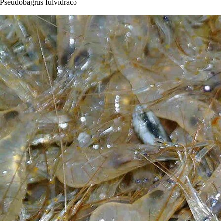
Pseudobagrus fulvidraco