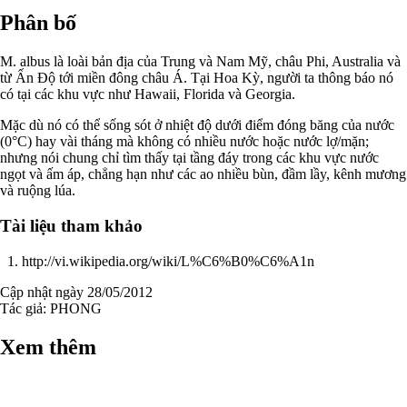
Phân bố
M. albus là loài bản địa của Trung và Nam Mỹ, châu Phi, Australia và
từ Ấn Độ tới miền đông châu Á. Tại Hoa Kỳ, người ta thông báo nó
có tại các khu vực như Hawaii, Florida và Georgia.
Mặc dù nó có thể sống sót ở nhiệt độ dưới điểm đóng băng của nước
(0°C) hay vài tháng mà không có nhiều nước hoặc nước lợ/mặn;
nhưng nói chung chỉ tìm thấy tại tầng đáy trong các khu vực nước
ngọt và ấm áp, chẳng hạn như các ao nhiều bùn, đầm lầy, kênh mương
và ruộng lúa.
Tài liệu tham khảo
http://vi.wikipedia.org/wiki/L%C6%B0%C6%A1n
Cập nhật ngày 28/05/2012
Tác giả:
PHONG
Xem thêm