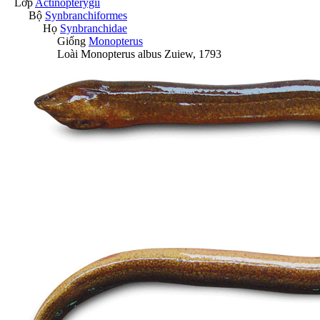
Lớp
Actinopterygii
Bộ
Synbranchiformes
Họ
Synbranchidae
Giống
Monopterus
Loài
Monopterus albus
Zuiew, 1793