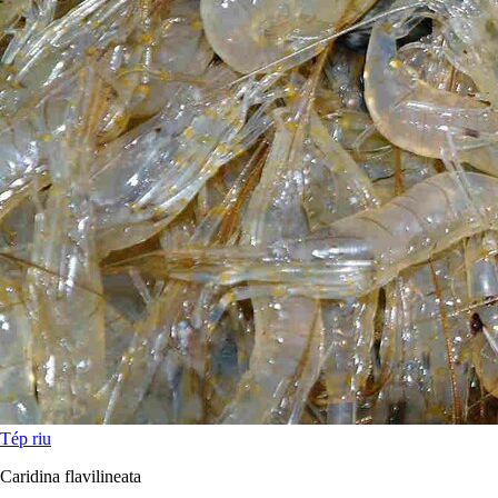
Tép riu
Caridina flavilineata