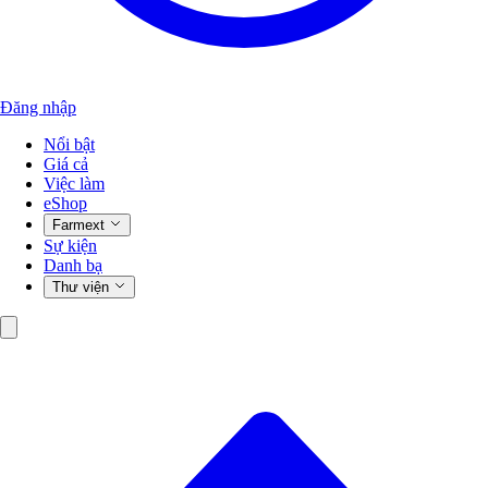
Đăng nhập
Nổi bật
Giá cả
Việc làm
eShop
Farmext
Sự kiện
Danh bạ
Thư viện