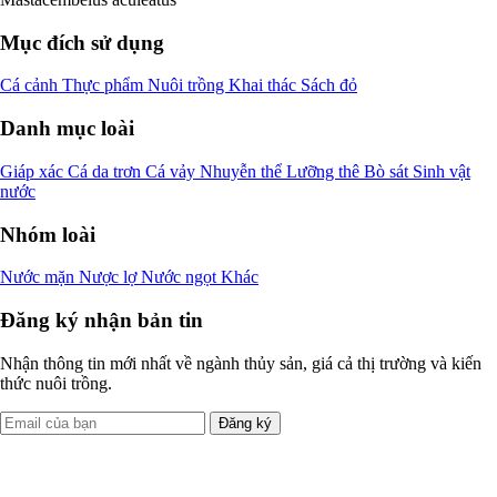
Mục đích sử dụng
Cá cảnh
Thực phẩm
Nuôi trồng
Khai thác
Sách đỏ
Danh mục loài
Giáp xác
Cá da trơn
Cá vảy
Nhuyễn thể
Lưỡng thê
Bò sát
Sinh vật
nước
Nhóm loài
Nước mặn
Nược lợ
Nước ngọt
Khác
Đăng ký nhận bản tin
Nhận thông tin mới nhất về ngành thủy sản, giá cả thị trường và kiến
thức nuôi trồng.
Đăng ký