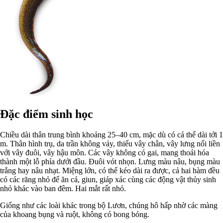
Đặc điểm sinh học
Chiều dài thân trung bình khoảng 25–40 cm, mặc dù có cá thể dài tới 1
m. Thân hình trụ, da trần không vảy, thiếu vây chẵn, vây lưng nối liền
với vây đuôi, vây hậu môn. Các vây không có gai, mang thoái hóa
thành một lỗ phía dưới đầu. Đuôi vót nhọn. Lưng màu nâu, bụng màu
trắng hay nâu nhạt. Miệng lớn, có thể kéo dài ra được, cả hai hàm đều
có các răng nhỏ để ăn cá, giun, giáp xác cùng các động vật thủy sinh
nhỏ khác vào ban đêm. Hai mắt rất nhỏ.
Giống như các loài khác trong bộ Lươn, chúng hô hấp nhờ các màng
của khoang bụng và ruột, không có bong bóng.