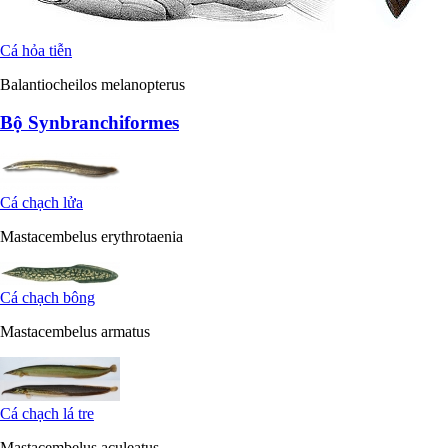
Cá hỏa tiễn
Balantiocheilos melanopterus
Bộ Synbranchiformes
Cá chạch lửa
Mastacembelus erythrotaenia
Cá chạch bông
Mastacembelus armatus
Cá chạch lá tre
Mastacembelus aculeatus