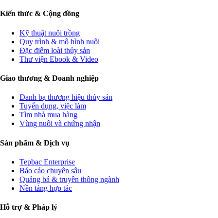
Kiến thức & Cộng đồng
Kỹ thuật nuôi trồng
Quy trình & mô hình nuôi
Đặc điểm loài thủy sản
Thư viện Ebook & Video
Giao thương & Doanh nghiệp
Danh bạ thương hiệu thủy sản
Tuyển dụng, việc làm
Tìm nhà mua hàng
Vùng nuôi và chứng nhận
Sản phẩm & Dịch vụ
Tepbac Enterprise
Báo cáo chuyên sâu
Quảng bá & truyền thông ngành
Nền tảng hợp tác
Hỗ trợ & Pháp lý