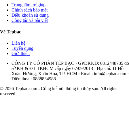
Trung tâm trợ giúp
Chính sách bảo mật
Điều khoản sử dụng
Cộng tác và bài viết
Về Tepbac
Liên hệ
Tuyển dụng
Giới thiệu
CÔNG TY CỔ PHẦN TÉP BẠC · GPDKKD: 0312448735 do
sở KH & ĐT TP.HCM cấp ngày 07/09/2013 · Địa chỉ: 11 Hồ
Xuân Hương, Xuân Hòa, TP. HCM · Email:
info@tepbac.com
·
Điện thoại: 0888834988
© 2026 Tepbac.com - Cổng kết nối thông tin thủy sản. All rights
reserved.