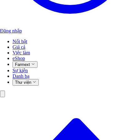
Đăng nhập
Nổi bật
Giá cả
Việc làm
eShop
Farmext
Sự kiện
Danh bạ
Thư viện