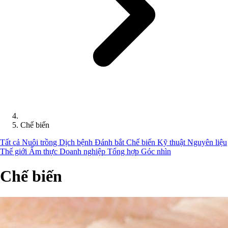
Chế biến
Tất cả
Nuôi trồng
Dịch bệnh
Đánh bắt
Chế biến
Kỹ thuật
Nguyên liệu
Thế giới
Ẩm thực
Doanh nghiệp
Tổng hợp
Góc nhìn
Chế biến