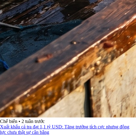
Chế biến
•
2 tuần trước
Xuất khẩu cá tra đạt 1,1 tỷ USD: Tăng trưởng tích cực nhưng động
lực chưa thật sự cân bằng