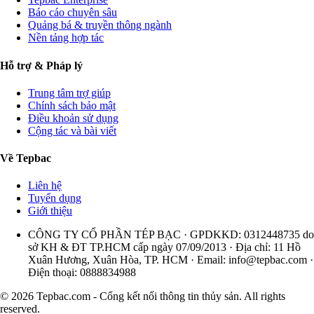
Báo cáo chuyên sâu
Quảng bá & truyền thông ngành
Nền tảng hợp tác
Hỗ trợ & Pháp lý
Trung tâm trợ giúp
Chính sách bảo mật
Điều khoản sử dụng
Cộng tác và bài viết
Về Tepbac
Liên hệ
Tuyển dụng
Giới thiệu
CÔNG TY CỔ PHẦN TÉP BẠC · GPDKKD: 0312448735 do
sở KH & ĐT TP.HCM cấp ngày 07/09/2013 · Địa chỉ: 11 Hồ
Xuân Hương, Xuân Hòa, TP. HCM · Email:
info@tepbac.com
·
Điện thoại: 0888834988
© 2026 Tepbac.com - Cổng kết nối thông tin thủy sản. All rights
reserved.