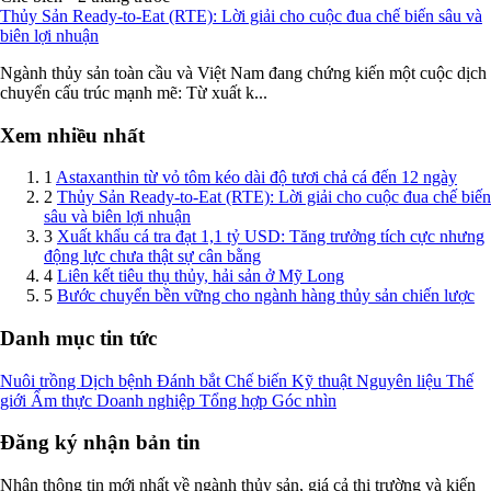
Thủy Sản Ready-to-Eat (RTE): Lời giải cho cuộc đua chế biến sâu và
biên lợi nhuận
Ngành thủy sản toàn cầu và Việt Nam đang chứng kiến một cuộc dịch
chuyển cấu trúc mạnh mẽ: Từ xuất k...
Xem nhiều nhất
1
Astaxanthin từ vỏ tôm kéo dài độ tươi chả cá đến 12 ngày
2
Thủy Sản Ready-to-Eat (RTE): Lời giải cho cuộc đua chế biến
sâu và biên lợi nhuận
3
Xuất khẩu cá tra đạt 1,1 tỷ USD: Tăng trưởng tích cực nhưng
động lực chưa thật sự cân bằng
4
Liên kết tiêu thụ thủy, hải sản ở Mỹ Long
5
Bước chuyển bền vững cho ngành hàng thủy sản chiến lược
Danh mục tin tức
Nuôi trồng
Dịch bệnh
Đánh bắt
Chế biến
Kỹ thuật
Nguyên liệu
Thế
giới
Ẩm thực
Doanh nghiệp
Tổng hợp
Góc nhìn
Đăng ký nhận bản tin
Nhận thông tin mới nhất về ngành thủy sản, giá cả thị trường và kiến