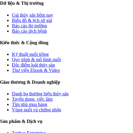
Dữ liệu & Thị trường
Giá thủy sản hôm nay
Biểu đồ & lịch sử giá
Báo cáo thị trường
Báo cáo dịch bệnh
Kiến thức & Cộng đồng
Kỹ thuật nuôi trồng
Quy trình & mô hình nuôi
Đặc điểm loài thủy sản
Thư viện Ebook & Video
Giao thương & Doanh nghiệp
Danh bạ thương hiệu thủy sản
Tuyển dụng, việc làm
Tìm nhà mua hàng
Vùng nuôi và chứng nhận
Sản phẩm & Dịch vụ
Tepbac Enterprise