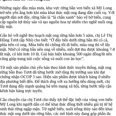
Những ngày đầu mùa mưa, khu vực rừng bần ven biển xã Mỹ Long
trở nên yên ắng hơn khi mùa khai thác mật ong đang dần cuối vụ. Với
người dân nơi đây, rừng bần là “lá chắn xanh” bảo vệ bờ biển, cung
cấp nguồn lợi thủy sản và tạo nguồn hoa tự nhiên cho nghề nuôi ong
lấy mật.
Gắn bó với nghề thu hoạch mật ong rừng bần hơn 5 năm, chị Lê Thị
Hồng Tươi (ấp Nhì) cho biết: “Ở đây bên dưới rừng bần thì có cá,
phía trên có ong. Mùa biển thì chồng tôi đi biển, mùa ong thì về lấy
mật. Nhờ có rừng bần nên ong về nhiều, mỗi đợt thu được khoảng 7-8
lít mật, có khi hơn 10 lít. Giá bán hiện khoảng 500 ngàn đồng/lít nên
cũng giúp trang trải cuộc sống và nuôi con ăn học”.
Từ một sản phẩm chủ yếu bán theo hình thức truyền thống, mật ong
rừng bần Bao Tươi đã từng bước mở rộng thị trường sau khi đạt
chứng nhận OCOP 3 sao. Hiện sản phẩm được khách hàng ở nhiều
địa phương biết đến. Để thích ứng với xu hướng tiêu dùng mới, chị
Tươi đang đẩy mạnh quảng bá trên mạng xã hội, từng bước tiếp cận
kênh bán hàng trực tuyến.
Câu chuyện của chị Tươi cho thấy lợi thế đặc biệt của vùng ven biển
Mỹ Long khi người dân có thể khai thác đồng thời nhiều giá trị từ hệ
sinh thái rừng ngập mặn. Từ nghề biển, nuôi trồng thủy sản đến khai
thác mật ong dưới tán rừng bần, các mô hình này đang góp phần đa