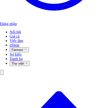
Đăng nhập
Nổi bật
Giá cả
Việc làm
eShop
Farmext
Sự kiện
Danh bạ
Thư viện