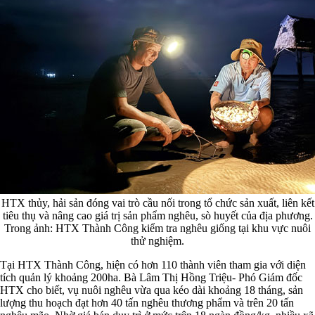
HTX thủy, hải sản đóng vai trò cầu nối trong tổ chức sản xuất, liên kết
tiêu thụ và nâng cao giá trị sản phẩm nghêu, sò huyết của địa phương.
Trong ảnh: HTX Thành Công kiểm tra nghêu giống tại khu vực nuôi
thử nghiệm.
Tại HTX Thành Công, hiện có hơn 110 thành viên tham gia với diện
tích quản lý khoảng 200ha. Bà Lâm Thị Hồng Triệu- Phó Giám đốc
HTX cho biết, vụ nuôi nghêu vừa qua kéo dài khoảng 18 tháng, sản
lượng thu hoạch đạt hơn 40 tấn nghêu thương phẩm và trên 20 tấn