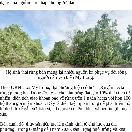
dạng hóa nguồn thu nhập cho người dân.
Hệ sinh thái rừng bần mang lại nhiều nguồn lợi phục vụ đời sống
người dân ven biển Mỹ Long.
Theo UBND xã Mỹ Long, địa phương hiện có hơn 1,3 ngàn hecta
rừng phòng hộ. Trong đó, tỷ lệ che phủ rừng đạt gần 19% diện tích tự
nhiên, diện tích giao khoán bảo vệ rừng trên 1 ngàn hecta với hơn 100
hộ tham gia nhận khoán. Đây là điều kiện quan trọng để phát triển mô
hình sinh kế gắn với bảo vệ tài nguyên thiên nhiên và nguồn lợi thủy
sản.
Bên cạnh đó, thủy sản tiếp tục là ngành kinh tế chủ lực của địa
phương. Trong 6 tháng đầu năm 2026, sản lượng nuôi trồng và khai