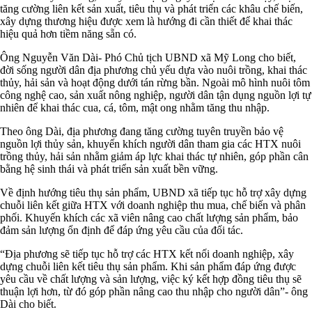
tăng cường liên kết sản xuất, tiêu thụ và phát triển các khâu chế biến,
xây dựng thương hiệu được xem là hướng đi cần thiết để khai thác
hiệu quả hơn tiềm năng sẵn có.
Ông Nguyễn Văn Dài- Phó Chủ tịch UBND xã Mỹ Long cho biết,
đời sống người dân địa phương chủ yếu dựa vào nuôi trồng, khai thác
thủy, hải sản và hoạt động dưới tán rừng bần. Ngoài mô hình nuôi tôm
công nghệ cao, sản xuất nông nghiệp, người dân tận dụng nguồn lợi tự
nhiên để khai thác cua, cá, tôm, mật ong nhằm tăng thu nhập.
Theo ông Dài, địa phương đang tăng cường tuyên truyền bảo vệ
nguồn lợi thủy sản, khuyến khích người dân tham gia các HTX nuôi
trồng thủy, hải sản nhằm giảm áp lực khai thác tự nhiên, góp phần cân
bằng hệ sinh thái và phát triển sản xuất bền vững.
Về định hướng tiêu thụ sản phẩm, UBND xã tiếp tục hỗ trợ xây dựng
chuỗi liên kết giữa HTX với doanh nghiệp thu mua, chế biến và phân
phối. Khuyến khích các xã viên nâng cao chất lượng sản phẩm, bảo
đảm sản lượng ổn định để đáp ứng yêu cầu của đối tác.
“Địa phương sẽ tiếp tục hỗ trợ các HTX kết nối doanh nghiệp, xây
dựng chuỗi liên kết tiêu thụ sản phẩm. Khi sản phẩm đáp ứng được
yêu cầu về chất lượng và sản lượng, việc ký kết hợp đồng tiêu thụ sẽ
thuận lợi hơn, từ đó góp phần nâng cao thu nhập cho người dân”- ông
Dài cho biết.