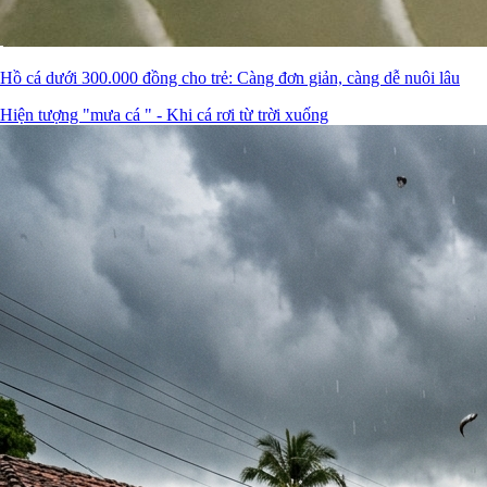
Hồ cá dưới 300.000 đồng cho trẻ: Càng đơn giản, càng dễ nuôi lâu
Hiện tượng "mưa cá " - Khi cá rơi từ trời xuống