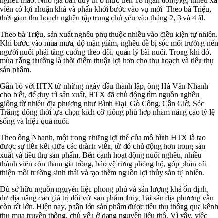
nghêu mão. Nhờ giá bán duy trì ở mức trên 18 ngàn đồng/kg, nhiều xã
viên có lợi nhuận khá và phấn khởi bước vào vụ mới. Theo bà Triệu,
thời gian thu hoạch nghêu tập trung chủ yếu vào tháng 2, 3 và 4 âl.
Theo bà Triệu, sản xuất nghêu phụ thuộc nhiều vào điều kiện tự nhiên.
Khi bước vào mùa mưa, độ mặn giảm, nghêu dễ bị sốc môi trường nên
người nuôi phải tăng cường theo dõi, quản lý bãi nuôi. Trong khi đó,
mùa nắng thường là thời điểm thuận lợi hơn cho thu hoạch và tiêu thụ
sản phẩm.
Gắn bó với HTX từ những ngày đầu thành lập, ông Hà Văn Nhanh
cho biết, để duy trì sản xuất, HTX đã chủ động tìm nguồn nghêu
giống từ nhiều địa phương như Bình Đại, Gò Công, Cần Giờ, Sóc
Trăng; đồng thời lựa chọn kích cỡ giống phù hợp nhằm nâng cao tỷ lệ
sống và hiệu quả nuôi.
Theo ông Nhanh, một trong những lợi thế của mô hình HTX là tạo
được sự liên kết giữa các thành viên, từ đó chủ động hơn trong sản
xuất và tiêu thụ sản phẩm. Bên cạnh hoạt động nuôi nghêu, nhiều
thành viên còn tham gia trồng, bảo vệ rừng phòng hộ, góp phần cải
thiện môi trường sinh thái và tạo thêm nguồn lợi thủy sản tự nhiên.
Dù sở hữu nguồn nguyên liệu phong phú và sản lượng khá ổn định,
dư địa nâng cao giá trị đối với sản phẩm thủy, hải sản địa phương vẫn
còn rất lớn. Hiện nay, phần lớn sản phẩm được tiêu thụ thông qua kênh
thu mua truyền thống, chủ yếu ở dạng nguyên liệu thô. Vì vậy, việc