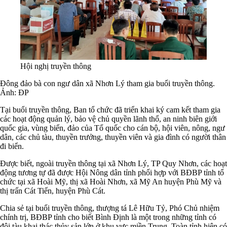
Hội nghị truyền thông
Đông đảo bà con ngư dân xã Nhơn Lý tham gia buổi truyền thông.
Ảnh: ĐP
Tại buổi truyền thông, Ban tổ chức đã triển khai ký cam kết tham gia
các hoạt động quản lý, bảo vệ chủ quyền lãnh thổ, an ninh biên giới
quốc gia, vùng biển, đảo của Tổ quốc cho cán bộ, hội viên, nông, ngư
dân, các chủ tàu, thuyền trưởng, thuyền viên và gia đình có người thân
đi biển.
Được biết, ngoài truyền thông tại xã Nhơn Lý, TP Quy Nhơn, các hoạt
động tương tự đã được Hội Nông dân tỉnh phối hợp với BĐBP tỉnh tổ
chức tại xã Hoài Mỹ, thị xã Hoài Nhơn, xã Mỹ An huyện Phù Mỹ và
thị trấn Cát Tiến, huyện Phù Cát.
Chia sẻ tại buổi truyền thông, thượng tá Lê Hữu Tỷ, Phó Chủ nhiệm
chính trị, BĐBP tỉnh cho biết Bình Định là một trong những tỉnh có
đội tàu khai thác thủy sản lớn ở khu vực miền Trung. Toàn tỉnh hiện có