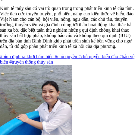
Kinh tế thủy sản có vai trò quan trọng trong phát triển kinh tế của tỉnh.
Việc tích cực truyên truyền, phổ biến, nâng cao kiến thức về biển, đảo
Việt Nam cho cán bộ, hội viên, nông, ngư dân, các chủ tàu, thuyền
trưởng, thuyền viên và gia đình có người thân hoạt động khai thác hải
sản xa bờ, đặc biệt tuân thủ nghiêm những qui định chống khai thác
thủy sản bất hợp pháp, không báo cáo và không theo qui định (IUU)
trên địa bàn tỉnh Bình Định giúp phát triển sinh kế bền vững cho ngư
dân, từ đó góp phần phát triển kinh tế xã hội của địa phương.
#bình định ra khơi bám biển
#chủ quyền
#chủ quyền biển đảo
#bảo vệ
biển
#truyền thông thủy sản