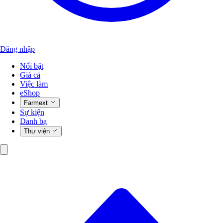
Đăng nhập
Nổi bật
Giá cả
Việc làm
eShop
Farmext
Sự kiện
Danh bạ
Thư viện