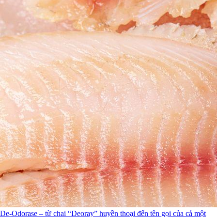
De-Odorase – từ chai “Deoray” huyền thoại đến tên gọi của cả một