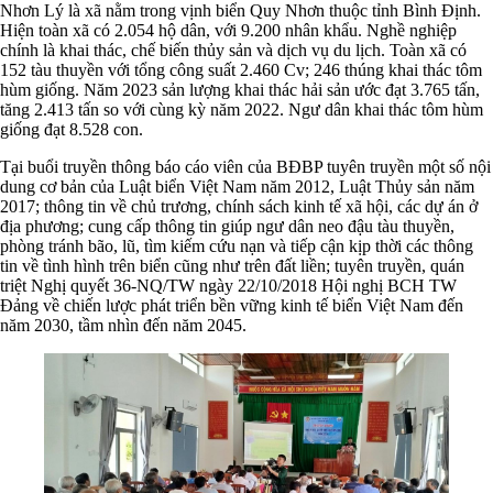
Nhơn Lý là xã nằm trong vịnh biển Quy Nhơn thuộc tỉnh Bình Định.
Hiện toàn xã có 2.054 hộ dân, với 9.200 nhân khẩu. Nghề nghiệp
chính là khai thác, chế biến thủy sản và dịch vụ du lịch. Toàn xã có
152 tàu thuyền với tổng công suất 2.460 Cv; 246 thúng khai thác tôm
hùm giống. Năm 2023 sản lượng khai thác hải sản ước đạt 3.765 tấn,
tăng 2.413 tấn so với cùng kỳ năm 2022. Ngư dân khai thác tôm hùm
giống đạt 8.528 con.
Tại buổi truyền thông báo cáo viên của BĐBP tuyên truyền một số nội
dung cơ bản của Luật biển Việt Nam năm 2012, Luật Thủy sản năm
2017; thông tin về chủ trương, chính sách kinh tế xã hội, các dự án ở
địa phương; cung cấp thông tin giúp ngư dân neo đậu tàu thuyền,
phòng tránh bão, lũ, tìm kiếm cứu nạn và tiếp cận kịp thời các thông
tin về tình hình trên biển cũng như trên đất liền; tuyên truyền, quán
triệt Nghị quyết 36-NQ/TW ngày 22/10/2018 Hội nghị BCH TW
Đảng về chiến lược phát triển bền vững kinh tế biển Việt Nam đến
năm 2030, tầm nhìn đến năm 2045.