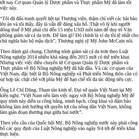
tới nay Cơ quan Quản lý Dược phẩm và Thực phẩm Mỹ đã làm tốt
việc này.
“Tôi đã đấu tranh quyết liệt tại Thượng viện, thậm chí viết các bài báo
lên án và tôi thấy, đây là vấn đề đáng xấu hổ. Thật vô lý khi người
đóng thuế ở Mỹ phải chi đến 15 triệu USD mỗi năm để duy trì Văn
phòng giám sát cá da trơn. Để làm gì? Đó chính là ví dụ tồi tệ nhất cho
chủ nghĩa bảo hộ mậu dịch”, Thượng nghị sỹ Mỹ John McCain nói.
Theo đánh giá chung, Chương trình giám sát cá da trơn theo Luật
Nông nghiệp 2014 nhiều khả năng đến 2015 mới có thể triển khai.
Nhưng việc việc điều chuyển từ Cơ quan Quản lý Dược phẩm và
Thực phẩm về Bộ Nông nghiệp Mỹ đã bắt đầu. Và các cơ quan của
Việt Nam, đặc biệt là Bộ Nông nghiệp và Phát triển Nông thôn cần có
sự hợp tác chặt chẽ với phía Mỹ để hạn chế tối đa tác động tiêu cực.
Ông Lê Chí Dũng, Tham tán kinh tế, Đại sứ quán Việt Nam tại Mỹ
kiến nghị: “Việt Nam nên làm việc ngay với Bộ Nông nghiệp Mỹ để
quy trình này diễn ra công bằng, minh bạch, công khai và đảm bảo
không làm ảnh hưởng tới quyền lợi của nông dân Việt Nam, không
làm gián đoạn thương mại giữa hai nước”.
Theo yêu cầu của Quốc hội Mỹ, Bộ Nông nghiệp nước này phải công
bố các quy định của Luật Nông nghiệp vào ngày 9/4 tới để triển khai
thực hiện.