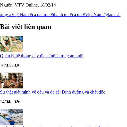
Nguồn: VTV Online, 18/02/14
#my
#Việt Nam
#ca da tron
#thanh tra
#cá tra
#Việt Nam
#giám sát
Bài viết liên quan
Quản lý hệ thống dây điện "nối" trong ao nuôi
16/07/2026
Sự thật giật mình về đầu và da cá: Dinh dưỡng và chất độc
14/04/2026