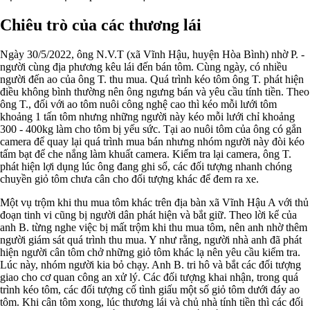
Chiêu trò của các thương lái
Ngày 30/5/2022, ông N.V.T (xã Vĩnh Hậu, huyện Hòa Bình) nhờ P. -
người cùng địa phương kêu lái đến bán tôm. Cùng ngày, có nhiều
người đến ao của ông T. thu mua. Quá trình kéo tôm ông T. phát hiện
điều không bình thường nên ông ngưng bán và yêu cầu tính tiền. Theo
ông T., đối với ao tôm nuôi công nghệ cao thì kéo mỗi lưới tôm
khoảng 1 tấn tôm nhưng những người này kéo mỗi lưới chỉ khoảng
300 - 400kg làm cho tôm bị yếu sức. Tại ao nuôi tôm của ông có gắn
camera để quay lại quá trình mua bán nhưng nhóm người này đòi kéo
tấm bạt để che nắng làm khuất camera. Kiểm tra lại camera, ông T.
phát hiện lợi dụng lúc ông đang ghi sổ, các đối tượng nhanh chóng
chuyền giỏ tôm chưa cân cho đối tượng khác để đem ra xe.
Một vụ trộm khi thu mua tôm khác trên địa bàn xã Vĩnh Hậu A với thủ
đoạn tinh vi cũng bị người dân phát hiện và bắt giữ. Theo lời kể của
anh B. từng nghe việc bị mất trộm khi thu mua tôm, nên anh nhờ thêm
người giám sát quá trình thu mua. Y như rằng, người nhà anh đã phát
hiện người cân tôm chở những giỏ tôm khác lạ nên yêu cầu kiểm tra.
Lúc này, nhóm người kia bỏ chạy. Anh B. tri hô và bắt các đối tượng
giao cho cơ quan công an xử lý. Các đối tượng khai nhận, trong quá
trình kéo tôm, các đối tượng cố tình giấu một số giỏ tôm dưới đáy ao
tôm. Khi cân tôm xong, lúc thương lái và chủ nhà tính tiền thì các đối