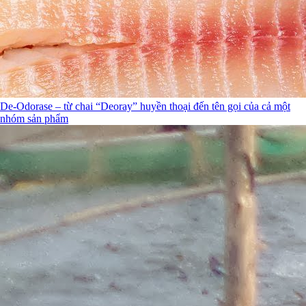
De-Odorase – từ chai “Deoray” huyền thoại đến tên gọi của cả một
nhóm sản phẩm