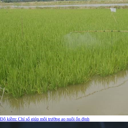
Độ kiềm: Chỉ số giúp môi trường ao nuôi ổn định