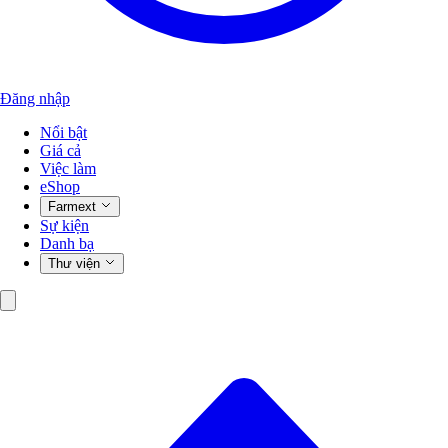
Đăng nhập
Nổi bật
Giá cả
Việc làm
eShop
Farmext
Sự kiện
Danh bạ
Thư viện