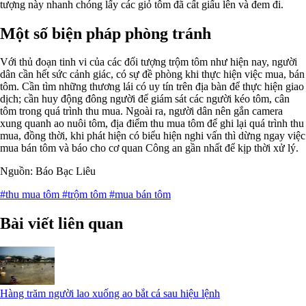
tượng này nhanh chóng lấy các giỏ tôm đã cất giấu lên và đem đi.
Một số biện pháp phòng tránh
Với thủ đoạn tinh vi của các đối tượng trộm tôm như hiện nay, người
dân cần hết sức cảnh giác, có sự đề phòng khi thực hiện việc mua, bán
tôm. Cần tìm những thương lái có uy tín trên địa bàn để thực hiện giao
dịch; cần huy động đông người để giám sát các người kéo tôm, cân
tôm trong quá trình thu mua. Ngoài ra, người dân nên gắn camera
xung quanh ao nuôi tôm, địa điểm thu mua tôm để ghi lại quá trình thu
mua, đồng thời, khi phát hiện có biểu hiện nghi vấn thì dừng ngay việc
mua bán tôm và báo cho cơ quan Công an gần nhất để kịp thời xử lý.
Nguồn: Báo Bạc Liêu
#thu mua tôm
#trộm tôm
#mua bán tôm
Bài viết liên quan
Hàng trăm người lao xuống ao bắt cá sau hiệu lệnh