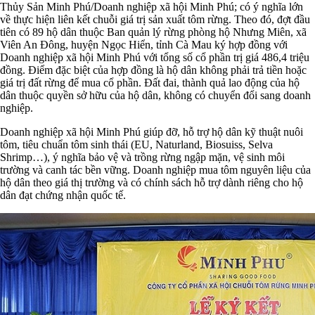
Thủy Sản Minh Phú/Doanh nghiệp xã hội Minh Phú; có ý nghĩa lớn
về thực hiện liên kết chuỗi giá trị sản xuất tôm rừng. Theo đó, đợt đầu
tiên có 89 hộ dân thuộc Ban quản lý rừng phòng hộ Nhưng Miên, xã
Viên An Đông, huyện Ngọc Hiển, tỉnh Cà Mau ký hợp đồng với
Doanh nghiệp xã hội Minh Phú với tổng số cổ phần trị giá 486,4 triệu
đồng. Điểm đặc biệt của hợp đồng là hộ dân không phải trả tiền hoặc
giá trị đất rừng để mua cổ phần. Đất đai, thành quả lao động của hộ
dân thuộc quyền sở hữu của hộ dân, không có chuyển đổi sang doanh
nghiệp.
Doanh nghiệp xã hội Minh Phú giúp đỡ, hỗ trợ hộ dân kỹ thuật nuôi
tôm, tiêu chuẩn tôm sinh thái (EU, Naturland, Biosuiss, Selva
Shrimp…), ý nghĩa bảo vệ và trồng rừng ngập mặn, vệ sinh môi
trường và canh tác bền vững. Doanh nghiệp mua tôm nguyên liệu của
hộ dân theo giá thị trường và có chính sách hỗ trợ dành riêng cho hộ
dân đạt chứng nhận quốc tế.