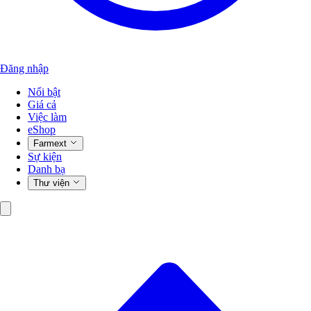
Đăng nhập
Nổi bật
Giá cả
Việc làm
eShop
Farmext
Sự kiện
Danh bạ
Thư viện