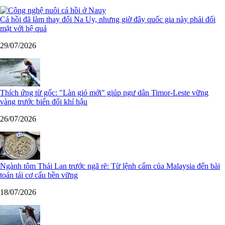
Cá hồi đã làm thay đổi Na Uy, nhưng giờ đây quốc gia này phải đối
mặt với hệ quả
29/07/2026
Thích ứng từ gốc: "Làn gió mới" giúp ngư dân Timor-Leste vững
vàng trước biến đổi khí hậu
26/07/2026
Ngành tôm Thái Lan trước ngã rẽ: Từ lệnh cấm của Malaysia đến bài
toán tái cơ cấu bền vững
18/07/2026