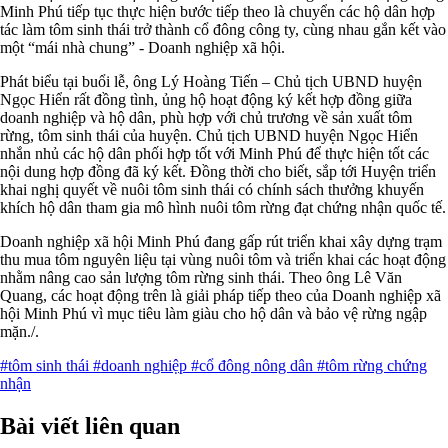
Minh Phú tiếp tục thực hiện bước tiếp theo là chuyển các hộ dân hợp
tác làm tôm sinh thái trở thành cổ đông công ty, cùng nhau gắn kết vào
một “mái nhà chung” - Doanh nghiệp xã hội.
Phát biểu tại buổi lễ, ông Lý Hoàng Tiến – Chủ tịch UBND huyện
Ngọc Hiển rất đồng tình, ủng hộ hoạt động ký kết hợp đồng giữa
doanh nghiệp và hộ dân, phù hợp với chủ trương về sản xuất tôm
rừng, tôm sinh thái của huyện. Chủ tịch UBND huyện Ngọc Hiển
nhắn nhủ các hộ dân phối hợp tốt với Minh Phú để thực hiện tốt các
nội dung hợp đồng đã ký kết. Đồng thời cho biết, sắp tới Huyện triển
khai nghị quyết về nuôi tôm sinh thái có chính sách thưởng khuyến
khích hộ dân tham gia mô hình nuôi tôm rừng đạt chứng nhận quốc tế.
Doanh nghiệp xã hội Minh Phú đang gấp rút triển khai xây dựng trạm
thu mua tôm nguyên liệu tại vùng nuôi tôm và triển khai các hoạt động
nhằm nâng cao sản lượng tôm rừng sinh thái. Theo ông Lê Văn
Quang, các hoạt động trên là giải pháp tiếp theo của Doanh nghiệp xã
hội Minh Phú vì mục tiêu làm giàu cho hộ dân và bảo vệ rừng ngập
mặn./.
#tôm sinh thái
#doanh nghiệp
#cổ đông nông dân
#tôm rừng chứng
nhận
Bài viết liên quan