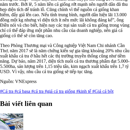
năm trước. Bởi lẽ, 5 năm liền cá giống rớt mạnh nên người dân đã thu
hẹp diện tích để tránh lỗ. Cũng chính vì thế nguồn cá giống khan
hiếm, đẩy giá lên cao. Nếu tính trung bình, người dân hiện lãi 13.000
đồng một kg nhưng vì diện tích ít nên mức lãi không đáng kể”, ông
Điền nói và cho biết, hiện nay các trại sản xuất cá tra giống trong vùng
chỉ có thể đáp ứng một phần nhu cầu của doanh nghiệp, nên giá cá
giống có thể sẽ còn tăng cao.
Theo Phòng Thương mại và Công nghiệp Việt Nam Chi nhánh Cần
Thơ, năm 2017 sẽ là năm chứng kiến sự gia tăng khoảng 20% nhu cầu
xuất khẩu cá tra ở hầu hết các thị trường truyền thống cũng như tiềm
năng. Dự báo, năm 2017, diện tích nuôi cá tra thương phẩm đạt 5.000-
5.500ha, sản lượng trên 1,15 triệu tấn, kim ngạch xuất khẩu trên 1,7 tỷ
USD. Vì vậy, nhu cầu cá tra giống sẽ tiếp tục tăng.
Nguồn: VNExpress
#Cá tra
#cá basa
#cá tra
#giá cá tra giống
#kinh tế
#Giá cá bột
Bài viết liên quan