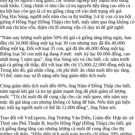
một kg do nguồn cung giảm, các doanh nghiệp đẩy mạnh đơn hàng
xuất khẩu. Cũng chính vì nhu cầu cá tra nguyên liệu tăng cao nên cá
tra bột hay còn gọi là cá tra giống cũng rơi vào tình trạng sốt giá
Ông Hai Súng, người mỗi năm cho ra thị trường 3-4 tỷ con cá tra bột
giống ở Hồng Ngự (Đồng Tháp) cho biết, mấy năm qua ông không có
lời mà chỉ hòa vốn, thậm chí lỗ nhưng vẫn cố duy trì để giữ nghề.
“Năm nay lượng nuôi giảm 50% thì giá cá giống tăng từng ngày, ban
đầu chỉ 34.000 đồng một kg loại 30 con nhưng nay đã lên 40.000
đồng một kg. Đối với loại 35 con, giá đã lên 46.000 đồng một kg.
Riêng loại 50 con một kg đang ở mức mức kỷ lục 60.000 đồng, cao
nhất trong 5 năm qua”, ông Hai Súng nói và cho biết, các năm trước
giá cá giống rất thấp, đối với loại lớn chỉ 15.000-22.000 đồng một kg.
Trong khi đó, giá nhân công, chi phí thức ăn chăn nuôi liên tục tăng.
Vì thế, năm nay sợ lỗ nặng nên ông giảm diện tích nuôi.
Cũng giảm diện tích nuôi đến 60%, ông Năm ở Đồng Tháp cho biết,
năm ngoái khi giá cá tra tụt giảm mạnh ông đã phải giảm số lượng
nuôi. “Tôi chỉ nuôi đủ để cung cấp cho các mối quen, nên năm nay
mặc dù giá tăng cao nhưng không có hàng để bán. Nếu tính giá hiện
tại, mỗi kg người nuôi có thể lãi 12.000 đồng”, ông Năm nói.
Trao đổi với VnExpress, ông Trương Văn Điền, Giám đốc Hợp tác xã
Thuỷ sản Phú Thuận B, huyện Hồng Ngự (Đồng Tháp) cho biết, giá
cá giống đang tăng cao nhưng lượng cá nuôi để cung ứng cho thị
trường rất thấp. “Hiện diện tích nuôi toàn huyện chỉ bằng 20% những