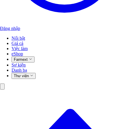
Đăng nhập
Nổi bật
Giá cả
Việc làm
eShop
Farmext
Sự kiện
Danh bạ
Thư viện