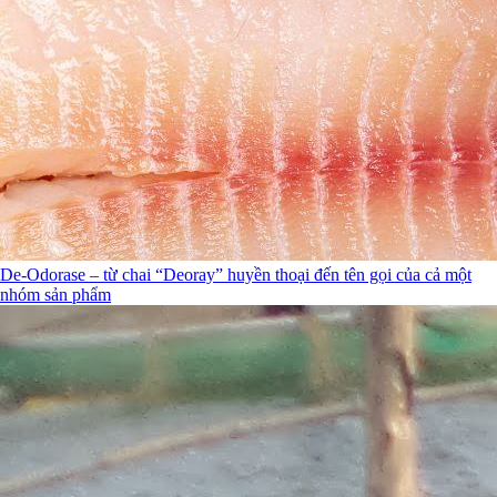
De-Odorase – từ chai “Deoray” huyền thoại đến tên gọi của cả một
nhóm sản phẩm