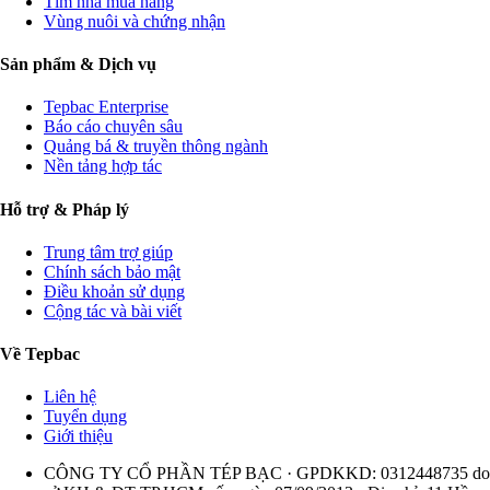
Tìm nhà mua hàng
Vùng nuôi và chứng nhận
Sản phẩm & Dịch vụ
Tepbac Enterprise
Báo cáo chuyên sâu
Quảng bá & truyền thông ngành
Nền tảng hợp tác
Hỗ trợ & Pháp lý
Trung tâm trợ giúp
Chính sách bảo mật
Điều khoản sử dụng
Cộng tác và bài viết
Về Tepbac
Liên hệ
Tuyển dụng
Giới thiệu
CÔNG TY CỔ PHẦN TÉP BẠC · GPDKKD: 0312448735 do