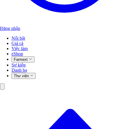
Đăng nhập
Nổi bật
Giá cả
Việc làm
eShop
Farmext
Sự kiện
Danh bạ
Thư viện