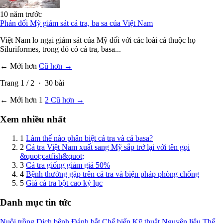
10 năm trước
Phản đối Mỹ giám sát cá tra, ba sa của Việt Nam
Việt Nam lo ngại giám sát của Mỹ đối với các loài cá thuộc họ
Siluriformes, trong đó có cá tra, basa...
← Mới hơn
Cũ hơn →
Trang
1
/
2
·
30
bài
← Mới hơn
1
2
Cũ hơn →
Xem nhiều nhất
1
Làm thế nào phân biệt cá tra và cá basa?
2
Cá tra Việt Nam xuất sang Mỹ sắp trở lại với tên gọi
&quot;catfish&quot;
3
Cá tra giống giảm giá 50%
4
Bệnh thường gặp trên cá tra và biện pháp phòng chống
5
Giá cá tra bột cao kỷ lục
Danh mục tin tức
Nuôi trồng
Dịch bệnh
Đánh bắt
Chế biến
Kỹ thuật
Nguyên liệu
Thế