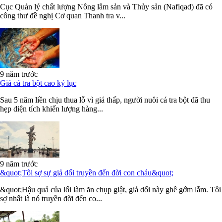
Cục Quản lý chất lượng Nông lâm sản và Thủy sản (Nafiqad) đã có
công thư đề nghị Cơ quan Thanh tra v...
9 năm trước
Giá cá tra bột cao kỷ lục
Sau 5 năm liền chịu thua lỗ vì giá thấp, người nuôi cá tra bột đã thu
hẹp diện tích khiến lượng hàng...
9 năm trước
&quot;Tôi sợ sự giả dối truyền đến đời con cháu&quot;
&quot;Hậu quả của lối làm ăn chụp giật, giả dối này ghê gớm lắm. Tôi
sợ nhất là nó truyền đời đến co...