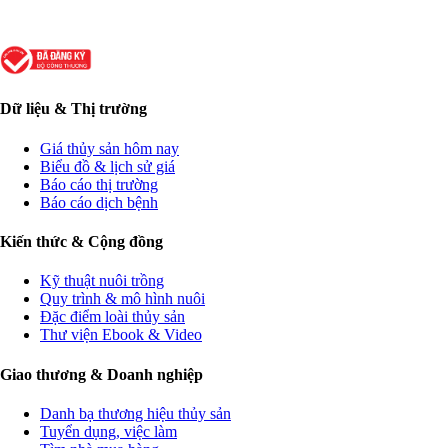
Dữ liệu & Thị trường
Giá thủy sản hôm nay
Biểu đồ & lịch sử giá
Báo cáo thị trường
Báo cáo dịch bệnh
Kiến thức & Cộng đồng
Kỹ thuật nuôi trồng
Quy trình & mô hình nuôi
Đặc điểm loài thủy sản
Thư viện Ebook & Video
Giao thương & Doanh nghiệp
Danh bạ thương hiệu thủy sản
Tuyển dụng, việc làm