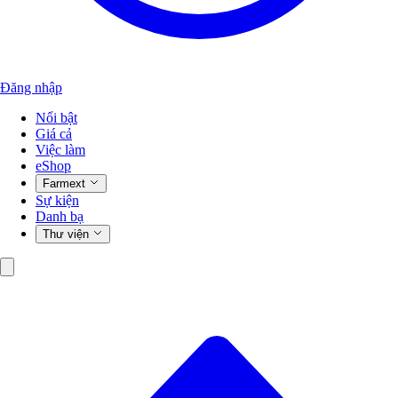
Đăng nhập
Nổi bật
Giá cả
Việc làm
eShop
Farmext
Sự kiện
Danh bạ
Thư viện