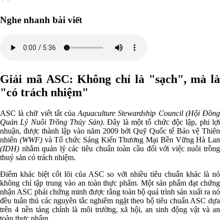
Nghe nhanh bài viết
Giải mã ASC: Không chỉ là "sạch", mà là
"có trách nhiệm"
ASC là chữ viết tắt của
Aquaculture Stewardship Council (Hội Đồn
Quản Lý Nuôi Trồng Thủy Sản)
. Đây là một tổ chức độc lập, phi lợ
nhuận, được thành lập vào năm 2009 bởi Quỹ Quốc tế Bảo vệ Thiên
nhiên
(WWF)
và Tổ chức Sáng Kiến Thương Mại Bền Vững Hà Lan
(IDH)
nhằm quản lý các tiêu chuẩn toàn cầu đối với việc nuôi trồng
thuỷ sản có trách nhiệm.
Điểm khác biệt cốt lõi của ASC so với nhiều tiêu chuẩn khác là nó
không chỉ tập trung vào an toàn thực phẩm. Một sản phẩm đạt chứng
nhận ASC phải chứng minh được rằng toàn bộ quá trình sản xuất ra nó
đều tuân thủ các nguyên tắc nghiêm ngặt theo bộ tiêu chuẩn ASC dựa
trên 4 nền tảng chính là môi trường, xã hội, an sinh động vật và an
toàn thực phẩm.