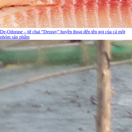
De-Odorase – từ chai “Deoray” huyền thoại đến tên gọi của cả một
nhóm sản phẩm