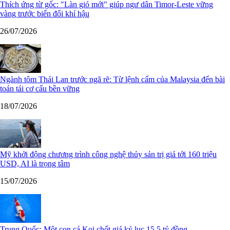
Thích ứng từ gốc: "Làn gió mới" giúp ngư dân Timor-Leste vững
vàng trước biến đổi khí hậu
26/07/2026
Ngành tôm Thái Lan trước ngã rẽ: Từ lệnh cấm của Malaysia đến bài
toán tái cơ cấu bền vững
18/07/2026
Mỹ khởi động chương trình công nghệ thủy sản trị giá tới 160 triệu
USD, AI là trọng tâm
15/07/2026
Trung Quốc: Một con cá Koi chốt giá kỷ lục 15,5 tỷ đồng