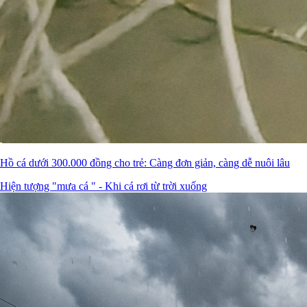
Hồ cá dưới 300.000 đồng cho trẻ: Càng đơn giản, càng dễ nuôi lâu
Hiện tượng "mưa cá " - Khi cá rơi từ trời xuống