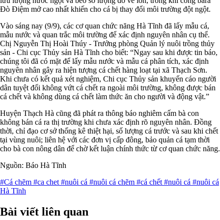
lưu lượng nước ngọt và bèo số lượng đổ về lớn, trong khi cống bara
Đò Điệm mở cao nhất khiến cho cá bị thay đổi môi trường đột ngột.
Vào sáng nay (9/9), các cơ quan chức năng Hà Tĩnh đã lấy mẫu cá,
mẫu nước và quan trắc môi trường để xác định nguyên nhân cụ thể.
Chị Nguyễn Thị Hoài Thúy - Trưởng phòng Quản lý nuôi trồng thủy
sản - Chi cục Thủy sản Hà Tĩnh cho biết: “Ngay sau khi được tin báo,
chúng tôi đã có mặt để lấy mẫu nước và mẫu cá phân tích, xác định
nguyên nhân gây ra hiện tượng cá chết hàng loạt tại xã Thạch Sơn.
Khi chưa có kết quả xét nghiệm, Chi cục Thủy sản khuyến cáo người
dân tuyệt đối không vứt cá chết ra ngoài môi trường, không được bán
cá chết và không dùng cá chết làm thức ăn cho người và động vật.”
Huyện Thạch Hà cũng đã phát ra thông báo nghiêm cấm bà con
không bán cá ra thị trường khi chưa xác định rõ nguyên nhân. Đồng
thời, chỉ đạo cơ sở thống kê thiệt hại, số lượng cá trước và sau khi chết
tại vùng nuôi; liên hệ với các đơn vị cấp đông, bảo quản cá tạm thời
cho bà con nông dân để chờ kết luận chính thức từ cơ quan chức năng.
Nguồn: Báo Hà Tĩnh
#Cá chẽm
#ca chet
#nuôi cá
#nuôi cá chẽm
#cá chết
#nuôi cá
#nuôi cá
Hà Tĩnh
Bài viết liên quan