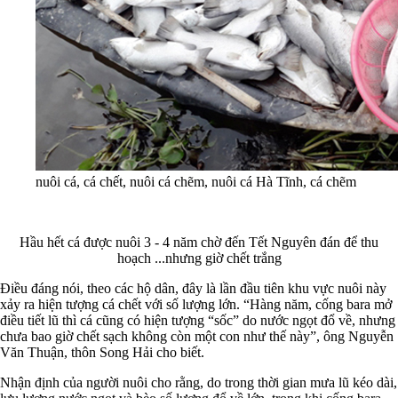
nuôi cá, cá chết, nuôi cá chẽm, nuôi cá Hà Tĩnh, cá chẽm
Hầu hết cá được nuôi 3 - 4 năm chờ đến Tết Nguyên đán để thu
hoạch ...nhưng giờ chết trắng
Điều đáng nói, theo các hộ dân, đây là lần đầu tiên khu vực nuôi này
xảy ra hiện tượng cá chết với số lượng lớn. “Hàng năm, cống bara mở
điều tiết lũ thì cá cũng có hiện tượng “sốc” do nước ngọt đổ về, nhưng
chưa bao giờ chết sạch không còn một con như thế này”, ông Nguyễn
Văn Thuận, thôn Song Hải cho biết.
Nhận định của người nuôi cho rằng, do trong thời gian mưa lũ kéo dài,