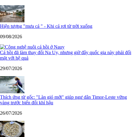
Hiện tượng "mưa cá " - Khi cá rơi từ trời xuống
09/08/2026
Cá hồi đã làm thay đổi Na Uy, nhưng giờ đây quốc gia này phải đối
mặt với hệ quả
29/07/2026
Thích ứng từ gốc: "Làn gió mới" giúp ngư dân Timor-Leste vững
vàng trước biến đổi khí hậu
26/07/2026