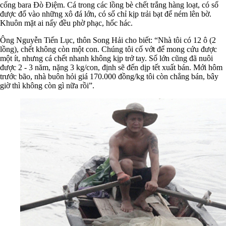
cống bara Đò Điệm. Cá trong các lồng bè chết trắng hàng loạt, có số
được đổ vào những xô đá lớn, có số chỉ kịp trải bạt để ném lên bờ.
Khuôn mặt ai nấy đều phờ phạc, hốc hác.
Ông Nguyễn Tiến Lục, thôn Song Hải cho biết: “Nhà tôi có 12 ô (2
lồng), chết không còn một con. Chúng tôi cố vớt để mong cứu được
một ít, nhưng cá chết nhanh không kịp trở tay. Số lớn cũng đã nuôi
được 2 - 3 năm, nặng 3 kg/con, định sẽ đến dịp tết xuất bán. Mới hôm
trước bão, nhà buôn hỏi giá 170.000 đồng/kg tôi còn chẳng bán, bây
giờ thì không còn gì nữa rồi”.