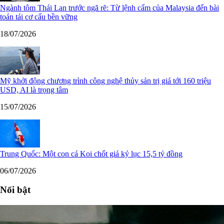
Ngành tôm Thái Lan trước ngã rẽ: Từ lệnh cấm của Malaysia đến bài
toán tái cơ cấu bền vững
18/07/2026
Mỹ khởi động chương trình công nghệ thủy sản trị giá tới 160 triệu
USD, AI là trọng tâm
15/07/2026
Trung Quốc: Một con cá Koi chốt giá kỷ lục 15,5 tỷ đồng
06/07/2026
Nổi bật