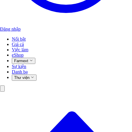
Đăng nhập
Nổi bật
Giá cả
Việc làm
eShop
Farmext
Sự kiện
Danh bạ
Thư viện