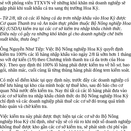
sẻ với phóng viên TTXVN về những khó khăn mà doanh nghiệp sẽ
gặp phải khi xuất khẩu cá tra sang thị trường Hoa Kỳ.
- Từ 2/8, tất cả các lô hàng cá da trơn nhập khẩu vào Hoa Kỳ được
Cơ quan Thanh tra và An toàn thực phẩm thuộc Bộ Nông nghiệp Hoa
Kỳ (USDA) kiểm tra tại các cơ sở kiểm tra nhập khẩu chính thức.
Điều này có gây ra những khó khăn gì cho doanh nghiệp chế biến
xuất khẩu, thưa ông?
Ông Nguyễn Như Tiệp: Việc Bộ Nông nghiệp Hoa Kỳ quyết định
kiểm tra 100% các lô hàng nhập khẩu vào ngày 2/8 là sớm hơn 1 tháng
so với dự kiến (1/9) theo Chương trình thanh tra cá da trơn của Hoa
Kỳ. Theo quy định thì 100% lô hàng phải được kiểm tra về hồ sơ, bao
gói, nhãn mác, cuối cùng là từng thùng hàng phải đóng tem kiểm soát.
Có một số điểm khác tại quy định này, trước đây các doanh nghiệp có
thể lưu hàng tại kho của mình hoặc tự thuê kho, sau đó báo cho cơ
quan Nhà nước đến kiểm tra. Nay thì tất cả các lô hàng phải đưa vào
các cơ sở kiểm tra nhập khẩu chính thức do Bộ Nông nghiệp Hoa Kỳ
chỉ định và các doanh nghiệp phải thuê các cơ sở đó trong quá trình
bảo quản và chờ kiểm tra.
Việc kiểm tra này phải được thực hiện tại các cơ sở do Bộ Nông
nghiệp Hoa Kỳ chỉ định, như vậy sẽ có rủi ro khi một số doanh nghiệp
không thuê được kho gần các cơ sở kiểm tra, sẽ phát sinh chi phí vận