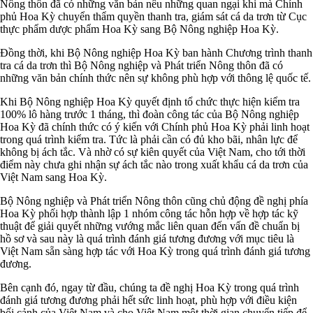
Nông thôn đã có những văn bản nêu những quan ngại khi mà Chính
phủ Hoa Kỳ chuyển thẩm quyền thanh tra, giám sát cá da trơn từ Cục
thực phẩm dược phẩm Hoa Kỳ sang Bộ Nông nghiệp Hoa Kỳ.
Đồng thời, khi Bộ Nông nghiệp Hoa Kỳ ban hành Chương trình thanh
tra cá da trơn thì Bộ Nông nghiệp và Phát triển Nông thôn đã có
những văn bản chính thức nên sự không phù hợp với thông lệ quốc tế.
Khi Bộ Nông nghiệp Hoa Kỳ quyết định tổ chức thực hiện kiểm tra
100% lô hàng trước 1 tháng, thì đoàn công tác của Bộ Nông nghiệp
Hoa Kỳ đã chính thức có ý kiến với Chính phủ Hoa Kỳ phải linh hoạt
trong quá trình kiểm tra. Tức là phải cần có đủ kho bãi, nhân lực để
không bị ách tắc. Và nhờ có sự kiên quyết của Việt Nam, cho tới thời
điểm này chưa ghi nhận sự ách tắc nào trong xuất khẩu cá da trơn của
Việt Nam sang Hoa Kỳ.
Bộ Nông nghiệp và Phát triển Nông thôn cũng chủ động đề nghị phía
Hoa Kỳ phối hợp thành lập 1 nhóm công tác hỗn hợp về hợp tác kỹ
thuật để giải quyết những vướng mắc liên quan đến vấn đề chuẩn bị
hồ sơ và sau này là quá trình đánh giá tương đương với mục tiêu là
Việt Nam sẵn sàng hợp tác với Hoa Kỳ trong quá trình đánh giá tương
đương.
Bên cạnh đó, ngay từ đầu, chúng ta đề nghị Hoa Kỳ trong quá trình
đánh giá tương đương phải hết sức linh hoạt, phù hợp với điều kiện
bối cảnh của Việt Nam và cho Việt Nam một thời gian chuyển tiếp để