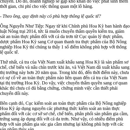
chuyển. Do đó, doanh nghiệp sẽ gặp khó khăn do việc phát sinh thêm
thời gian, chi phí cho việc thông quan một lô hàng.
- Theo ông, quy định này có phù hợp thông lệ quốc tế?
Ông Nguyễn Như Tiệp: Ngay từ khi Chính phủ Hoa Kỳ ban hành đạo
luật Nông trại 2014, tức là muốn chuyển thẩm quyền kiểm tra, giám
sát an toàn thực phẩm đối với cá da trơn từ Cục quản lý thực phẩm,
dược phẩm Hoa Kỳ sang Cơ quan thanh tra thực phẩm của Bộ Nông
nghiệp Hoa Kỳ thì chúng ta thấy 1 số điểm không phù hợp với thông
lệ quốc tế.
Thứ nhất, cá tra của Việt Nam xuất khẩu sang Hoa Kỳ là sản phẩm sơ
chế, chế biến và nấu chín trước khi ăn, và Việt Nam đã xuất khẩu sang
thị trường này hơn 20 năm qua. Trong khi đó, đến thời điểm này, chưa
có sự cố về an toàn thực phẩm nào liên quan đến cá tra của Việt Nam
tại thị trường Hoa Kỳ. Do vậy, việc chuyển thẩm quyền sang cơ quan
khác thì chưa có đủ bằng chứng, chứng minh việc cần thiết phải
chuyển đổi này.
Bên cạnh đó, Cục kiểm soát an toàn thực phẩm của Bộ Nông nghiệp
Hoa Kỳ áp dụng nguyên các phương thức kiểm soát an toàn thực
phẩm đối với các cơ sở sơ chế, chế biến, phân phối sản phẩm gia cầm,
trứng sang áp dụng đối với cá da trơn. Như vậy, có nhiều điểm phù
hợp với sản phẩm gia súc gia cầm nhưng lại không phù hợp với các
sản phẩm thủy sản.