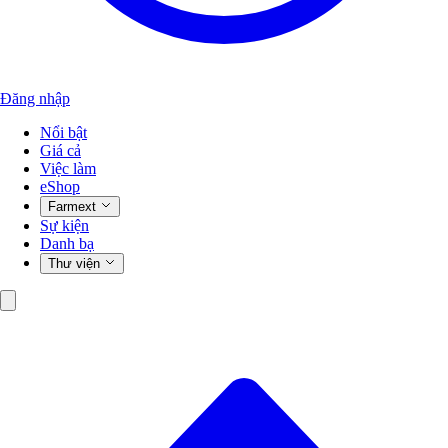
Đăng nhập
Nổi bật
Giá cả
Việc làm
eShop
Farmext
Sự kiện
Danh bạ
Thư viện