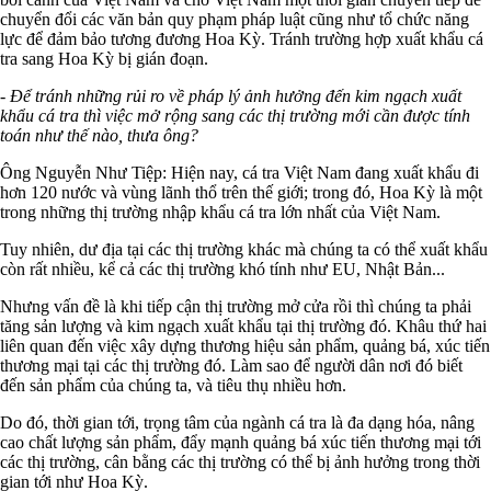
chuyển đổi các văn bản quy phạm pháp luật cũng như tổ chức năng
lực để đảm bảo tương đương Hoa Kỳ. Tránh trường hợp xuất khẩu cá
tra sang Hoa Kỳ bị gián đoạn.
- Để tránh những rủi ro về pháp lý ảnh hưởng đến kim ngạch xuất
khẩu cá tra thì việc mở rộng sang các thị trường mới cần được tính
toán như thế nào, thưa ông?
Ông Nguyễn Như Tiệp: Hiện nay, cá tra Việt Nam đang xuất khẩu đi
hơn 120 nước và vùng lãnh thổ trên thế giới; trong đó, Hoa Kỳ là một
trong những thị trường nhập khẩu cá tra lớn nhất của Việt Nam.
Tuy nhiên, dư địa tại các thị trường khác mà chúng ta có thể xuất khẩu
còn rất nhiều, kể cả các thị trường khó tính như EU, Nhật Bản...
Nhưng vấn đề là khi tiếp cận thị trường mở cửa rồi thì chúng ta phải
tăng sản lượng và kim ngạch xuất khẩu tại thị trường đó. Khâu thứ hai
liên quan đến việc xây dựng thương hiệu sản phẩm, quảng bá, xúc tiến
thương mại tại các thị trường đó. Làm sao để người dân nơi đó biết
đến sản phẩm của chúng ta, và tiêu thụ nhiều hơn.
Do đó, thời gian tới, trọng tâm của ngành cá tra là đa dạng hóa, nâng
cao chất lượng sản phẩm, đẩy mạnh quảng bá xúc tiến thương mại tới
các thị trường, cân bằng các thị trường có thể bị ảnh hưởng trong thời
gian tới như Hoa Kỳ.