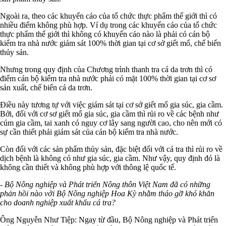
Ngoài ra, theo các khuyến cáo của tổ chức thực phẩm thế giới thì có
nhiều điểm không phù hợp. Ví dụ trong các khuyến cáo của tổ chức
thực phẩm thế giới thì không có khuyến cáo nào là phải có cán bộ
kiểm tra nhà nước giám sát 100% thời gian tại cơ sở giết mổ, chế biến
thủy sản.
Nhưng trong quy định của Chương trình thanh tra cá da trơn thì có
điểm cán bộ kiểm tra nhà nước phải có mặt 100% thời gian tại cơ sơ
sản xuất, chế biến cá da trơn.
Điều này tương tự với việc giám sát tại cơ sở giết mổ gia súc, gia cầm.
Bởi, đối với cơ sơ giết mổ gia súc, gia cầm thì rủi ro về các bệnh như
cúm gia cầm, tai xanh có nguy cơ lây sang người cao, cho nên mới có
sự cần thiết phải giám sát của cán bộ kiểm tra nhà nước.
Còn đối với các sản phẩm thủy sản, đặc biệt đối với cá tra thì rủi ro về
dịch bệnh là không có như gia súc, gia cầm. Như vậy, quy định đó là
không cần thiết và không phù hợp với thông lệ quốc tế.
- Bộ Nông nghiệp và Phát triển Nông thôn Việt Nam đã có những
phản hồi nào với Bộ Nông nghiệp Hoa Kỳ nhằm tháo gỡ khó khăn
cho doanh nghiệp xuất khẩu cá tra?
Ông Nguyễn Như Tiệp: Ngay từ đầu, Bộ Nông nghiệp và Phát triển