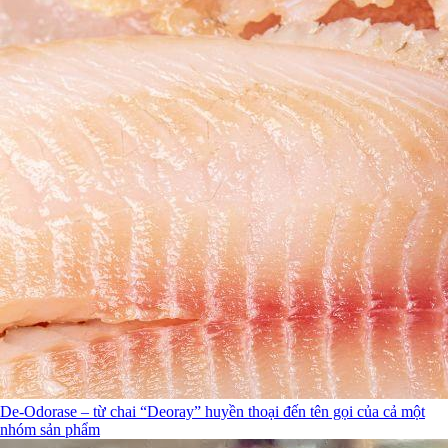
De-Odorase – từ chai “Deoray” huyền thoại đến tên gọi của cả một
nhóm sản phẩm