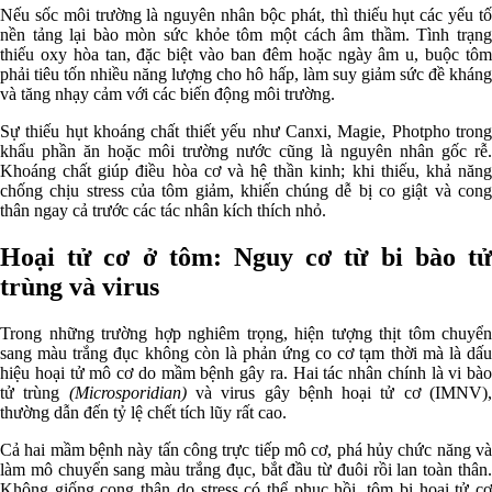
Nếu sốc môi trường là nguyên nhân bộc phát, thì thiếu hụt các yếu tố
nền tảng lại bào mòn sức khỏe tôm một cách âm thầm. Tình trạng
thiếu oxy hòa tan, đặc biệt vào ban đêm hoặc ngày âm u, buộc tôm
phải tiêu tốn nhiều năng lượng cho hô hấp, làm suy giảm sức đề kháng
và tăng nhạy cảm với các biến động môi trường.
Sự thiếu hụt khoáng chất thiết yếu như Canxi, Magie, Photpho trong
khẩu phần ăn hoặc môi trường nước cũng là nguyên nhân gốc rễ.
Khoáng chất giúp điều hòa cơ và hệ thần kinh; khi thiếu, khả năng
chống chịu stress của tôm giảm, khiến chúng dễ bị co giật và cong
thân ngay cả trước các tác nhân kích thích nhỏ.
Hoại tử cơ ở tôm: Nguy cơ từ bi bào tử
trùng và virus
Trong những trường hợp nghiêm trọng, hiện tượng thịt tôm chuyển
sang màu trắng đục không còn là phản ứng co cơ tạm thời mà là dấu
hiệu hoại tử mô cơ do mầm bệnh gây ra. Hai tác nhân chính là vi bào
tử trùng
(Microsporidian)
và virus gây bệnh hoại tử cơ (IMNV)
thường dẫn đến tỷ lệ chết tích lũy rất cao.
Cả hai mầm bệnh này tấn công trực tiếp mô cơ, phá hủy chức năng và
làm mô chuyển sang màu trắng đục, bắt đầu từ đuôi rồi lan toàn thân.
Không giống cong thân do stress có thể phục hồi, tôm bị hoại tử cơ