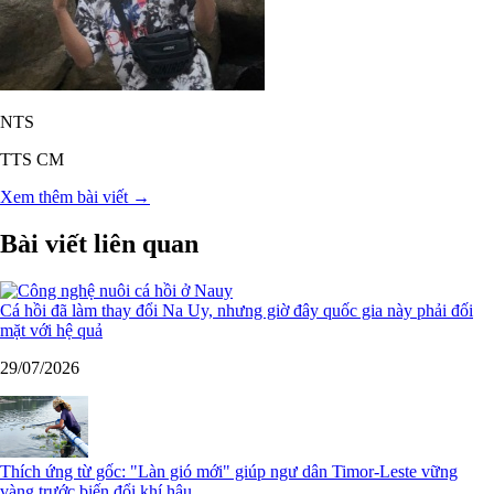
NTS
TTS CM
Xem thêm bài viết →
Bài viết liên quan
Cá hồi đã làm thay đổi Na Uy, nhưng giờ đây quốc gia này phải đối
mặt với hệ quả
29/07/2026
Thích ứng từ gốc: "Làn gió mới" giúp ngư dân Timor-Leste vững
vàng trước biến đổi khí hậu