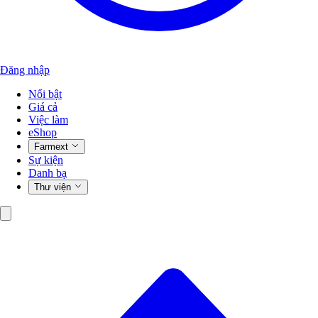
Đăng nhập
Nổi bật
Giá cả
Việc làm
eShop
Farmext
Sự kiện
Danh bạ
Thư viện