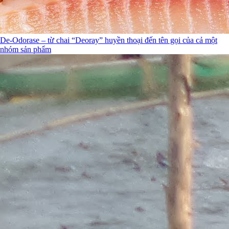
De-Odorase – từ chai “Deoray” huyền thoại đến tên gọi của cả một
nhóm sản phẩm