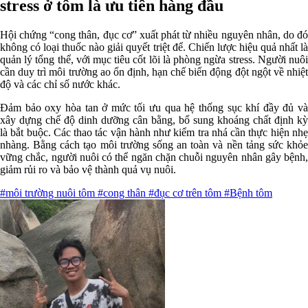
stress ở tôm là ưu tiên hàng đầu
Hội chứng “cong thân, đục cơ” xuất phát từ nhiều nguyên nhân, do đó
không có loại thuốc nào giải quyết triệt để. Chiến lược hiệu quả nhất là
quản lý tổng thể, với mục tiêu cốt lõi là phòng ngừa stress. Người nuôi
cần duy trì môi trường ao ổn định, hạn chế biến động đột ngột về nhiệt
độ và các chỉ số nước khác.
Đảm bảo oxy hòa tan ở mức tối ưu qua hệ thống sục khí đầy đủ và
xây dựng chế độ dinh dưỡng cân bằng, bổ sung khoáng chất định kỳ
là bắt buộc. Các thao tác vận hành như kiểm tra nhá cần thực hiện nhẹ
nhàng. Bằng cách tạo môi trường sống an toàn và nền tảng sức khỏe
vững chắc, người nuôi có thể ngăn chặn chuỗi nguyên nhân gây bệnh,
giảm rủi ro và bảo vệ thành quả vụ nuôi.
#môi trường nuôi tôm
#cong thân
#đục cơ trên tôm
#Bệnh tôm